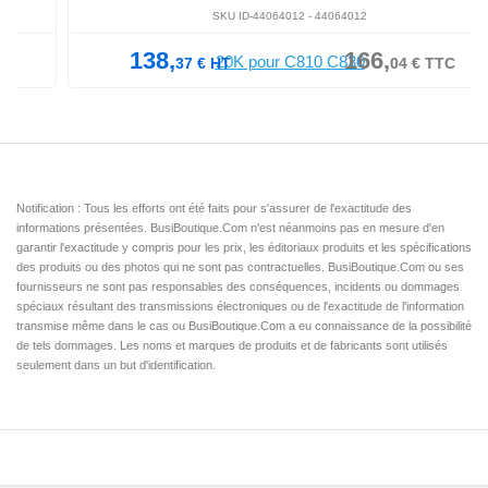
SKU ID-44064012 -
44064012
138,
166,
37
€
HT
04
€
TTC
Notification : Tous les efforts ont été faits pour s'assurer de l'exactitude des
informations présentées. BusiBoutique.Com n'est néanmoins pas en mesure d'en
garantir l'exactitude y compris pour les prix, les éditoriaux produits et les spécifications
des produits ou des photos qui ne sont pas contractuelles. BusiBoutique.Com ou ses
fournisseurs ne sont pas responsables des conséquences, incidents ou dommages
spéciaux résultant des transmissions électroniques ou de l'exactitude de l'information
transmise même dans le cas ou BusiBoutique.Com a eu connaissance de la possibilité
de tels dommages. Les noms et marques de produits et de fabricants sont utilisés
seulement dans un but d'identification.