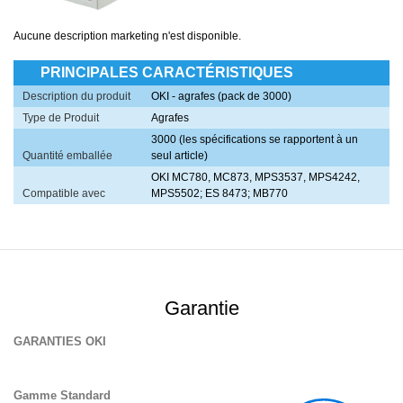
Aucune description marketing n'est disponible.
PRINCIPALES CARACTÉRISTIQUES
Description du produit
OKI - agrafes (pack de 3000)
Type de Produit
Agrafes
3000 (les spécifications se rapportent à un
Quantité emballée
seul article)
OKI MC780, MC873, MPS3537, MPS4242,
Compatible avec
MPS5502; ES 8473; MB770
Garantie
GARANTIES OKI
Gamme Standard