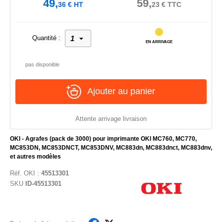
49,
59,
36
€
HT
23
€
TTC
Quantité :
EN ARRIVAGE
pas disponible
Ajouter au panier
Attente arrivage livraison
OKI - Agrafes (pack de 3000) pour imprimante OKI MC760, MC770,
MC853DN, MC853DNCT, MC853DNV, MC883dn, MC883dnct, MC883dnv,
et autres modèles
Réf.
OKI
:
45513301
SKU
ID-45513301