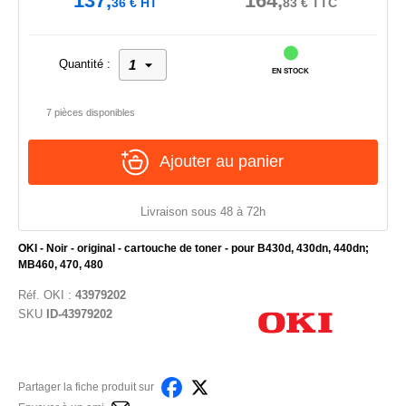
137,
164,
36
€
HT
83
€
TTC
Quantité :
EN STOCK
7 pièces disponibles
Ajouter au panier
Livraison sous 48 à 72h
OKI - Noir - original - cartouche de toner - pour B430d, 430dn, 440dn;
MB460, 470, 480
Réf.
OKI
:
43979202
SKU
ID-43979202
Partager la fiche produit sur