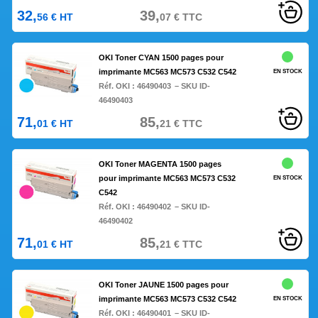
32,
39,
56
€
HT
07
€
TTC
OKI Toner CYAN 1500 pages pour
imprimante MC563 MC573 C532 C542
EN STOCK
Réf. OKI :
46490403
– SKU ID-
46490403
71,
85,
01
€
HT
21
€
TTC
OKI Toner MAGENTA 1500 pages
pour imprimante MC563 MC573 C532
EN STOCK
C542
Réf. OKI :
46490402
– SKU ID-
46490402
71,
85,
01
€
HT
21
€
TTC
OKI Toner JAUNE 1500 pages pour
imprimante MC563 MC573 C532 C542
EN STOCK
Réf. OKI :
46490401
– SKU ID-