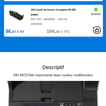
OKI Unité de fusion d'origine 60 000
pages
EN STOCK
Réf. OKI :
46358502
– SKU ID-
46358502
86,
104,
97
€
HT
36
€
TTC
Descriptif
OKI MC573dn Imprimante laser couleur multifonction