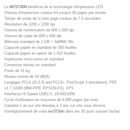
La
MC573DN
bénéficie de la technologie d'impression LED
Vitesse d'impression couleur A4 jusqu'à 30 pages par minute
Temps de sortie de la 1ère page couleur de 7.5 secondes
Résolution de 1200 x 1200 dpi
Vitesse de numérisation de 600 x 600 dpi
Vitesse de copie de 600 x 600 dpi
Mémoire standard de 1 GB + 3eMMC Mo
Capacité papier en standard de 350 feuilles
Capacité papier en option de 1 410 feuilles
Impression recto-verso en standard
Connexion réseau en standard
Poids de 31 kg
Niveau sonore de 54 dB(A)
Langages PCL6 (XL3.0) and PCL5c, PostScript 3 (emulation), PDF
v1.7,SIDM (IBM-PPR, EPSON-FX), XPS
Interfaces Hi Speed USB2.0, 10/100/1000
Cycle d’utilisation en moyenne de 6,000 pages par mois
Garantie 1 an sur site étendue à 3 ans sur site sous réserve
d’enregistrement de votre
mc573dn
dans les 30 jours suivant l'achat