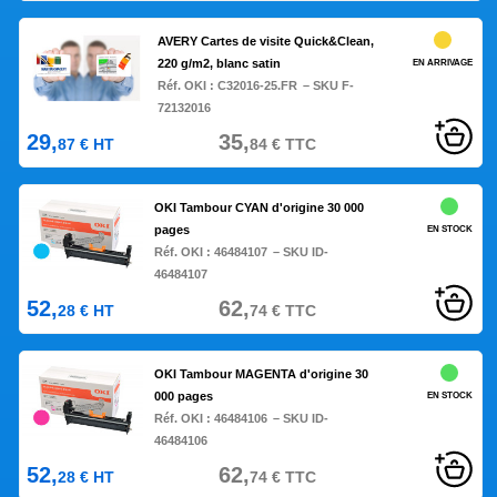
AVERY Cartes de visite Quick&Clean,
220 g/m2, blanc satin
EN ARRIVAGE
Réf. OKI :
C32016-25.FR
– SKU F-
72132016
29,
35,
87
€
HT
84
€
TTC
OKI Tambour CYAN d'origine 30 000
pages
EN STOCK
Réf. OKI :
46484107
– SKU ID-
46484107
52,
62,
28
€
HT
74
€
TTC
OKI Tambour MAGENTA d'origine 30
000 pages
EN STOCK
Réf. OKI :
46484106
– SKU ID-
46484106
52,
62,
28
€
HT
74
€
TTC