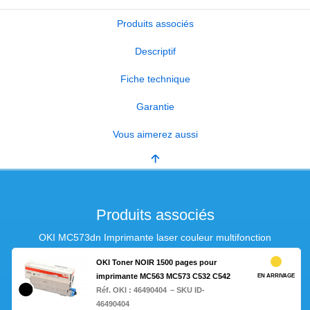
Produits associés
Descriptif
Fiche technique
Garantie
Vous aimerez aussi
Produits associés
OKI MC573dn Imprimante laser couleur multifonction
OKI Toner NOIR 1500 pages pour
imprimante MC563 MC573 C532 C542
EN ARRIVAGE
Réf. OKI :
46490404
– SKU ID-
46490404