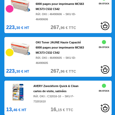
6000 pages pour imprimante MC563
EN STOCK
MC573 C532 C542
Réf. OKI :
46490606
– SKU ID-
46490606
223,
267,
30
€
HT
96
€
TTC
OKI Toner JAUNE Haute Capacité
6000 pages pour imprimante MC563
EN STOCK
MC573 C532 C542
Réf. OKI :
46490605
– SKU ID-
46490605
223,
267,
30
€
HT
96
€
TTC
AVERY Zweckform Quick & Clean
cartes de visite, satinées
EN STOCK
Réf. OKI :
C32016-10
– SKU F-
73201610
13,
16,
46
€
HT
15
€
TTC