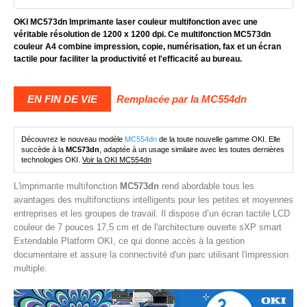
OKI MC573dn Imprimante laser couleur multifonction avec une
véritable résolution de 1200 x 1200 dpi. Ce multifonction MC573dn
couleur A4 combine impression, copie, numérisation, fax et un écran
tactile pour faciliter la productivité et l'efficacité au bureau.
EN FIN DE VIE
Remplacée par la MC554dn
Découvrez le nouveau modèle
MC554dn
de la toute nouvelle gamme OKI. Elle
succède à la
MC573dn
, adaptée à un usage similaire avec les toutes dernières
technologies OKI.
Voir la OKI MC554dn
L'imprimante multifonction
MC573dn
rend abordable tous les
avantages des multifonctions intelligents pour les petites et moyennes
entreprises et les groupes de travail. Il dispose d’un écran tactile LCD
couleur de 7 pouces 17,5 cm et de l'architecture ouverte sXP smart
Extendable Platform OKI, ce qui donne accès à la gestion
documentaire et assure la connectivité d'un parc utilisant l'impression
multiple.