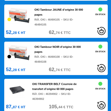
OKI Tambour JAUNE d'origine 30 000
pages
EN STOCK
Réf. OKI :
46484105
– SKU ID-
46484105
52,
62,
28
€
HT
74
€
TTC
OKI Tambour NOIR d'origine 30 000
pages
EN STOCK
Réf. OKI :
46484108
– SKU ID-
46484108
52,
62,
28
€
HT
74
€
TTC
OKI TRANSFER BELT Courroie de
transfert d'origine 60 000 pages
EN STOCK
Réf. OKI :
46394902
– SKU ID-
46394902
87,
105,
87
€
HT
44
€
TTC