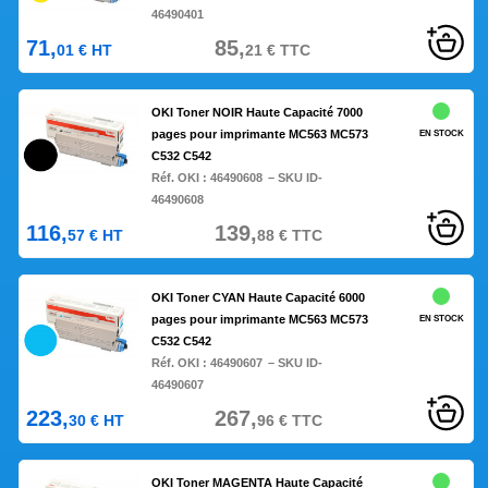
46490401
71,
85,
01
€
HT
21
€
TTC
OKI Toner NOIR Haute Capacité 7000
pages pour imprimante MC563 MC573
EN STOCK
C532 C542
Réf. OKI :
46490608
– SKU ID-
46490608
116,
139,
57
€
HT
88
€
TTC
OKI Toner CYAN Haute Capacité 6000
pages pour imprimante MC563 MC573
EN STOCK
C532 C542
Réf. OKI :
46490607
– SKU ID-
46490607
223,
267,
30
€
HT
96
€
TTC
OKI Toner MAGENTA Haute Capacité