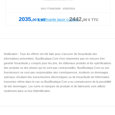
SKU IT-5662689 -
45850304
2035,
2442,
00
€
HT
00
€
TTC
Notification : Tous les efforts ont été faits pour s'assurer de l'exactitude des
informations présentées. BusiBoutique.Com n'est néanmoins pas en mesure d'en
garantir l'exactitude y compris pour les prix, les éditoriaux produits et les spécifications
des produits ou des photos qui ne sont pas contractuelles. BusiBoutique.Com ou ses
fournisseurs ne sont pas responsables des conséquences, incidents ou dommages
spéciaux résultant des transmissions électroniques ou de l'exactitude de l'information
transmise même dans le cas ou BusiBoutique.Com a eu connaissance de la possibilité
de tels dommages. Les noms et marques de produits et de fabricants sont utilisés
seulement dans un but d'identification.