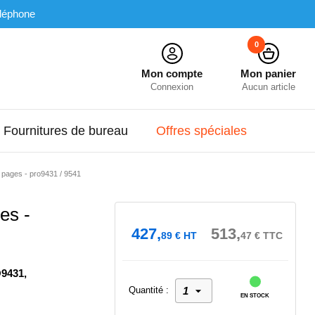
léphone
0
Mon compte
Mon panier
Connexion
Aucun article
Fournitures de bureau
Offres spéciales
 pages - pro9431 / 9541
es -
427,
513,
89
€
HT
47
€
TTC
O9431,
Quantité :
EN STOCK