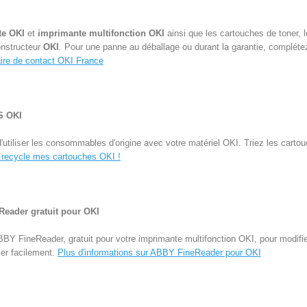
te OKI
et
imprimante multifonction OKI
ainsi que les cartouches de toner, 
onstructeur
OKI
. Pour une panne au déballage ou durant la garantie, complétez
ire de contact OKI France
 OKI
iliser les consommables d'origine avec votre matériel OKI. Triez les carto
 recycle mes cartouches OKI !
eader gratuit pour OKI
ABBY FineReader, gratuit pour votre imprimante multifonction OKI, pour modif
er facilement.
Plus d'informations sur ABBY FineReader pour OKI