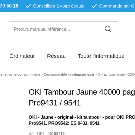
 70 50 16
Conseillers à votre écoute
Commande par té
Ordinateur
Réseau
Toute l'informatique
ner et autre consommable
>
Consommable imprimante laser
>
Oki tambour jaune 40000
OKI Tambour Jaune 40000 pag
Pro9431 / 9541
OKI - Jaune - original - kit tambour - pour OKI PR
Pro9541, PRO9542; ES 9431, 9541
Réf.
OKI
:
45103719