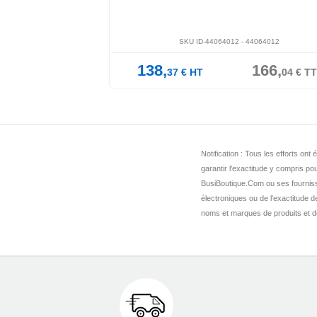
SKU ID-44844408 -
44844408
193,
232,
141,
96
€
HT
75
€
TTC
7
Notification : Tous les efforts o
garantir l'exactitude y compris pou
BusiBoutique.Com ou ses fournis
électroniques ou de l'exactitude 
noms et marques de produits et de 