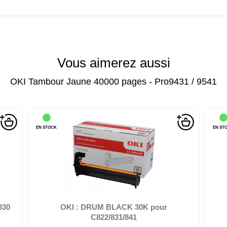
Vous aimerez aussi
OKI Tambour Jaune 40000 pages - Pro9431 / 9541
EN STOCK
original - kit tambour - pour C610dn, 610dtn,
610n
OKI - Cyan - original - kit tam
MC860, MC861; C801
 DRUM CYAN 20K pour C610
OKI : DRUM CYAN 20K
SERIE