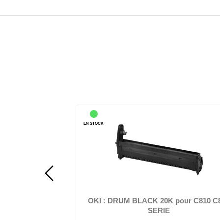
EN STOCK
EN STOCK
OKI - Cyan - 
OKI - Noir - original - kit tambour - pour C822dn, 822n,
831cdtn, 831DM, 841cdtn...
OKI : DRUM BLACK 30K pour
OKI :
C822/831/841