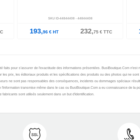
SKU ID-44315107 -
44315107
SKU ID-44064011 
170,
138,
1
€
HT
05
€
TTC
37
€
HT
nt été faits pour s'assurer de l'exactitude des informations présentées. BusiBoutique.Com n'e
r les prix, les éditoriaux produits et les spécifications des produits ou des photos qui ne sont
seurs ne sont pas responsables des conséquences, incidents ou dommages spéciaux résult
de l'information transmise même dans le cas ou BusiBoutique.Com a eu connaissance de la po
fabricants sont utilisés seulement dans un but d'identification.