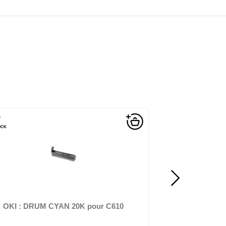
EN STOCK
OKI - Courroie de transfert de l'imprimante - pour O
MC883, MC873, MC853, Pro8...
bour - pour OKI MC851,
, 810, 8...
 pour C810 C830
OKI : Courroie de transfert