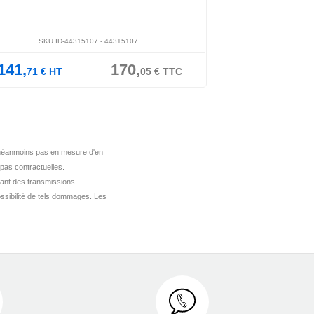
-
44064011
SKU ID-44846204 -
44846204
166,
120,
144,
04
€
TTC
56
€
HT
67
€
T
st néanmoins pas en mesure d'en
 pas contractuelles.
ant des transmissions
ssibilité de tels dommages. Les