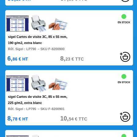
EN STOCK
sigel Cartes de visite 3C, 85 x 55 mm,
190 g/m2, extra blanc
Réf. Sigel :
LP790
– SKU F-8200900
6,
8,
86
€
HT
23
€
TTC
EN STOCK
sigel Cartes de visite 3C, 85 x 55 mm,
225 g/m2, extra blanc
Réf. Sigel :
LP795
– SKU F-8200901
8,
10,
78
€
HT
54
€
TTC