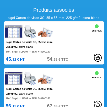
Produits associés
sigel Cartes de visite 3C, 85 x 55 mm, 225 g/m2, extra blanc
EN STOCK
sigel Cartes de visite 3C, 85 x 55 mm,
225 g/m2, extra blanc
Réf. Sigel :
LP797
– SKU F-8200140
45,
54,
32
€
HT
38
€
TTC
EN STOCK
sigel Cartes de visite 3C, 85 x 55 mm,
250 g/m2, extra blanc
Réf. Sigel :
LP802
– SKU F-8200141
56,
67,
15
€
HT
38
€
TTC