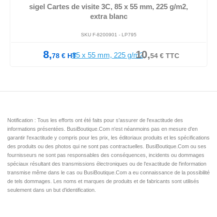
sigel Cartes de visite 3C, 85 x 55 mm, 225 g/m2,
extra blanc
SKU F-8200901 -
LP795
8,
10,
78
€
HT
54
€
TTC
Notification : Tous les efforts ont été faits pour s'assurer de l'exactitude des
informations présentées. BusiBoutique.Com n'est néanmoins pas en mesure d'en
garantir l'exactitude y compris pour les prix, les éditoriaux produits et les spécifications
des produits ou des photos qui ne sont pas contractuelles. BusiBoutique.Com ou ses
fournisseurs ne sont pas responsables des conséquences, incidents ou dommages
spéciaux résultant des transmissions électroniques ou de l'exactitude de l'information
transmise même dans le cas ou BusiBoutique.Com a eu connaissance de la possibilité
de tels dommages. Les noms et marques de produits et de fabricants sont utilisés
seulement dans un but d'identification.