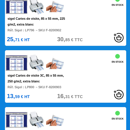
EN STOCK
sigel Cartes de visite, 85 x 55 mm, 225
g/m2, extra blanc
Réf. Sigel :
LP796
– SKU F-8200902
25,
30,
71
€
HT
85
€
TTC
EN STOCK
sigel Cartes de visite 3C, 85 x 55 mm,
250 g/m2, extra blanc
Réf. Sigel :
LP800
– SKU F-8200903
13,
16,
59
€
HT
31
€
TTC
EN STOCK