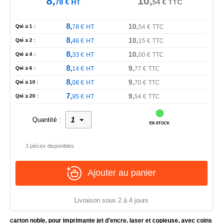
8,
10,
78
€
HT
54
€
TTC
8,
10,
Qté ≥ 1 :
78
€
HT
54
€
TTC
8,
10,
Qté ≥ 2 :
46
€
HT
15
€
TTC
8,
10,
Qté ≥ 4 :
33
€
HT
00
€
TTC
8,
9,
Qté ≥ 6 :
14
€
HT
77
€
TTC
8,
9,
Qté ≥ 10 :
08
€
HT
70
€
TTC
7,
9,
Qté ≥ 20 :
95
€
HT
54
€
TTC
Quantité :
EN STOCK
3 pièces disponibles
Ajouter au panier
Livraison sous 2 à 4 jours
carton noble, pour imprimante jet d'encre, laser et copieuse, avec coins