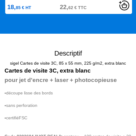
18,
22,
85
€
HT
62
€
TTC
Descriptif
sigel Cartes de visite 3C, 85 x 55 mm, 225 g/m2, extra blanc
Cartes de visite
3C
, extra blanc
pour jet d'encre + laser + photocopieuse
d
é
coupe lisse des bords
•
sans perforation
•
certifi
é
FSC
•