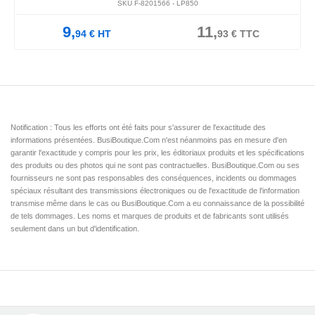
SKU F-8201566 -
LP850
9,
11,
94
€
HT
93
€
TTC
Notification : Tous les efforts ont été faits pour s'assurer de l'exactitude des
informations présentées. BusiBoutique.Com n'est néanmoins pas en mesure d'en
garantir l'exactitude y compris pour les prix, les éditoriaux produits et les spécifications
des produits ou des photos qui ne sont pas contractuelles. BusiBoutique.Com ou ses
fournisseurs ne sont pas responsables des conséquences, incidents ou dommages
spéciaux résultant des transmissions électroniques ou de l'exactitude de l'information
transmise même dans le cas ou BusiBoutique.Com a eu connaissance de la possibilité
de tels dommages. Les noms et marques de produits et de fabricants sont utilisés
seulement dans un but d'identification.