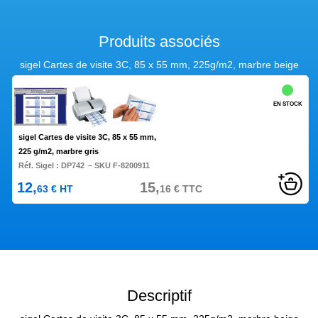
Produits associés
sigel Cartes de visite 3C, 85 x 55 mm, 225g/m2, marbre beige
EN STOCK
sigel Cartes de visite 3C, 85 x 55 mm,
225 g/m2, marbre gris
Réf. Sigel :
DP742
– SKU F-8200911
12,
15,
63
€
HT
16
€
TTC
Descriptif