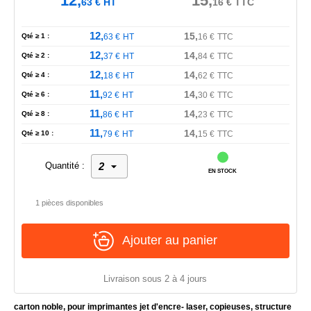
12,
15,
63
€
HT
16
€
TTC
12,
15,
Qté ≥ 1 :
63
€
HT
16
€
TTC
12,
14,
Qté ≥ 2 :
37
€
HT
84
€
TTC
12,
14,
Qté ≥ 4 :
18
€
HT
62
€
TTC
11,
14,
Qté ≥ 6 :
92
€
HT
30
€
TTC
11,
14,
Qté ≥ 8 :
86
€
HT
23
€
TTC
11,
14,
Qté ≥ 10 :
79
€
HT
15
€
TTC
Quantité :
EN STOCK
1 pièces disponibles
Ajouter au panier
Livraison sous 2 à 4 jours
carton noble, pour imprimantes jet d'encre- laser, copieuses, structure