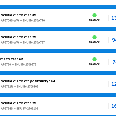
 LOCKING C13 TO C14 1.8M
1
:
AP8706S-WW
– SKU IM-270A770
EN STOCK
 LOCKING C13 TO C14 1.2M
9
:
AP8704S-WW
– SKU IM-270A757
EN STOCK
19 TO C20 3.0M
7
:
AP8760
– SKU IM-2709578
EN STOCK
 LOCKING C19 TO C20 (90 DEGREE) 0.6M
1
:
AP8712R
– SKU IM-2708103
 LOCKING C19 TO C20 1.2M
1
:
AP8714S
– SKU IM-2708106