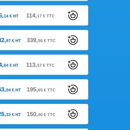
5,
114,
14
€
HT
17
€
TTC
82,
339,
97
€
HT
56
€
TTC
4,
113,
64
€
HT
57
€
TTC
63,
195,
04
€
HT
65
€
TTC
25,
150,
33
€
HT
40
€
TTC