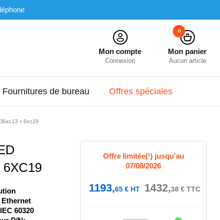
léphone
0
Mon compte
Mon panier
Connexion
Aucun article
Fournitures de bureau
Offres spéciales
 36xc13 + 6xc19
ED
Offre limitée(¹) jusqu'au
 6XC19
07/08/2026
1193,
1432,
65
€
HT
38
€
TTC
ution
- Ethernet
 IEC 60320