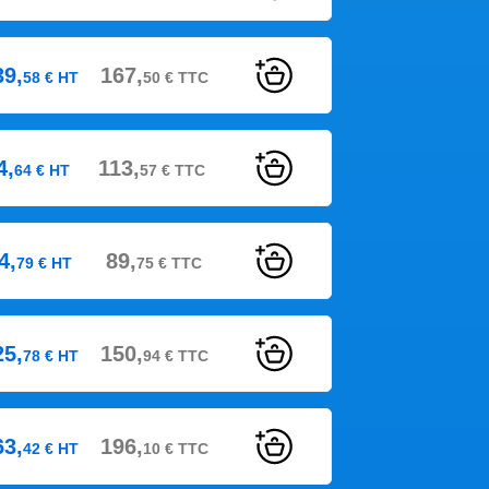
39,
167,
58
€
HT
50
€
TTC
4,
113,
64
€
HT
57
€
TTC
4,
89,
79
€
HT
75
€
TTC
25,
150,
78
€
HT
94
€
TTC
63,
196,
42
€
HT
10
€
TTC