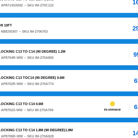
1
:
AP8714SX592
– SKU IM-270C122
R 10FT
2
:
NBES0307
– SKU IM-2706763
 LOCKING C13 TO C14 (90 DEGREE) 1.2M
9
:
AP8704R-WW
– SKU IM-270A805
 LOCKING C13 TOC14 (90 DEGREE) 0.6M
6
:
AP8702R-WW
– SKU IM-270A774
 LOCKING C13 TO C14 0.6M
6
:
AP8702S-WW
– SKU IM-270A769
EN ARRIVAGE
 LOCKING C13 TO C14 1.8M (90 DEGREE)1.8M
1
:
AP8706R-WW
– SKU IM-270A828