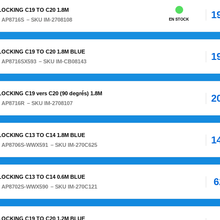
 LOCKING C19 TO C20 1.8M
1
:
AP8716S
– SKU IM-2708108
EN STOCK
 LOCKING C19 TO C20 1.8M BLUE
1
:
AP8716SX593
– SKU IM-CB08143
OCKING C19 vers C20 (90 degrés) 1.8M
2
:
AP8716R
– SKU IM-2708107
 LOCKING C13 TO C14 1.8M BLUE
1
:
AP8706S-WWX591
– SKU IM-270C625
 LOCKING C13 TO C14 0.6M BLUE
6
:
AP8702S-WWX590
– SKU IM-270C121
 LOCKING C19 TO C20 1.2M BLUE