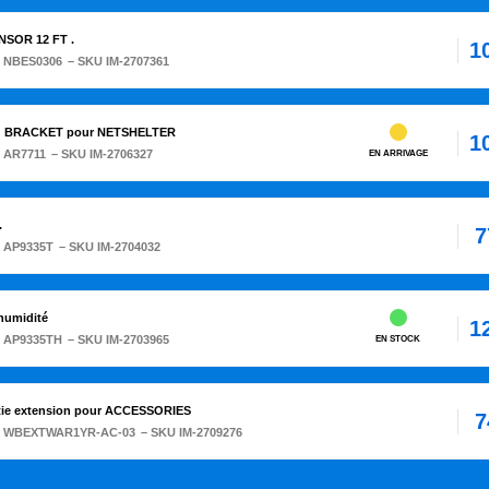
SOR 12 FT .
1
:
NBES0306
– SKU IM-2707361
G BRACKET pour NETSHELTER
1
:
AR7711
– SKU IM-2706327
EN ARRIVAGE
.
7
:
AP9335T
– SKU IM-2704032
humidité
1
:
AP9335TH
– SKU IM-2703965
EN STOCK
tie extension pour ACCESSORIES
7
:
WBEXTWAR1YR-AC-03
– SKU IM-2709276