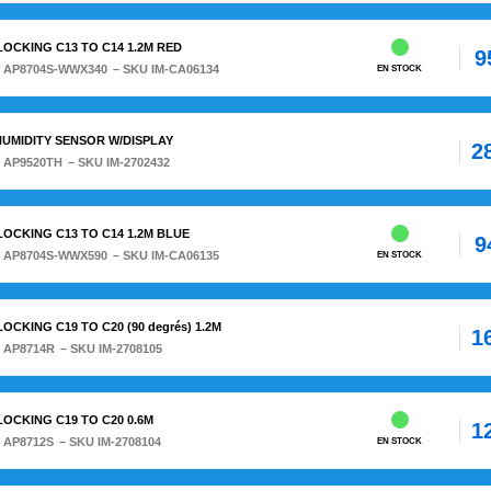
 LOCKING C13 TO C14 1.2M RED
9
:
AP8704S-WWX340
– SKU IM-CA06134
EN STOCK
HUMIDITY SENSOR W/DISPLAY
2
:
AP9520TH
– SKU IM-2702432
 LOCKING C13 TO C14 1.2M BLUE
9
:
AP8704S-WWX590
– SKU IM-CA06135
EN STOCK
LOCKING C19 TO C20 (90 degrés) 1.2M
1
:
AP8714R
– SKU IM-2708105
 LOCKING C19 TO C20 0.6M
1
:
AP8712S
– SKU IM-2708104
EN STOCK