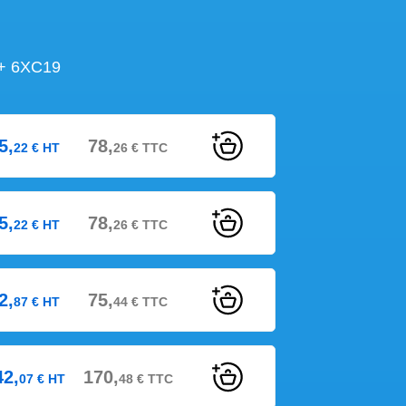
+ 6XC19
5,
78,
22
€
HT
26
€
TTC
5,
78,
22
€
HT
26
€
TTC
2,
75,
87
€
HT
44
€
TTC
42,
170,
07
€
HT
48
€
TTC