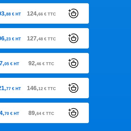
03,
124,
88
€
HT
66
€
TTC
06,
127,
23
€
HT
48
€
TTC
7,
92,
05
€
HT
46
€
TTC
21,
146,
77
€
HT
12
€
TTC
4,
89,
70
€
HT
64
€
TTC