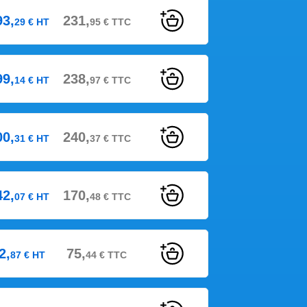
93,
231,
29
€
HT
95
€
TTC
99,
238,
14
€
HT
97
€
TTC
00,
240,
31
€
HT
37
€
TTC
42,
170,
07
€
HT
48
€
TTC
2,
75,
87
€
HT
44
€
TTC