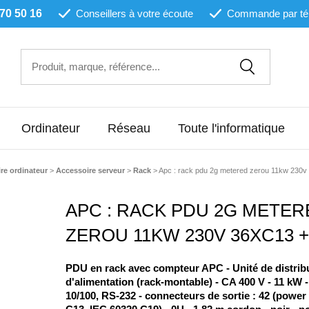
 70 50 16
Conseillers à votre écoute
Commande par té
Ordinateur
Réseau
Toute l'informatique
re ordinateur
>
Accessoire serveur
>
Rack
>
Apc : rack pdu 2g metered zerou 11kw 230v
APC : RACK PDU 2G METER
ZEROU 11KW 230V 36XC13 +
PDU en rack avec compteur APC - Unité de distrib
d'alimentation (rack-montable) - CA 400 V - 11 kW 
10/100, RS-232 - connecteurs de sortie : 42 (power