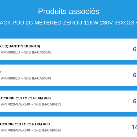
Produits associés
RACK PDU 2G METERED ZEROU 11KW 230V 36XC13 
it (QUANTITY 10 UNITS)
6
:
AP8000BLU
– SKU IM-CA06345
t
6
:
AP8000RED
– SKU IM-CA06346
 LOCKING C13 TO C14 0.6M RED
6
:
AP8702S-WWX340
– SKU IM-CA06133
LOCKING C13 TO C14 1.8M RED
1
:
AP8706S-WWX340
– SKU IM-CA06396