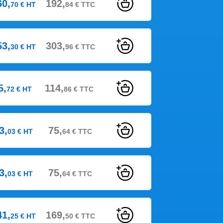
60,
192,
70
€
HT
84
€
TTC
53,
303,
30
€
HT
96
€
TTC
5,
114,
72
€
HT
86
€
TTC
3,
75,
03
€
HT
64
€
TTC
3,
75,
03
€
HT
64
€
TTC
41,
169,
25
€
HT
50
€
TTC