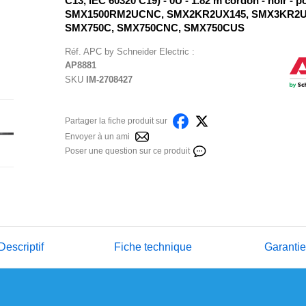
C13, IEC 60320 C19) - 0U - 1.82 m cordon - noir - p
SMX1500RM2UCNC, SMX2KR2UX145, SMX3KR2U
SMX750C, SMX750CNC, SMX750CUS
Réf.
APC by Schneider Electric
:
AP8881
SKU
IM-2708427
Partager la fiche produit sur
Envoyer à un ami
Poser une question sur ce produit
Descriptif
Fiche technique
Garanti