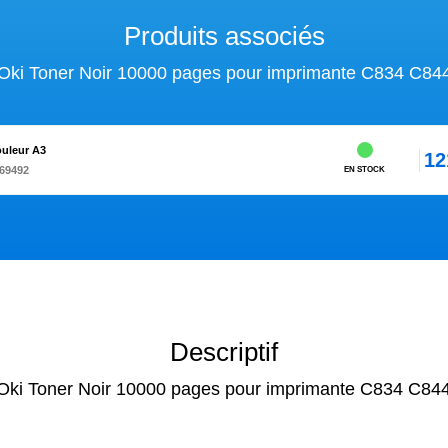
Produits associés
Oki Toner Noir 10000 pages pour imprimante C834 C84
ouleur A3
12
269492
EN STOCK
Descriptif
Oki Toner Noir 10000 pages pour imprimante C834 C84