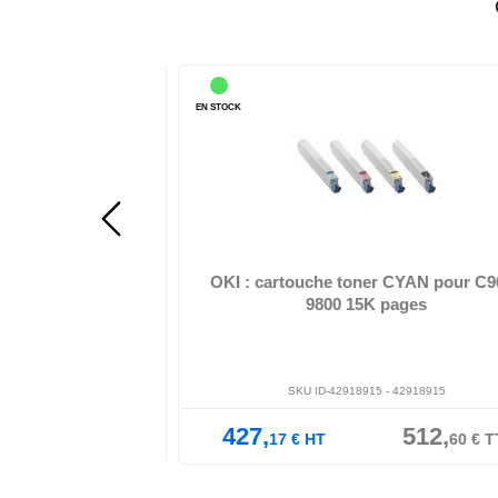
EN STOCK
 de toner - pour C610dn,
0n
OKI - Cyan - original - cartouche de toner - pour C96
9650, 9800
CYAN 6K pour 610
OKI : cartouche toner CYAN pour C9
9800 15K pages
44315307
SKU ID-42918915 -
42918915
248,
427,
512,
53
€
TTC
17
€
HT
60
€
TT