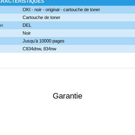
ARACTÉRISTIQUES
OKI - noir - original - cartouche de toner
Cartouche de toner
on
DEL
Noir
Jusqu'à 10000 pages
C834dnw, 834nw
Garantie