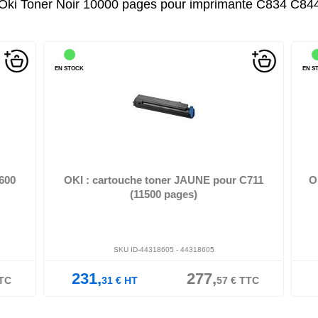
Oki Toner Noir 10000 pages pour imprimante C834 C84
EN STOCK
EN ST
00,
OKI - Jaune - original - cartouche de toner - pour C710cdtn,
OKI
710dn, 710dtn, 710n...
600
OKI : cartouche toner JAUNE pour C711
OK
(11500 pages)
SKU ID-44318605 -
44318605
231,
277,
C
31
€
HT
57
€
TTC