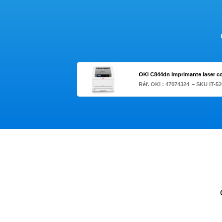
OKI C844dn Imprimante laser c
Réf. OKI :
47074324
– SKU IT-5