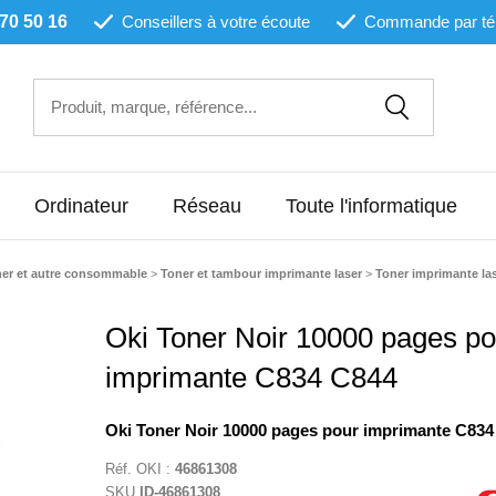
 70 50 16
Conseillers à votre écoute
Commande par té
Ordinateur
Réseau
Toute l'informatique
ner et autre consommable
>
Toner et tambour imprimante laser
>
Toner imprimante la
Oki Toner Noir 10000 pages po
imprimante C834 C844
Oki Toner Noir 10000 pages pour imprimante C834
Réf.
OKI
:
46861308
SKU
ID-46861308