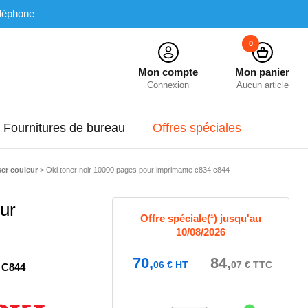
léphone
0
Mon compte
Mon panier
Connexion
Aucun article
Fournitures de bureau
Offres spéciales
ser couleur
>
Oki toner noir 10000 pages pour imprimante c834 c844
ur
Offre spéciale(¹) jusqu'au
10/08/2026
70,
84,
06
€
HT
07
€
TTC
 C844