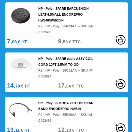
HP - Poly : SPARE EARCUSHION
LEATH.SMALL ENCOREPRO
HW540/HW530IN
Réf. HP - Poly :
85R23AA
– SKU IM-
CJ02468
7,
9,
98
€
HT
58
€
TTC
HP - Poly : SPARE cable ASSY COIL
CORD 10FT 2.5MM TO QD
Réf. HP - Poly :
85Q32AA
– SKU IM-
CJ02624
14,
17,
70
€
HT
64
€
TTC
HP - Poly : SPARE OVER THE HEAD
BAND ENCOREPRO HW540
Réf. HP - Poly :
85R20AA
– SKU IM-
CJ02486
10,
12,
11
€
HT
13
€
TTC