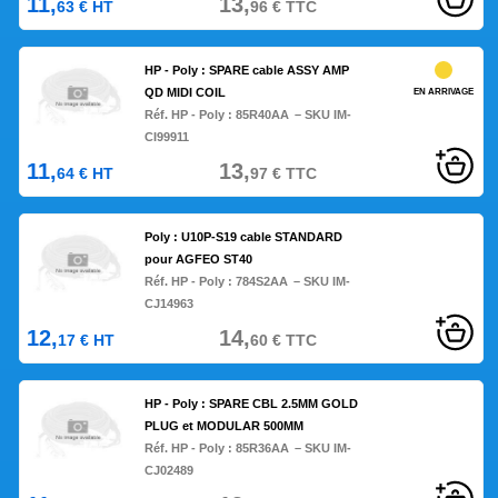
11,
13,
63
€
HT
96
€
TTC
HP - Poly : SPARE cable ASSY AMP
QD MIDI COIL
EN ARRIVAGE
Réf. HP - Poly :
85R40AA
– SKU IM-
CI99911
11,
13,
64
€
HT
97
€
TTC
Poly : U10P-S19 cable STANDARD
pour AGFEO ST40
Réf. HP - Poly :
784S2AA
– SKU IM-
CJ14963
12,
14,
17
€
HT
60
€
TTC
HP - Poly : SPARE CBL 2.5MM GOLD
PLUG et MODULAR 500MM
Réf. HP - Poly :
85R36AA
– SKU IM-
CJ02489