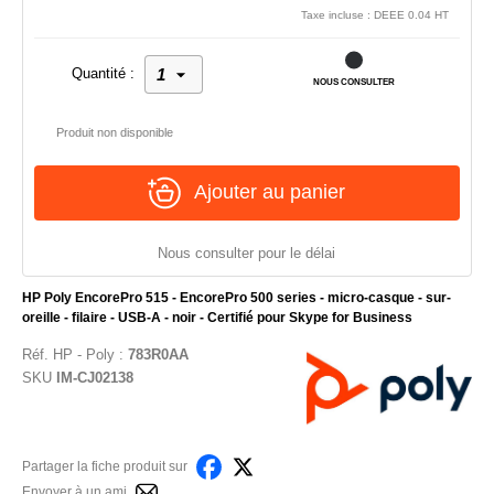
Taxe incluse : DEEE 0.04 HT
Quantité :
NOUS CONSULTER
Produit non disponible
Ajouter au panier
Nous consulter pour le délai
HP Poly EncorePro 515 - EncorePro 500 series - micro-casque - sur-
oreille - filaire - USB-A - noir - Certifié pour Skype for Business
Réf.
HP - Poly
:
783R0AA
SKU
IM-CJ02138
Partager la fiche produit sur
Envoyer à un ami