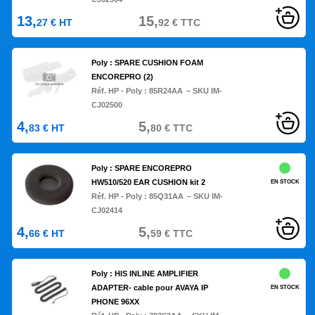
13,
15,
27
€
HT
92
€
TTC
Poly : SPARE CUSHION FOAM
ENCOREPRO (2)
Réf. HP - Poly :
85R24AA
– SKU IM-
CJ02500
4,
5,
83
€
HT
80
€
TTC
Poly : SPARE ENCOREPRO
HW510/520 EAR CUSHION kit 2
EN STOCK
Réf. HP - Poly :
85Q31AA
– SKU IM-
CJ02414
4,
5,
66
€
HT
59
€
TTC
Poly : HIS INLINE AMPLIFIER
ADAPTER- cable pour AVAYA IP
EN STOCK
PHONE 96XX