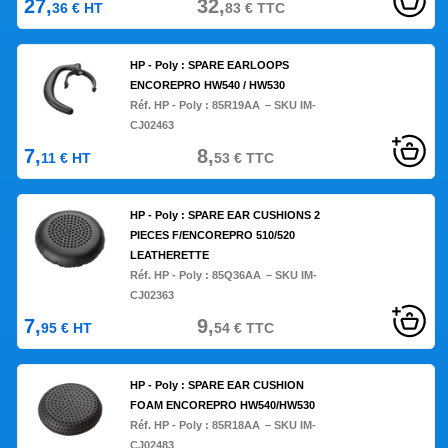
27,
32,
36
€
HT
83
€
TTC
HP - Poly : SPARE EARLOOPS
ENCOREPRO HW540 / HW530
Réf. HP - Poly :
85R19AA
– SKU IM-
CJ02463
7,
8,
11
€
HT
53
€
TTC
HP - Poly : SPARE EAR CUSHIONS 2
PIECES F/ENCOREPRO 510/520
LEATHERETTE
Réf. HP - Poly :
85Q36AA
– SKU IM-
CJ02363
7,
9,
95
€
HT
54
€
TTC
HP - Poly : SPARE EAR CUSHION
FOAM ENCOREPRO HW540/HW530
Réf. HP - Poly :
85R18AA
– SKU IM-
CJ02483