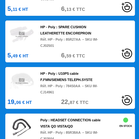
5,
6,
11
€
HT
13
€
TTC
HP - Poly : SPARE CUSHION
LEATHERETTE ENCOREPROIN
Réf. HP - Poly :
85R27AA
– SKU IM-
CJ02501
5,
6,
49
€
HT
59
€
TTC
HP - Poly : U10PS cable
F.FMN/SIEMENS TELEPH.SYSTE
Réf. HP - Poly :
784S0AA
– SKU IM-
CJ14961
19,
22,
06
€
HT
87
€
TTC
Poly : HEADSET CONNECTION cable
VISTA QD VISTA/QD
EN STOCK
Réf. HP - Poly :
85R38AA
– SKU IM-
CJ02504