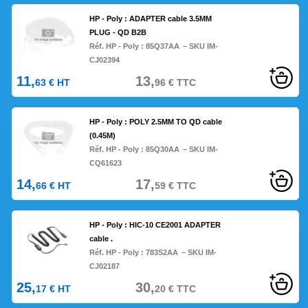
HP - Poly : ADAPTER cable 3.5MM
PLUG - QD B2B
Réf. HP - Poly :
85Q37AA
– SKU IM-
CJ02394
11,
13,
63
€
HT
96
€
TTC
HP - Poly : POLY 2.5MM TO QD cable
(0.45M)
Réf. HP - Poly :
85Q30AA
– SKU IM-
CQ61623
14,
17,
66
€
HT
59
€
TTC
HP - Poly : HIC-10 CE2001 ADAPTER
cable .
Réf. HP - Poly :
783S2AA
– SKU IM-
CJ02187
25,
30,
17
€
HT
20
€
TTC