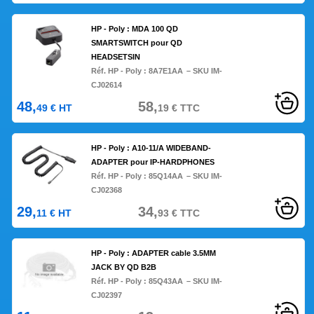
HP - Poly : MDA 100 QD
SMARTSWITCH pour QD
HEADSETSIN
Réf. HP - Poly :
8A7E1AA
– SKU IM-
CJ02614
48,
58,
49
€
HT
19
€
TTC
HP - Poly : A10-11/A WIDEBAND-
ADAPTER pour IP-HARDPHONES
Réf. HP - Poly :
85Q14AA
– SKU IM-
CJ02368
29,
34,
11
€
HT
93
€
TTC
HP - Poly : ADAPTER cable 3.5MM
JACK BY QD B2B
Réf. HP - Poly :
85Q43AA
– SKU IM-
CJ02397