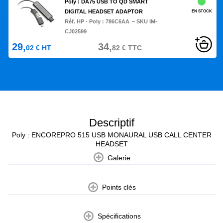
Poly : DA75 USB TO QD SMART
DIGITAL HEADSET ADAPTOR
EN STOCK
Réf. HP - Poly :
786C6AA
– SKU IM-
CJ02599
29,
34,
02
€
HT
82
€
TTC
Descriptif
Poly : ENCOREPRO 515 USB MONAURAL USB CALL CENTER
HEADSET
Galerie
Points clés
Spécifications