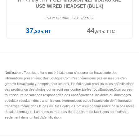
(BULK)
USB WIRED HEADSET CLA
6#AC3
SKU IM-CR06632 -
C01A9AA#AC3
44,
31,
37
64
€
TTC
58
€
HT
Notification : Tous les efforts ont été faits pour s'assurer de l'exactitude des
informations présentées. BusiBoutique.Com n'est néanmoins pas en mesure d'en
garantir l'exactitude y compris pour les prix, les éditoriaux produits et les spécifications
des produits ou des photos qui ne sont pas contractuelles. BusiBoutique.Com ou ses
fournisseurs ne sont pas responsables des conséquences, incidents ou dommages
spéciaux résultant des transmissions électroniques ou de l'exactitude de l'information
transmise même dans le cas ou BusiBoutique.Com a eu connaissance de la possibilité
de tels dommages. Les noms et marques de produits et de fabricants sont utilisés
seulement dans un but d'identification.