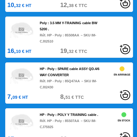
10,
12,
32
€
HT
38
€
TTC
Poly : 3.5 MM Y-TRAINING cable BW
5200 .
Réf. HP - Poly :
85S08AA
– SKU IM-
CJ02510
16,
19,
10
€
HT
32
€
TTC
HP - Poly : SPARE cable ASSY QD.4/6
WAY CONVERTER
EN ARRIVAGE
Réf. HP - Poly :
85Q47AA
– SKU IM-
CJ02430
7,
8,
09
€
HT
51
€
TTC
HP - Poly : POLY Y TRAINING cable .
Réf. HP - Poly :
85S07AA
– SKU IM-
EN STOCK
CJ75925