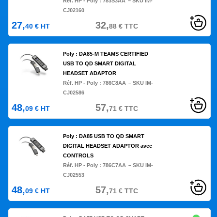
Réf. HP - Poly :
783S3AA
– SKU IM-
CJ02160
27,
32,
40
€
HT
88
€
TTC
Poly : DA85-M TEAMS CERTIFIED
USB TO QD SMART DIGITAL
HEADSET ADAPTOR
Réf. HP - Poly :
786C8AA
– SKU IM-
CJ02586
48,
57,
09
€
HT
71
€
TTC
Poly : DA85 USB TO QD SMART
DIGITAL HEADSET ADAPTOR avec
CONTROLS
Réf. HP - Poly :
786C7AA
– SKU IM-
CJ02553
48,
57,
09
€
HT
71
€
TTC