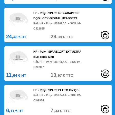
HP - Poly : SPARE kit Y-ADAPTER
DQD LOCK-DIGITAL HEADSETS
Réf. HP - Poly :
85S09AA
– SKU IM-
CJ13865
24,
29,
48
€
HT
38
€
TTC
HP - Poly : SPARE 10FT EXT ULTRA
BLK cable (3M)
Réf. HP - Poly :
85R66AA
– SKU IM-
CI99917
11,
13,
64
€
HT
97
€
TTC
HP - Poly : SPARE PLT TO GN QD .
Réf. HP - Poly :
85R64AA
– SKU IM-
CI99914
6,
7,
11
€
HT
33
€
TTC