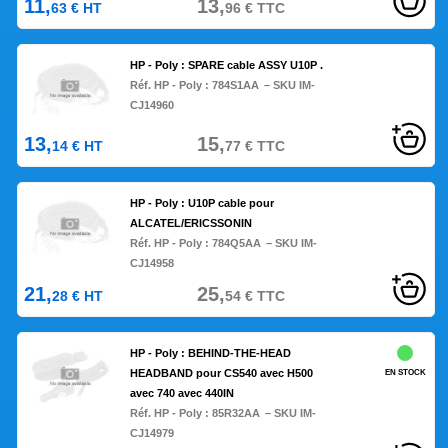
11,
13,
63
€
HT
96
€
TTC
HP - Poly : SPARE cable ASSY U10P .
Réf. HP - Poly :
784S1AA
– SKU IM-
CJ14960
13,
15,
14
€
HT
77
€
TTC
HP - Poly : U10P cable pour
ALCATEL/ERICSSONIN
Réf. HP - Poly :
784Q5AA
– SKU IM-
CJ14958
21,
25,
28
€
HT
54
€
TTC
HP - Poly : BEHIND-THE-HEAD
HEADBAND pour CS540 avec H500
EN STOCK
avec 740 avec 440IN
Réf. HP - Poly :
85R32AA
– SKU IM-
CJ14979