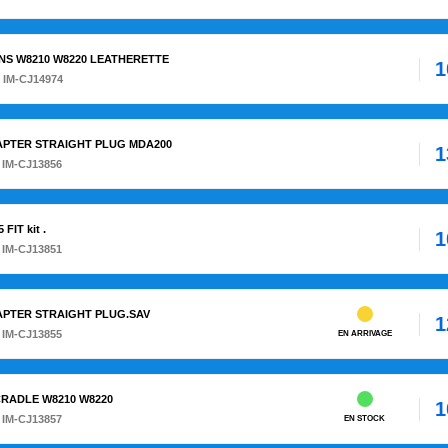
IONS W8210 W8220 LEATHERETTE
1
 IM-CJ14974
ADAPTER STRAIGHT PLUG MDA200
1
 IM-CJ13856
FIT kit .
1
 IM-CJ13851
ADAPTER STRAIGHT PLUG.SAV
1
 IM-CJ13855
EN ARRIVAGE
 CRADLE W8210 W8220
1
 IM-CJ13857
EN STOCK