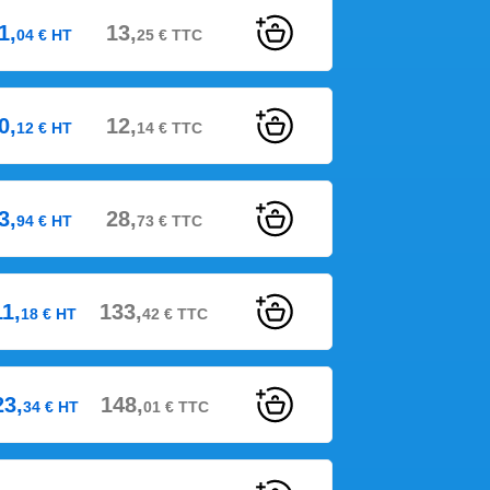
1,
13,
04
€
HT
25
€
TTC
0,
12,
12
€
HT
14
€
TTC
3,
28,
94
€
HT
73
€
TTC
11,
133,
18
€
HT
42
€
TTC
23,
148,
34
€
HT
01
€
TTC