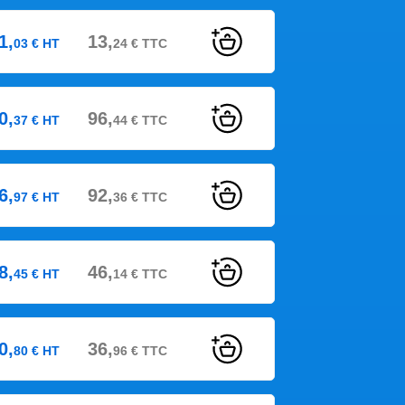
1,
13,
03
€
HT
24
€
TTC
0,
96,
37
€
HT
44
€
TTC
6,
92,
97
€
HT
36
€
TTC
8,
46,
45
€
HT
14
€
TTC
0,
36,
80
€
HT
96
€
TTC