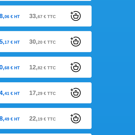
8,
33,
06
€
HT
67
€
TTC
5,
30,
17
€
HT
20
€
TTC
0,
12,
68
€
HT
82
€
TTC
4,
17,
41
€
HT
29
€
TTC
8,
22,
49
€
HT
19
€
TTC