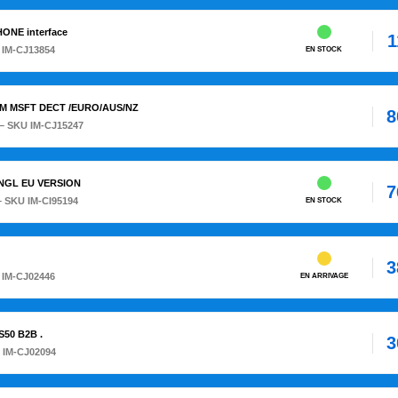
HONE interface
1
 IM-CJ13854
EN STOCK
 -M MSFT DECT /EURO/AUS/NZ
8
– SKU IM-CJ15247
 DNGL EU VERSION
7
– SKU IM-CI95194
EN STOCK
3
 IM-CJ02446
EN ARRIVAGE
S50 B2B .
3
 IM-CJ02094