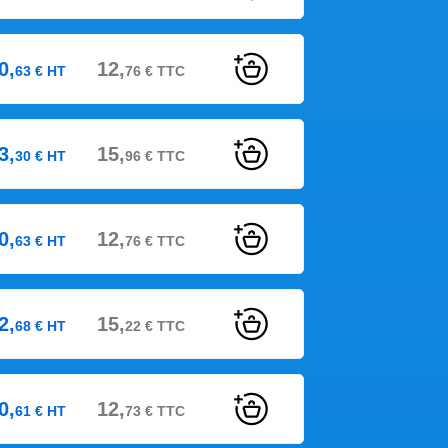
0,
12,
63
€
HT
76
€
TTC
3,
15,
30
€
HT
96
€
TTC
0,
12,
63
€
HT
76
€
TTC
2,
15,
68
€
HT
22
€
TTC
0,
12,
61
€
HT
73
€
TTC