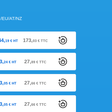
 /EU/AT/NZ
44,
173,
19
€
HT
03
€
TTC
3,
27,
24
€
HT
89
€
TTC
3,
27,
05
€
HT
66
€
TTC
3,
27,
05
€
HT
66
€
TTC