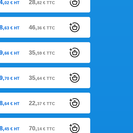
4,
28,
02
€
HT
82
€
TTC
8,
46,
63
€
HT
36
€
TTC
9,
35,
66
€
HT
59
€
TTC
9,
35,
70
€
HT
64
€
TTC
8,
22,
64
€
HT
37
€
TTC
8,
70,
45
€
HT
14
€
TTC