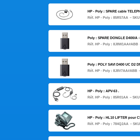
HP - Poly : SPARE cable TELEP
Réf. HP - Poly :
85R57AA
– SKU
Poly : SPARE DONGLE D400/A
Réf. HP - Poly :
8J8W1AA#ABB
Poly : POLY SAVI D400 UC D2
Réf. HP - Poly :
8J8V7AA#ABB
HP - Poly : APV-63 .
Réf. HP - Poly :
85R01AA
– SKU
HP - Poly : HL10 LIFTER pour C
Réf. HP - Poly :
784Q2AA
– SKU