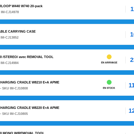
ARLOOP W440 W740 20-pack
1
 IM-CJ14978
TABLE CARRYING CASE
1
 IM-CJ13852
8220 /STEREO/ avec REMOVAL TOOL
2
 IM-CJ14984
EN ARRIVAGE
+ CHARGING CRADLE W8210 E+A APME
1
– SKU IM-CJ10808
EN STOCK
+ CHARGING CRADLE W8220 E+A APME
1
– SKU IM-CJ10805
W8210 MONO W/REMOVAL TOOL