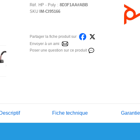
Réf.
HP - Poly
:
8D3F1AA#ABB
SKU
IM-CI95166
Partager la fiche produit sur
Envoyer à un ami
Poser une question sur ce produit
Descriptif
Fiche technique
Garanti