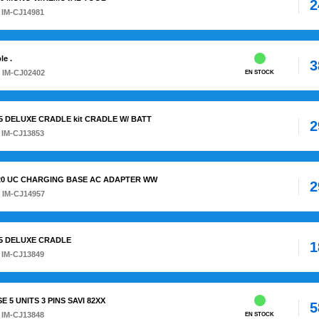
2
 IM-CJ14981
le .
3
 IM-CJ02402
EN STOCK
245 DELUXE CRADLE kit CRADLE W/ BATT
2
 IM-CJ13853
/8220 UC CHARGING BASE AC ADAPTER WW
2
 IM-CJ14957
245 DELUXE CRADLE
1
 IM-CJ13849
E 5 UNITS 3 PINS SAVI 82XX
5
 IM-CJ13848
EN STOCK