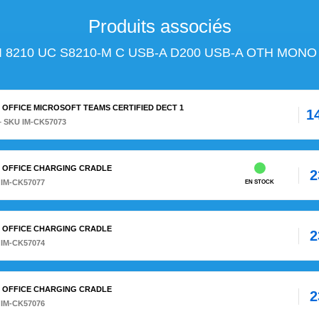
Produits associés
VI 8210 UC S8210-M C USB-A D200 USB-A OTH MONO
400 OFFICE MICROSOFT TEAMS CERTIFIED DECT 1
1
– SKU IM-CK57073
7420 OFFICE CHARGING CRADLE
2
 IM-CK57077
EN STOCK
8420 OFFICE CHARGING CRADLE
2
 IM-CK57074
8445 OFFICE CHARGING CRADLE
2
 IM-CK57076