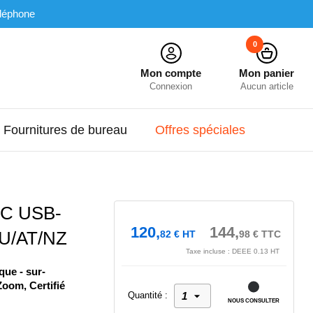
léphone
0
Mon compte
Mon panier
Connexion
Aucun article
Fournitures de bureau
Offres spéciales
 C USB-
120,
144,
U/AT/NZ
82
€
HT
98
€
TTC
Taxe incluse : DEEE 0.13 HT
que - sur-
 Zoom, Certifié
Quantité :
NOUS CONSULTER