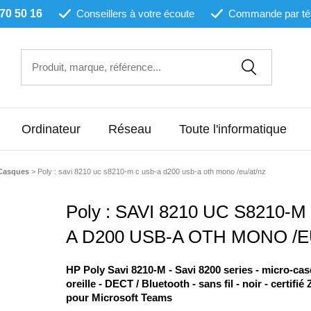
 70 50 16
Conseillers à votre écoute
Commande par té
Ordinateur
Réseau
Toute l'informatique
Casques
>
Poly : savi 8210 uc s8210-m c usb-a d200 usb-a oth mono /eu/at/nz
Poly : SAVI 8210 UC S8210-M
A D200 USB-A OTH MONO /E
HP Poly Savi 8210-M - Savi 8200 series - micro-cas
oreille - DECT / Bluetooth - sans fil - noir - certifié
pour Microsoft Teams