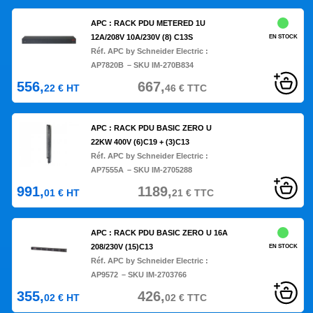
APC : RACK PDU METERED 1U
12A/208V 10A/230V (8) C13S
EN STOCK
Réf. APC by Schneider Electric :
AP7820B
– SKU IM-270B834
556,
667,
22
€
HT
46
€
TTC
APC : RACK PDU BASIC ZERO U
22KW 400V (6)C19 + (3)C13
Réf. APC by Schneider Electric :
AP7555A
– SKU IM-2705288
991,
1189,
01
€
HT
21
€
TTC
APC : RACK PDU BASIC ZERO U 16A
208/230V (15)C13
EN STOCK
Réf. APC by Schneider Electric :
AP9572
– SKU IM-2703766
355,
426,
02
€
HT
02
€
TTC