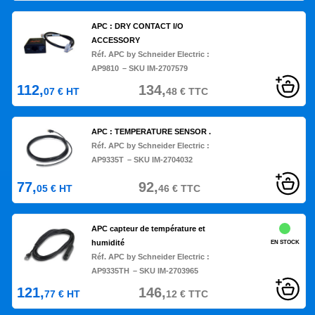
APC : DRY CONTACT I/O
ACCESSORY
Réf. APC by Schneider Electric :
AP9810
– SKU IM-2707579
112,
134,
07
€
HT
48
€
TTC
APC : TEMPERATURE SENSOR .
Réf. APC by Schneider Electric :
AP9335T
– SKU IM-2704032
77,
92,
05
€
HT
46
€
TTC
APC capteur de température et
humidité
EN STOCK
Réf. APC by Schneider Electric :
AP9335TH
– SKU IM-2703965
121,
146,
77
€
HT
12
€
TTC