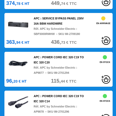
374,
449,
78
€
HT
74
€
TTC
APC : SERVICE BYPASS PANEL 230V
16A BBM HARDWIRE
EN ARRIVAGE
Réf. APC by Schneider Electric :
SBP3000RMHW
– SKU IM-2709180
363,
436,
94
€
HT
73
€
TTC
APC : POWER CORD IEC 320 C19 TO
IEC 320 C20
EN STOCK
Réf. APC by Schneider Electric :
AP9877
– SKU IM-2701294
96,
115,
20
€
HT
44
€
TTC
APC : POWER CORD IEC 320 C19 TO
IEC 320 C14
EN STOCK
Réf. APC by Schneider Electric :
AP9878
– SKU IM-2701296