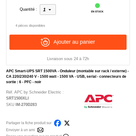
Quantité :
EN STOCK
4 pièces disponibles
Ajouter au panier
Livraison sous 24 à 72h
APC Smart-UPS SRT 1500VA - Onduleur (montable sur rack / externe) -
CA 220/230/240 V - 1500 watt - 1500 VA - USB, serial - connecteurs de
sortie : 6 - PFC - noir
Réf.
APC by Schneider Electric
:
SRT1500XLI
SKU
IM-270D283
Partager la fiche produit sur
Envoyer à un ami