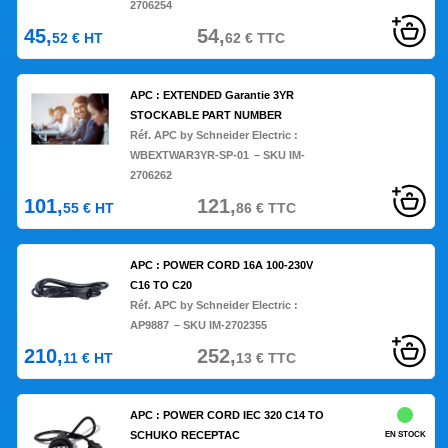
2706254
45,
54,
52
€
HT
62
€
TTC
APC : EXTENDED Garantie 3YR
STOCKABLE PART NUMBER
Réf. APC by Schneider Electric :
WBEXTWAR3YR-SP-01
– SKU IM-
2706262
101,
121,
55
€
HT
86
€
TTC
APC : POWER CORD 16A 100-230V
C16 TO C20
Réf. APC by Schneider Electric :
AP9887
– SKU IM-2702355
210,
252,
11
€
HT
13
€
TTC
APC : POWER CORD IEC 320 C14 TO
SCHUKO RECEPTAC
EN STOCK