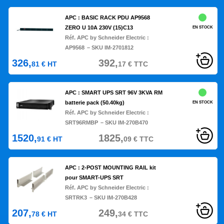
APC : BASIC RACK PDU AP9568
ZERO U 10A 230V (15)C13
EN STOCK
Réf. APC by Schneider Electric :
AP9568
– SKU IM-2701812
326,
392,
81
€
HT
17
€
TTC
APC : SMART UPS SRT 96V 3KVA RM
batterie pack (50.40kg)
EN STOCK
Réf. APC by Schneider Electric :
SRT96RMBP
– SKU IM-270B470
1520,
1825,
91
€
HT
09
€
TTC
APC : 2-POST MOUNTING RAIL kit
pour SMART-UPS SRT
Réf. APC by Schneider Electric :
SRTRK3
– SKU IM-270B428
207,
249,
78
€
HT
34
€
TTC