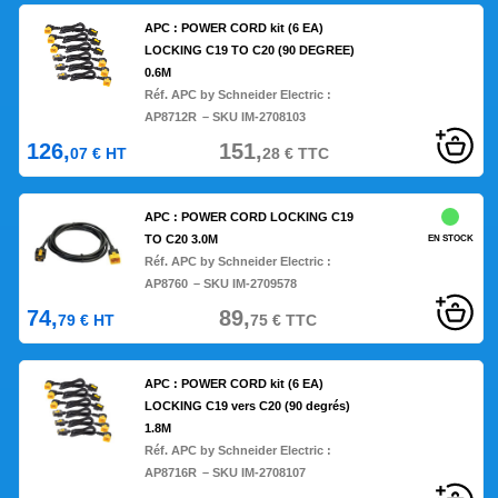
APC : POWER CORD kit (6 EA)
LOCKING C19 TO C20 (90 DEGREE)
0.6M
Réf. APC by Schneider Electric :
AP8712R
– SKU IM-2708103
126,
151,
07
€
HT
28
€
TTC
APC : POWER CORD LOCKING C19
TO C20 3.0M
EN STOCK
Réf. APC by Schneider Electric :
AP8760
– SKU IM-2709578
74,
89,
79
€
HT
75
€
TTC
APC : POWER CORD kit (6 EA)
LOCKING C19 vers C20 (90 degrés)
1.8M
Réf. APC by Schneider Electric :
AP8716R
– SKU IM-2708107