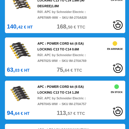
LOCKING C13 TO C14 1.8M (90
EN STOCK
DEGREE)1.8M
Réf. APC by Schneider Electric :
AP8706R-WW
– SKU IM-270A828
140,
168,
42
€
HT
50
€
TTC
APC : POWER CORD kit (6 EA)
LOCKING C13 TO C14 0.6M
EN ARRIVAGE
Réf. APC by Schneider Electric :
AP8702S-WW
– SKU IM-270A769
63,
75,
03
€
HT
64
€
TTC
APC : POWER CORD kit (6 EA)
LOCKING C13 TO C14 1.2M
EN STOCK
Réf. APC by Schneider Electric :
AP8704S-WW
– SKU IM-270A757
94,
113,
64
€
HT
57
€
TTC