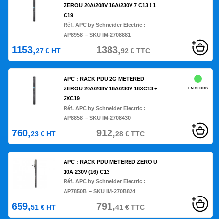
ZEROU 20A/208V 16A/230V 7 C13 ! 1
C19
Réf. APC by Schneider Electric :
AP8958
– SKU IM-2708881
1153,
1383,
27
€
HT
92
€
TTC
APC : RACK PDU 2G METERED
ZEROU 20A/208V 16A/230V 18XC13 +
EN STOCK
2XC19
Réf. APC by Schneider Electric :
AP8858
– SKU IM-2708430
760,
912,
23
€
HT
28
€
TTC
APC : RACK PDU METERED ZERO U
10A 230V (16) C13
Réf. APC by Schneider Electric :
AP7850B
– SKU IM-270B824
659,
791,
51
€
HT
41
€
TTC