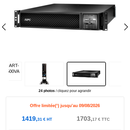
24 photos
/ cliquez pour agrandir
Offre limitée(¹) jusqu'au 09/08/2026
1419,
1703,
31
€
HT
17
€
TTC