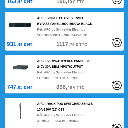
163,
196,
42
€
HT
10
€
TTC
APC : SINGLE PHASE SERVICE
BYPASS PANEL 3000-5000VA BLACK
Réf. APC by Schneider Electric :
SBP5000RMI2U
– SKU IM-2701911
931,
1117,
49
€
HT
79
€
TTC
APC : SERVICE BYPASS PANEL 100-
240V 30A BBM INPUT/OUTPUT
Réf. APC by Schneider Electric :
SBP3000
– SKU IM-2702986
747,
896,
05
€
HT
46
€
TTC
APC : RACK PDU SWITCHED ZERO U
10A 230V (16) C13
Réf. APC by Schneider Electric :
AP7950B
– SKU IM-270B825