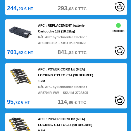
244,
293,
23
€
HT
08
€
TTC
APC : REPLACEMENT batterie
Cartouche 152 (18.32kg)
EN STOCK
Réf. APC by Schneider Electric :
APCRBC152
– SKU IM-270B653
701,
841,
52
€
HT
82
€
TTC
APC : POWER CORD kit (6 EA)
LOCKING C13 TO C14 (90 DEGREE)
1.2M
Réf. APC by Schneider Electric :
AP8704R-WW
– SKU IM-270A805
95,
114,
72
€
HT
86
€
TTC
APC : POWER CORD kit (6 EA)
LOCKING C13 TOC14 (90 DEGREE)
0.6M