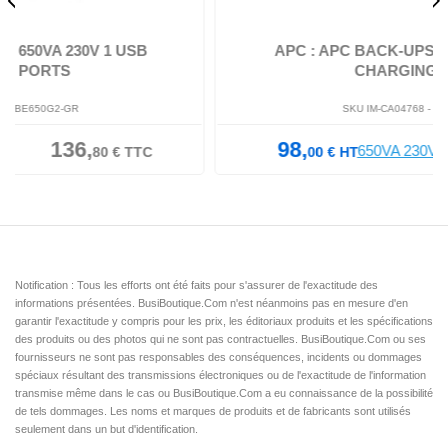
APC : APC BACK-UPS 650VA 230V 1USB
CHARGING PORT
SKU IM-CA04768 -
BE650G2-FR
98,
117,
00
€
HT
60
€
TTC
Notification : Tous les efforts ont été faits pour s'assurer de l'exactitude des
informations présentées. BusiBoutique.Com n'est néanmoins pas en mesure d'en
garantir l'exactitude y compris pour les prix, les éditoriaux produits et les spécifications
des produits ou des photos qui ne sont pas contractuelles. BusiBoutique.Com ou ses
fournisseurs ne sont pas responsables des conséquences, incidents ou dommages
spéciaux résultant des transmissions électroniques ou de l'exactitude de l'information
transmise même dans le cas ou BusiBoutique.Com a eu connaissance de la possibilité
de tels dommages. Les noms et marques de produits et de fabricants sont utilisés
seulement dans un but d'identification.