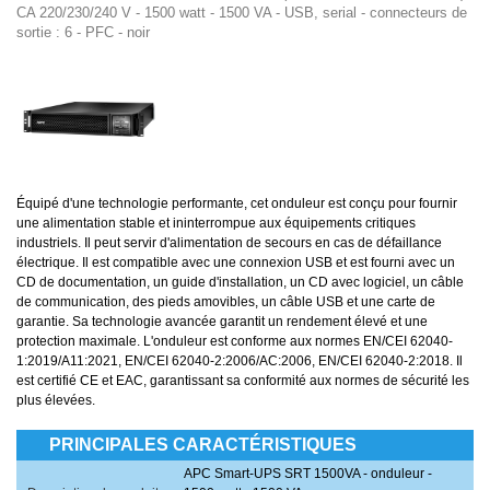
CA 220/230/240 V - 1500 watt - 1500 VA - USB, serial - connecteurs de
sortie : 6 - PFC - noir
Équipé d'une technologie performante, cet onduleur est conçu pour fournir
une alimentation stable et ininterrompue aux équipements critiques
industriels. Il peut servir d'alimentation de secours en cas de défaillance
électrique. Il est compatible avec une connexion USB et est fourni avec un
CD de documentation, un guide d'installation, un CD avec logiciel, un câble
de communication, des pieds amovibles, un câble USB et une carte de
garantie. Sa technologie avancée garantit un rendement élevé et une
protection maximale. L'onduleur est conforme aux normes EN/CEI 62040-
1:2019/A11:2021, EN/CEI 62040-2:2006/AC:2006, EN/CEI 62040-2:2018. Il
est certifié CE et EAC, garantissant sa conformité aux normes de sécurité les
plus élevées.
PRINCIPALES CARACTÉRISTIQUES
APC Smart-UPS SRT 1500VA - onduleur -