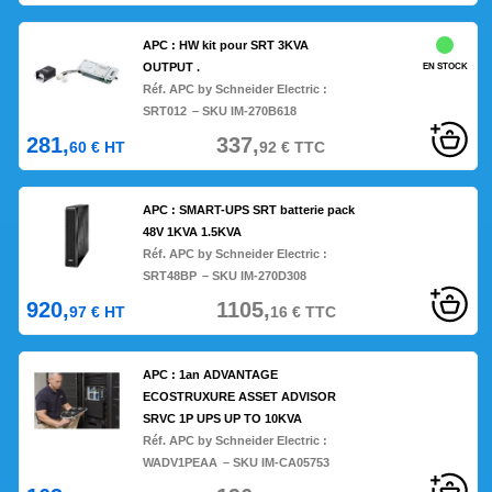
APC : HW kit pour SRT 3KVA
OUTPUT .
EN STOCK
Réf. APC by Schneider Electric :
SRT012
– SKU IM-270B618
281,
337,
60
€
HT
92
€
TTC
APC : SMART-UPS SRT batterie pack
48V 1KVA 1.5KVA
Réf. APC by Schneider Electric :
SRT48BP
– SKU IM-270D308
920,
1105,
97
€
HT
16
€
TTC
APC : 1an ADVANTAGE
ECOSTRUXURE ASSET ADVISOR
SRVC 1P UPS UP TO 10KVA
Réf. APC by Schneider Electric :
WADV1PEAA
– SKU IM-CA05753