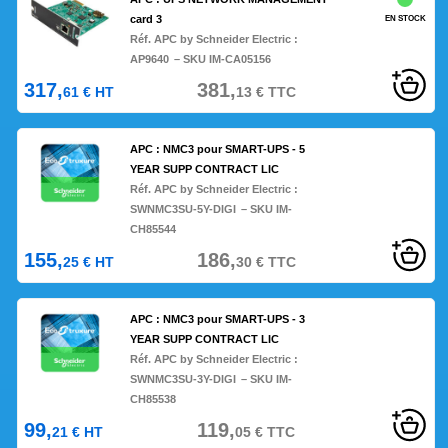
card 3
EN STOCK
Réf. APC by Schneider Electric :
AP9640
– SKU IM-CA05156
317,
381,
61
€
HT
13
€
TTC
APC : NMC3 pour SMART-UPS - 5
YEAR SUPP CONTRACT LIC
Réf. APC by Schneider Electric :
SWNMC3SU-5Y-DIGI
– SKU IM-
CH85544
155,
186,
25
€
HT
30
€
TTC
APC : NMC3 pour SMART-UPS - 3
YEAR SUPP CONTRACT LIC
Réf. APC by Schneider Electric :
SWNMC3SU-3Y-DIGI
– SKU IM-
CH85538
99,
119,
21
€
HT
05
€
TTC