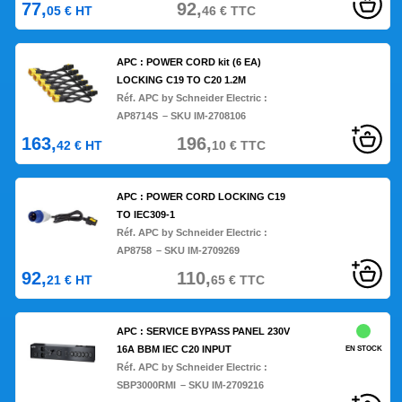
77,
92,
05
€
HT
46
€
TTC
APC : POWER CORD kit (6 EA)
LOCKING C19 TO C20 1.2M
Réf. APC by Schneider Electric :
AP8714S
– SKU IM-2708106
163,
196,
42
€
HT
10
€
TTC
APC : POWER CORD LOCKING C19
TO IEC309-1
Réf. APC by Schneider Electric :
AP8758
– SKU IM-2709269
92,
110,
21
€
HT
65
€
TTC
APC : SERVICE BYPASS PANEL 230V
16A BBM IEC C20 INPUT
EN STOCK
Réf. APC by Schneider Electric :
SBP3000RMI
– SKU IM-2709216