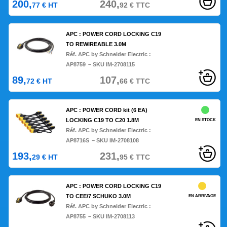
200,
240,
77
€
HT
92
€
TTC
APC : POWER CORD LOCKING C19
TO REWIREABLE 3.0M
Réf. APC by Schneider Electric :
AP8759
– SKU IM-2708115
89,
107,
72
€
HT
66
€
TTC
APC : POWER CORD kit (6 EA)
LOCKING C19 TO C20 1.8M
EN STOCK
Réf. APC by Schneider Electric :
AP8716S
– SKU IM-2708108
193,
231,
29
€
HT
95
€
TTC
APC : POWER CORD LOCKING C19
TO CEE/7 SCHUKO 3.0M
EN ARRIVAGE
Réf. APC by Schneider Electric :
AP8755
– SKU IM-2708113