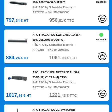
19IN 208/230V 8 OUTPUT
EN STOCK
Réf. APC by Schneider Electric :
AP7920B
– SKU IM-270B808
797,
956,
34
€
HT
81
€
TTC
APC : RACK PDU SWITCHED 1U 16A
19IN 208/230V 8 OUTPUT
EN STOCK
Réf. APC by Schneider Electric :
AP7921B
– SKU IM-270B789
884,
1061,
24
€
HT
09
€
TTC
APC : RACK PDU METERED 2U 32A
230V (12) C13S & (4) C19S
Réf. APC by Schneider Electric :
AP7822B
– SKU IM-270B772
1017,
1221,
86
€
HT
43
€
TTC
APC : RACK PDU 2G SWITCHED