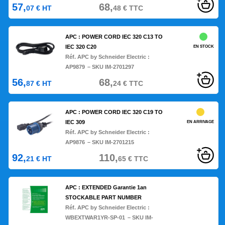
57,
68,
07
€
HT
48
€
TTC
APC : POWER CORD IEC 320 C13 TO
IEC 320 C20
EN STOCK
Réf. APC by Schneider Electric :
AP9879
– SKU IM-2701297
56,
68,
87
€
HT
24
€
TTC
APC : POWER CORD IEC 320 C19 TO
IEC 309
EN ARRIVAGE
Réf. APC by Schneider Electric :
AP9876
– SKU IM-2701215
92,
110,
21
€
HT
65
€
TTC
APC : EXTENDED Garantie 1an
STOCKABLE PART NUMBER
Réf. APC by Schneider Electric :
WBEXTWAR1YR-SP-01
– SKU IM-