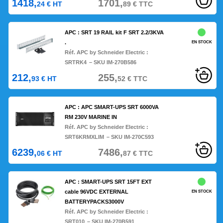
1418,
1701,
24
€
HT
89
€
TTC
APC : SRT 19 RAIL kit F SRT 2.2/3KVA
.
EN STOCK
Réf. APC by Schneider Electric :
SRTRK4
– SKU IM-270B586
212,
255,
93
€
HT
52
€
TTC
APC : APC SMART-UPS SRT 6000VA
RM 230V MARINE IN
Réf. APC by Schneider Electric :
SRT6KRMXLIM
– SKU IM-270C593
6239,
7486,
06
€
HT
87
€
TTC
APC : SMART-UPS SRT 15FT EXT
cable 96VDC EXTERNAL
EN STOCK
BATTERYPACKS3000V
Réf. APC by Schneider Electric :
SRT010
– SKU IM-270B591