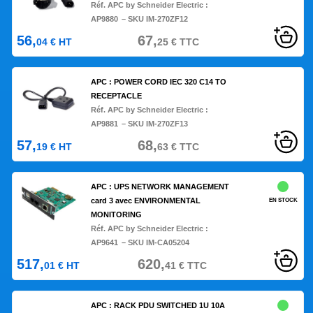
Réf. APC by Schneider Electric :
AP9880
– SKU IM-270ZF12
56,
67,
04
€
HT
25
€
TTC
APC : POWER CORD IEC 320 C14 TO
RECEPTACLE
Réf. APC by Schneider Electric :
AP9881
– SKU IM-270ZF13
57,
68,
19
€
HT
63
€
TTC
APC : UPS NETWORK MANAGEMENT
card 3 avec ENVIRONMENTAL
EN STOCK
MONITORING
Réf. APC by Schneider Electric :
AP9641
– SKU IM-CA05204
517,
620,
01
€
HT
41
€
TTC
APC : RACK PDU SWITCHED 1U 10A