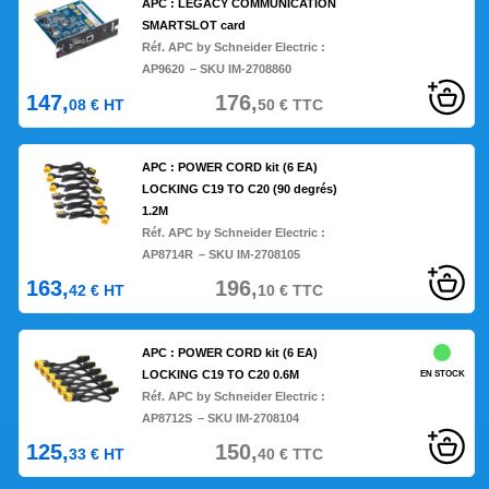
APC : LEGACY COMMUNICATION
SMARTSLOT card
Réf. APC by Schneider Electric :
AP9620
– SKU IM-2708860
147,
176,
08
€
HT
50
€
TTC
APC : POWER CORD kit (6 EA)
LOCKING C19 TO C20 (90 degrés)
1.2M
Réf. APC by Schneider Electric :
AP8714R
– SKU IM-2708105
163,
196,
42
€
HT
10
€
TTC
APC : POWER CORD kit (6 EA)
LOCKING C19 TO C20 0.6M
EN STOCK
Réf. APC by Schneider Electric :
AP8712S
– SKU IM-2708104
125,
150,
33
€
HT
40
€
TTC