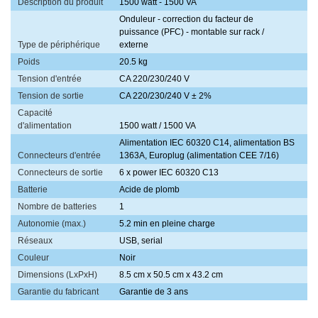
Description du produit
1500 watt - 1500 VA
Onduleur - correction du facteur de
puissance (PFC) - montable sur rack /
Type de périphérique
externe
Poids
20.5 kg
Tension d'entrée
CA 220/230/240 V
Tension de sortie
CA 220/230/240 V ± 2%
Capacité
d'alimentation
1500 watt / 1500 VA
Alimentation IEC 60320 C14, alimentation BS
Connecteurs d'entrée
1363A, Europlug (alimentation CEE 7/16)
Connecteurs de sortie
6 x power IEC 60320 C13
Batterie
Acide de plomb
Nombre de batteries
1
Autonomie (max.)
5.2 min en pleine charge
Réseaux
USB, serial
Couleur
Noir
Dimensions (LxPxH)
8.5 cm x 50.5 cm x 43.2 cm
Garantie du fabricant
Garantie de 3 ans