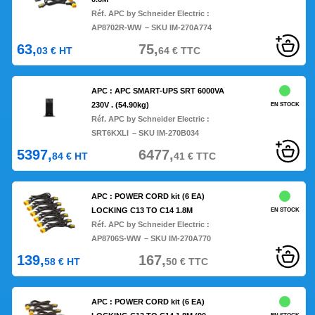
Réf. APC by Schneider Electric :
AP8702R-WW
– SKU IM-270A774
63,
75,
03
€
HT
64
€
TTC
APC : APC SMART-UPS SRT 6000VA
230V . (54.90kg)
EN STOCK
Réf. APC by Schneider Electric :
SRT6KXLI
– SKU IM-270B034
5397,
6477,
84
€
HT
41
€
TTC
APC : POWER CORD kit (6 EA)
LOCKING C13 TO C14 1.8M
EN STOCK
Réf. APC by Schneider Electric :
AP8706S-WW
– SKU IM-270A770
139,
167,
58
€
HT
50
€
TTC
APC : POWER CORD kit (6 EA)