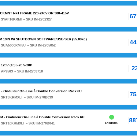
CKMNT N+1 FRAME 220-240V OR 380-415V
67
:
SYAF16KRMI
– SKU IM-2702327
RM 19IN W/ SHUTDOWN SOFTWARE/USB/SER (55.00kg)
44
:
SUA5000RMI5U
– SKU IM-2705052
120V (10)5-20 5-20P
2
:
AP9563
– SKU IM-2703718
- Onduleur On-Line à Double Conversion Rack 6U
75
:
SRT8KRMXLI
– SKU IM-270B039
M - Onduleur On-Line à Double Conversion Rack 6U
88
:
SRT10KRMXLI
– SKU IM-270B041
EN STOCK