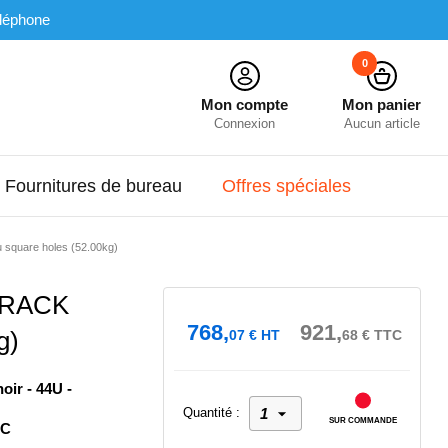
léphone
0
Mon compte
Mon panier
Connexion
Aucun article
Fournitures de bureau
Offres spéciales
u square holes (52.00kg)
 RACK
768,
921,
g)
07
€
HT
68
€
TTC
ir - 44U -
Quantité :
SUR COMMANDE
NC