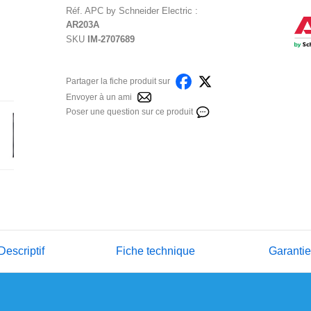
Réf.
APC by Schneider Electric
:
AR203A
SKU
IM-2707689
Partager la fiche produit sur
Envoyer à un ami
Poser une question sur ce produit
Descriptif
Fiche technique
Garanti