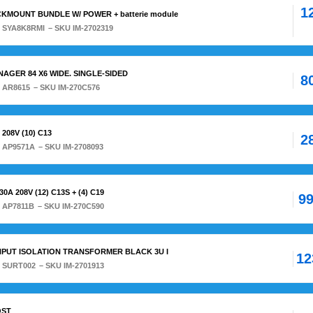
1
KMOUNT BUNDLE W/ POWER + batterie module
:
SYA8K8RMI
– SKU IM-2702319
NAGER 84 X6 WIDE. SINGLE-SIDED
8
:
AR8615
– SKU IM-270C576
208V (10) C13
2
:
AP9571A
– SKU IM-2708093
A 208V (12) C13S + (4) C19
99
:
AP7811B
– SKU IM-270C590
INPUT ISOLATION TRANSFORMER BLACK 3U I
12
:
SURT002
– SKU IM-2701913
OST