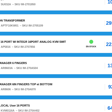
1
:
SU032A
– SKU IM-2701850
ION TRANSFORMER
29
:
APTF10KW01
– SKU IM-2705109
 16 PORT W/ INTEGR 16PORT ANALOG KVM SWIT
22
:
AP5816
– SKU IM-2707856
EN STOCK
MANAGER 6 FINGERS
1
:
AR8603A
– SKU IM-270A504
MANAGER 6IN FINGERS TOP et BOTTOM
9
:
AR8606
– SKU IM-270A870
LOCAL User 16 PORTS
6
:
KVM0116A
– SKU IM-270A402