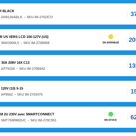
R BLACK
3
:
AR8126ABLK
– SKU IM-270ZE72
 US VERS LCD 100-127V (US)
20
:
SMX3000LV
– SKU IM-270B858
EN ARRIVAGE
30A 208V 16X C13
13
:
AP7911B
– SKU IM-270B842
120V (10) 5-15
1
:
AP9562
– SKU IM-2703479
RM 2U 230V avec SMARTCONNECT
6
:
SMT750RMI2UC
– SKU IM-270C951
EN STOCK