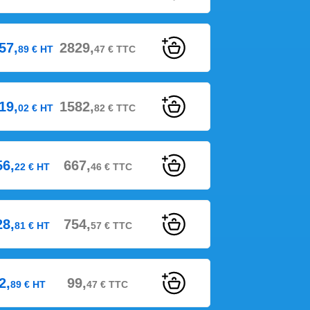
57,
2829,
89
€
HT
47
€
TTC
19,
1582,
02
€
HT
82
€
TTC
56,
667,
22
€
HT
46
€
TTC
28,
754,
81
€
HT
57
€
TTC
2,
99,
89
€
HT
47
€
TTC