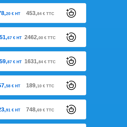
78,
453,
20
€
HT
84
€
TTC
51,
2462,
67
€
HT
00
€
TTC
59,
1631,
87
€
HT
84
€
TTC
57,
189,
58
€
HT
10
€
TTC
23,
748,
91
€
HT
69
€
TTC