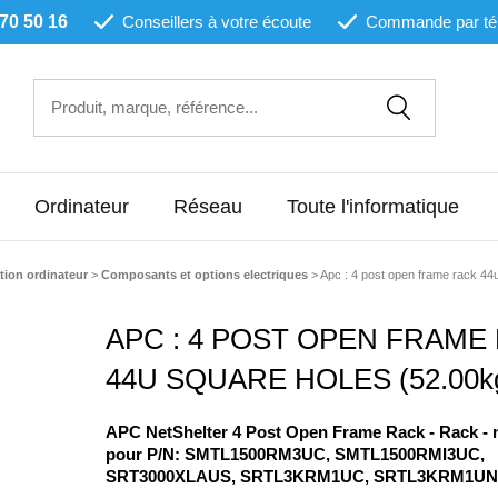
 70 50 16
Conseillers à votre écoute
Commande par té
Ordinateur
Réseau
Toute l'informatique
tion ordinateur
>
Composants et options electriques
>
Apc : 4 post open frame rack 44
APC : 4 POST OPEN FRAME
44U SQUARE HOLES (52.00k
APC NetShelter 4 Post Open Frame Rack - Rack - no
pour P/N: SMTL1500RM3UC, SMTL1500RMI3UC,
SRT3000XLAUS, SRTL3KRM1UC, SRTL3KRM1U