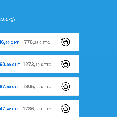
.00kg)
46,
776,
90
€
HT
28
€
TTC
60,
1273,
99
€
HT
19
€
TTC
87,
1305,
80
€
HT
36
€
TTC
47,
1736,
42
€
HT
90
€
TTC