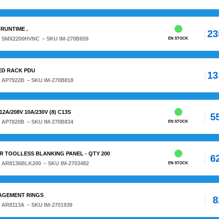
 RUNTIME .
23
:
SMX2200HVNC
– SKU IM-270B659
EN STOCK
ED RACK PDU
13
:
AP7922B
– SKU IM-270B818
2A/208V 10A/230V (8) C13S
5
:
AP7820B
– SKU IM-270B834
EN STOCK
R TOOLLESS BLANKING PANEL - QTY 200
6
:
AR8136BLK200
– SKU IM-2703482
EN STOCK
NAGEMENT RINGS
8
:
AR8113A
– SKU IM-2701939