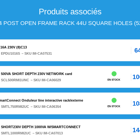
Produits associés
 4 POST OPEN FRAME RACK 44U SQUARE HOLES (52
16A 230V (8)C13
6
:
EPDU1016S
– SKU IM-CA07531
N 500VA SHORT DEPTH 230V NETWORK card
10
:
SCL500RMI1UNC
– SKU IM-CA06029
EN STOCK
artConnect Onduleur line interactive rack/externe
10
:
SMTL750RMI2UC
– SKU IM-CA06354
EN STOCK
ON SHORT230V DEPTH 1000VA W/SMARTCONNECT
14
:
SMTL1000RMI2UC
– SKU IM-CA07013