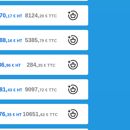
70,
8124,
17
€
HT
20
€
TTC
88,
5385,
16
€
HT
79
€
TTC
36,
284,
96
€
HT
35
€
TTC
81,
9097,
43
€
HT
72
€
TTC
76,
10651,
35
€
HT
62
€
TTC