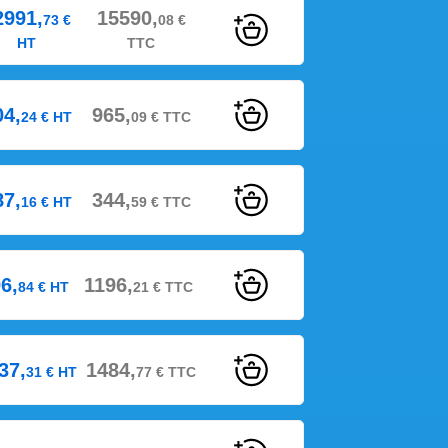
2991,
15590,
73
€
08
€
HT
TTC
04,
965,
24
€
HT
09
€
TTC
87,
344,
16
€
HT
59
€
TTC
6,
1196,
84
€
HT
21
€
TTC
37,
1484,
31
€
HT
77
€
TTC