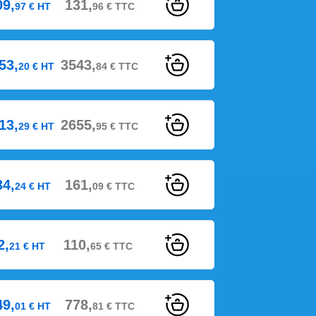
09,
131,
97
€
HT
96
€
TTC
53,
3543,
20
€
HT
84
€
TTC
13,
2655,
29
€
HT
95
€
TTC
34,
161,
24
€
HT
09
€
TTC
2,
110,
21
€
HT
65
€
TTC
49,
778,
01
€
HT
81
€
TTC