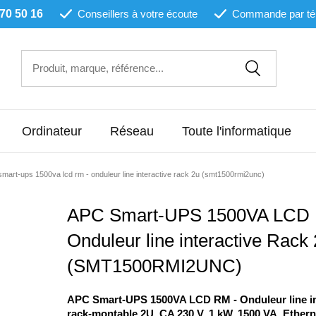
 70 50 16
Conseillers à votre écoute
Commande par té
Ordinateur
Réseau
Toute l'informatique
mart-ups 1500va lcd rm - onduleur line interactive rack 2u (smt1500rmi2unc)
APC Smart-UPS 1500VA LCD 
Onduleur line interactive Rack
(SMT1500RMI2UNC)
APC Smart-UPS 1500VA LCD RM - Onduleur line in
rack-montable 2U, CA 230 V, 1 kW, 1500 VA, Ethern