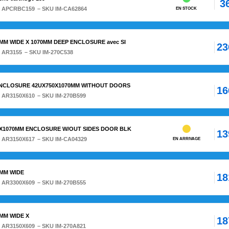
3
:
APCRBC159
– SKU IM-CA62864
EN STOCK
0MM WIDE X 1070MM DEEP ENCLOSURE avec SI
23
:
AR3155
– SKU IM-270C538
ENCLOSURE 42UX750X1070MM WITHOUT DOORS
16
:
AR3150X610
– SKU IM-270B599
50X1070MM ENCLOSURE W/OUT SIDES DOOR BLK
13
:
AR3150X617
– SKU IM-CA04329
EN ARRIVAGE
0MM WIDE
18
:
AR3300X609
– SKU IM-270B555
0MM WIDE X
18
:
AR3150X609
– SKU IM-270A821