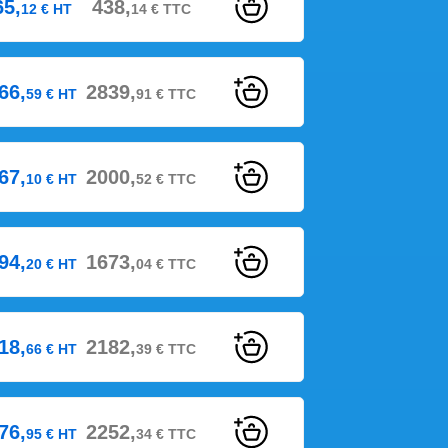
65,
438,
12
€
HT
14
€
TTC
66,
2839,
59
€
HT
91
€
TTC
67,
2000,
10
€
HT
52
€
TTC
94,
1673,
20
€
HT
04
€
TTC
18,
2182,
66
€
HT
39
€
TTC
76,
2252,
95
€
HT
34
€
TTC