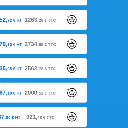
52,
1263,
72
€
HT
26
€
TTC
79,
2734,
16
€
HT
99
€
TTC
35,
2562,
65
€
HT
78
€
TTC
67,
2000,
10
€
HT
52
€
TTC
67,
921,
90
€
HT
48
€
TTC