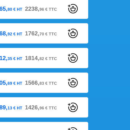
65,
2238,
80
€
HT
96
€
TTC
68,
1762,
92
€
HT
70
€
TTC
12,
1814,
35
€
HT
82
€
TTC
05,
1566,
69
€
HT
83
€
TTC
89,
1426,
13
€
HT
96
€
TTC