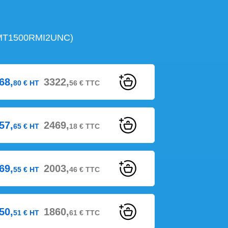
(SMT1500RMI2UNC)
68,
3322,
80
€
HT
56
€
TTC
57,
2469,
65
€
HT
18
€
TTC
69,
2003,
55
€
HT
46
€
TTC
50,
1860,
51
€
HT
61
€
TTC