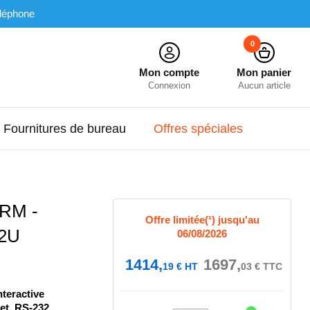
léphone
0
Mon compte
Mon panier
Connexion
Aucun article
Fournitures de bureau
Offres spéciales
RM -
Offre limitée(¹) jusqu'au
 2U
06/08/2026
1414,
1697,
19
€
HT
03
€
TTC
teractive
et, RS-232,