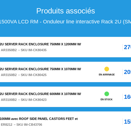
Produits associés
500VA LCD RM - Onduleur line interactive Rack 2U 
42U SERVER RACK ENCLOSURE 750MM X 1200MM W/
27
:
AR3350B2
– SKU IM-CK80435
42U SERVER RACK ENCLOSURE 750MM X 1070MM W/
20
:
AR3150B2
– SKU IM-CK80425
EN ARRIVAGE
42U SERVER RACK ENCLOSURE 600MM X 1070MM W/
16
:
AR3100B2
– SKU IM-CK80423
EN STOCK
1100MM avec ROOF SIDE PANEL CASTORS FEET et
15
:
ER8212
– SKU IM-CB43706