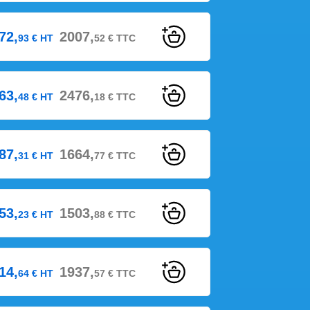
72,
2007,
93
€
HT
52
€
TTC
63,
2476,
48
€
HT
18
€
TTC
87,
1664,
31
€
HT
77
€
TTC
53,
1503,
23
€
HT
88
€
TTC
14,
1937,
64
€
HT
57
€
TTC