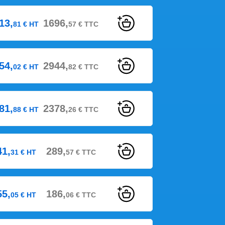
13,
1696,
81
€
HT
57
€
TTC
54,
2944,
02
€
HT
82
€
TTC
81,
2378,
88
€
HT
26
€
TTC
41,
289,
31
€
HT
57
€
TTC
55,
186,
05
€
HT
06
€
TTC