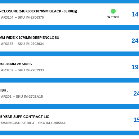
NCLOSURE 24UX600X1070MM BLACK (65.00kg)
14
:
AR3104
– SKU IM-2706370
EN STOCK
0MM WIDE X 1070MM DEEP ENCLOSU
24
:
AR3157
– SKU IM-2703934
0X1070MM W/ SIDES
19
:
AR3107
– SKU IM-2703933
ISH .
2
:
AR201
– SKU IM-270ZA15
- 5 YEAR SUPP CONTRACT LIC
1
:
SWNMC3SU-5Y-DIGI
– SKU IM-CH85544