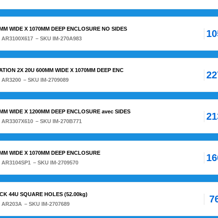
0MM WIDE X 1070MM DEEP ENCLOSURE NO SIDES
10
:
AR3100X617
– SKU IM-270A983
TION 2X 20U 600MM WIDE X 1070MM DEEP ENC
22
:
AR3200
– SKU IM-2709089
0MM WIDE X 1200MM DEEP ENCLOSURE avec SIDES
21
:
AR3307X610
– SKU IM-270B771
0MM WIDE X 1070MM DEEP ENCLOSURE
16
:
AR3104SP1
– SKU IM-2709570
CK 44U SQUARE HOLES (52.00kg)
7
:
AR203A
– SKU IM-2707689