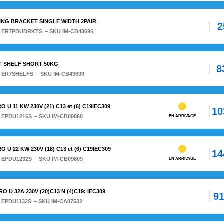
ING BRACKET SINGLE WIDTH 2PAIR
2
:
ER7PDUBRKTS
– SKU IM-CB43696
T SHELF SHORT 50KG
8
:
ER7SHELFS
– SKU IM-CB43699
U 11 KW 230V (21) C13 et (6) C19IEC309
10
:
EPDU1216S
– SKU IM-CB09860
EN ARRIVAGE
U 22 KW 230V (18) C13 et (6) C19IEC309
14
:
EPDU1232S
– SKU IM-CB09809
EN ARRIVAGE
 U 32A 230V (20)C13 N (4)C19: IEC309
91
:
EPDU1132S
– SKU IM-CA07532