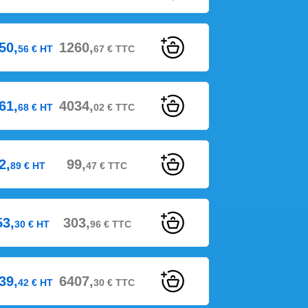
50,
1260,
56
€
HT
67
€
TTC
61,
4034,
68
€
HT
02
€
TTC
2,
99,
89
€
HT
47
€
TTC
53,
303,
30
€
HT
96
€
TTC
39,
6407,
42
€
HT
30
€
TTC