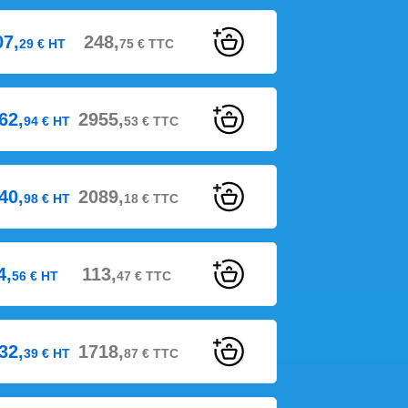
07,
248,
29
€
HT
75
€
TTC
62,
2955,
94
€
HT
53
€
TTC
40,
2089,
98
€
HT
18
€
TTC
4,
113,
56
€
HT
47
€
TTC
32,
1718,
39
€
HT
87
€
TTC