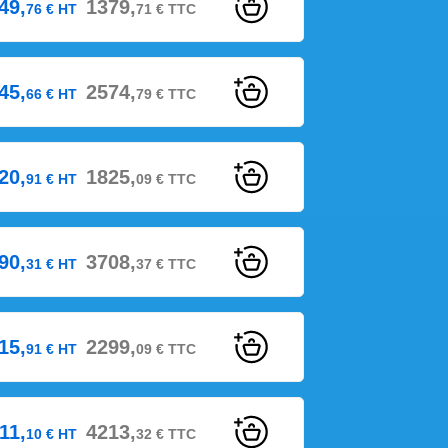
49,
1379,
76
€
HT
71
€
TTC
45,
2574,
66
€
HT
79
€
TTC
20,
1825,
91
€
HT
09
€
TTC
90,
3708,
31
€
HT
37
€
TTC
15,
2299,
91
€
HT
09
€
TTC
11,
4213,
10
€
HT
32
€
TTC