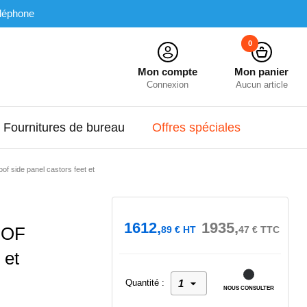
léphone
0
Mon compte
Mon panier
Connexion
Aucun article
Fournitures de bureau
Offres spéciales
 side panel castors feet et
1612,
1935,
OOF
89
€
HT
47
€
TTC
et
Quantité :
NOUS CONSULTER