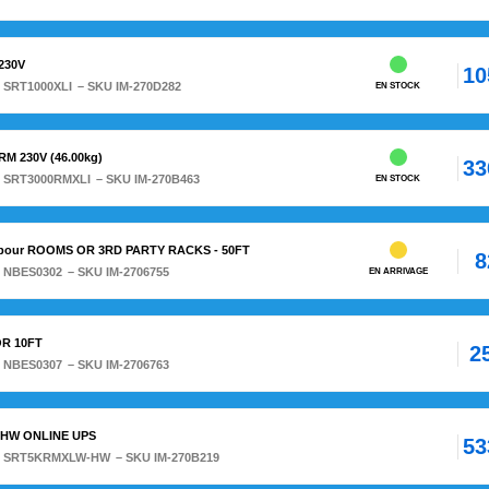
230V
10
:
SRT1000XLI
– SKU IM-270D282
EN STOCK
M 230V (46.00kg)
33
:
SRT3000RMXLI
– SKU IM-270B463
EN STOCK
pour ROOMS OR 3RD PARTY RACKS - 50FT
8
:
NBES0302
– SKU IM-2706755
EN ARRIVAGE
R 10FT
2
:
NBES0307
– SKU IM-2706763
V HW ONLINE UPS
53
:
SRT5KRMXLW-HW
– SKU IM-270B219