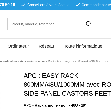
 70 50 16
Conseillers à votre écoute
Commande par té
Ordinateur
Réseau
Toute l'informatique
re ordinateur
>
Accessoire serveur
>
Rack
>
Apc : easy rack 800mm/48u/1000mm avec roof
APC : EASY RACK
800MM/48U/1000MM avec R
SIDE PANEL CASTORS FEET 
APC - Rack armoire - noir - 48U - 19"