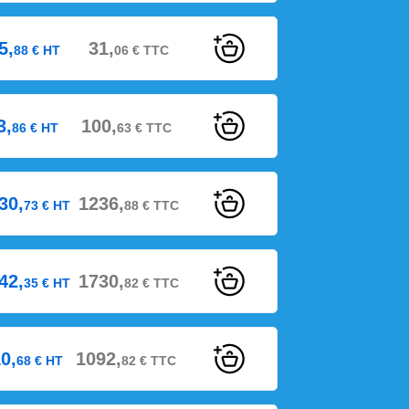
5,
31,
88
€
HT
06
€
TTC
3,
100,
86
€
HT
63
€
TTC
30,
1236,
73
€
HT
88
€
TTC
42,
1730,
35
€
HT
82
€
TTC
0,
1092,
68
€
HT
82
€
TTC