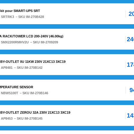
kit pour SMART-UPS SRT
2
:
SRTRK3
– SKU IM-270B428
A RACK/TOWER LCD 200-240V (46.00kg)
24
:
SMX2200RMHV2U
– SKU IM-2709209
BY-OUTLET 0U 11KW 230V 21XC13 3XC19
17
:
AP8481
– SKU IM-270B142
EMPERATURE SENSOR
9
:
NBWS100T
– SKU IM-270B146
BY-OUTLET ZEROU 32A 230V 21XC13 3XC19
14
:
AP8453
– SKU IM-270B145