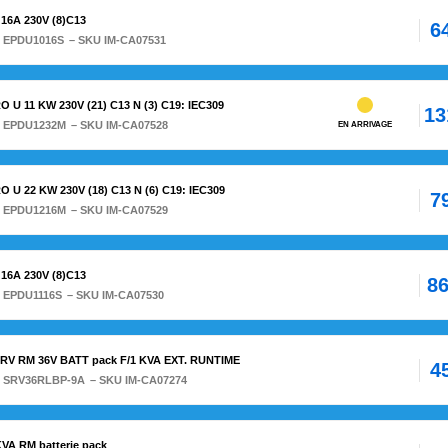
16A 230V (8)C13
6
:
EPDU1016S
– SKU IM-CA07531
U 11 KW 230V (21) C13 N (3) C19: IEC309
13
:
EPDU1232M
– SKU IM-CA07528
EN ARRIVAGE
U 22 KW 230V (18) C13 N (6) C19: IEC309
7
:
EPDU1216M
– SKU IM-CA07529
16A 230V (8)C13
86
:
EPDU1116S
– SKU IM-CA07530
RV RM 36V BATT pack F/1 KVA EXT. RUNTIME
4
:
SRV36RLBP-9A
– SKU IM-CA07274
VA RM batterie pack