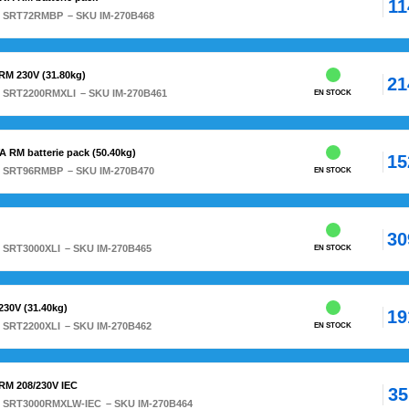
11
:
SRT72RMBP
– SKU IM-270B468
M 230V (31.80kg)
21
:
SRT2200RMXLI
– SKU IM-270B461
EN STOCK
RM batterie pack (50.40kg)
15
:
SRT96RMBP
– SKU IM-270B470
EN STOCK
30
:
SRT3000XLI
– SKU IM-270B465
EN STOCK
30V (31.40kg)
19
:
SRT2200XLI
– SKU IM-270B462
EN STOCK
RM 208/230V IEC
35
:
SRT3000RMXLW-IEC
– SKU IM-270B464