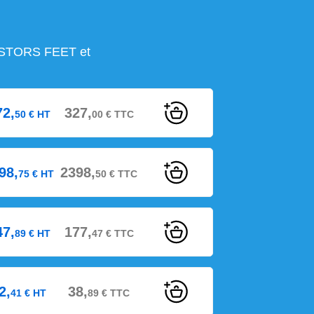
STORS FEET et
72,
327,
50
€
HT
00
€
TTC
98,
2398,
75
€
HT
50
€
TTC
47,
177,
89
€
HT
47
€
TTC
2,
38,
41
€
HT
89
€
TTC