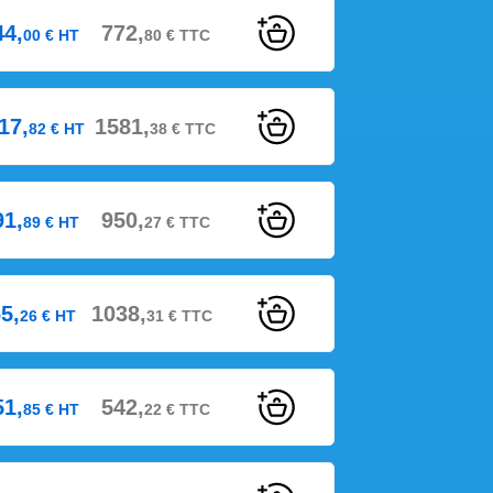
44,
772,
00
€
HT
80
€
TTC
17,
1581,
82
€
HT
38
€
TTC
91,
950,
89
€
HT
27
€
TTC
5,
1038,
26
€
HT
31
€
TTC
51,
542,
85
€
HT
22
€
TTC