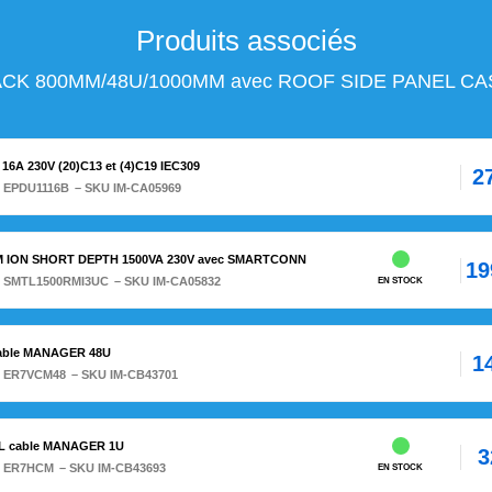
Produits associés
ACK 800MM/48U/1000MM avec ROOF SIDE PANEL CA
6A 230V (20)C13 et (4)C19 IEC309
2
:
EPDU1116B
– SKU IM-CA05969
M ION SHORT DEPTH 1500VA 230V avec SMARTCONN
19
:
SMTL1500RMI3UC
– SKU IM-CA05832
EN STOCK
able MANAGER 48U
1
:
ER7VCM48
– SKU IM-CB43701
L cable MANAGER 1U
3
:
ER7HCM
– SKU IM-CB43693
EN STOCK