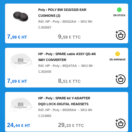
Poly : POLY BW 3315/3325 EAR
CUSHIONS (2)
EN STOCK
Réf. HP - Poly :
85S22AA
– SKU IM-
CJ02567
7,
9,
98
€
HT
58
€
TTC
HP - Poly : SPARE cable ASSY QD.4/6
WAY CONVERTER
EN ARRIVAGE
Réf. HP - Poly :
85Q47AA
– SKU IM-
CJ02430
7,
8,
09
€
HT
51
€
TTC
HP - Poly : SPARE kit Y-ADAPTER
DQD LOCK-DIGITAL HEADSETS
Réf. HP - Poly :
85S09AA
– SKU IM-
CJ13865
24,
29,
44
€
HT
33
€
TTC