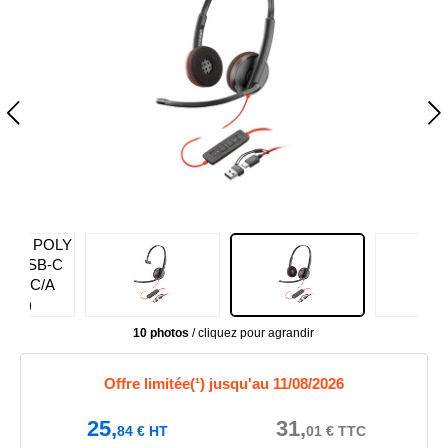
10 photos
/ cliquez pour agrandir
Offre limitée(¹) jusqu'au 11/08/2026
25,
31,
84
€
HT
01
€
TTC