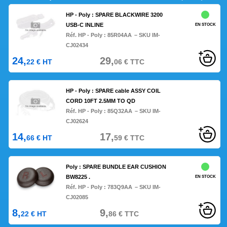
HP - Poly : SPARE BLACKWIRE 3200
USB-C INLINE
EN STOCK
Réf. HP - Poly :
85R04AA
– SKU IM-
CJ02434
24,
29,
22
€
HT
06
€
TTC
HP - Poly : SPARE cable ASSY COIL
CORD 10FT 2.5MM TO QD
Réf. HP - Poly :
85Q32AA
– SKU IM-
CJ02624
14,
17,
66
€
HT
59
€
TTC
Poly : SPARE BUNDLE EAR CUSHION
BW8225 .
EN STOCK
Réf. HP - Poly :
783Q9AA
– SKU IM-
CJ02085
8,
9,
22
€
HT
86
€
TTC