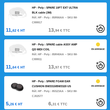
HP - Poly : SPARE 10FT EXT ULTRA
BLK cable (3M)
Réf. HP - Poly :
85R66AA
– SKU IM-
CI99917
11,
13,
62
€
HT
94
€
TTC
HP - Poly : SPARE cable ASSY AMP
QD MIDI COIL
EN ARRIVAGE
Réf. HP - Poly :
85R40AA
– SKU IM-
CI99911
11,
13,
64
€
HT
97
€
TTC
HP - Poly : SPARE FOAM EAR
CUSHION BW3310/BW3320 US
EN ARRIVAGE
Réf. HP - Poly :
85S23AA
– SKU IM-
CJ02577
5,
6,
26
€
HT
31
€
TTC