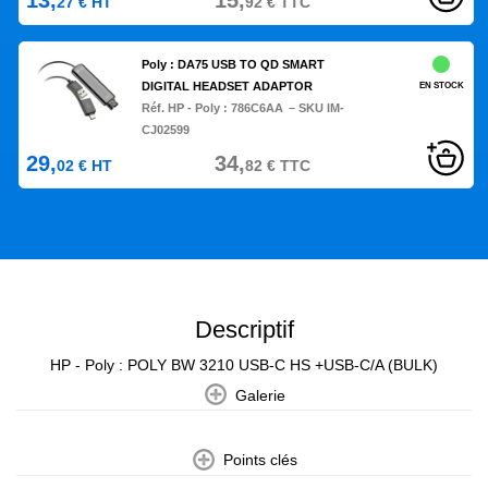
13,
15,
27
€
HT
92
€
TTC
Poly : DA75 USB TO QD SMART
DIGITAL HEADSET ADAPTOR
EN STOCK
Réf. HP - Poly :
786C6AA
– SKU IM-
CJ02599
29,
34,
02
€
HT
82
€
TTC
Descriptif
HP - Poly : POLY BW 3210 USB-C HS +USB-C/A (BULK)
Galerie
Points clés