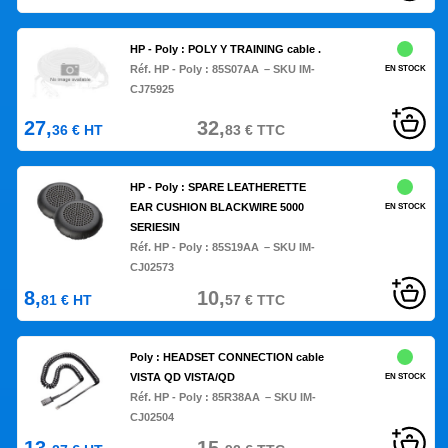
HP - Poly : POLY Y TRAINING cable .
Réf. HP - Poly :
85S07AA
– SKU IM-
EN STOCK
CJ75925
27,
32,
36
€
HT
83
€
TTC
HP - Poly : SPARE LEATHERETTE
EAR CUSHION BLACKWIRE 5000
EN STOCK
SERIESIN
Réf. HP - Poly :
85S19AA
– SKU IM-
CJ02573
8,
10,
81
€
HT
57
€
TTC
Poly : HEADSET CONNECTION cable
VISTA QD VISTA/QD
EN STOCK
Réf. HP - Poly :
85R38AA
– SKU IM-
CJ02504