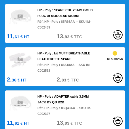
HP - Poly : SPARE CBL 2.5MM GOLD
PLUG et MODULAR 500MM
Réf. HP - Poly :
85R36AA
– SKU IM-
CJ02489
11,
13,
61
€
HT
93
€
TTC
HP - Poly : kit MUFF BREATHABLE
LEATHERETTE SPARE
EN ARRIVAGE
Réf. HP - Poly :
85S18AA
– SKU IM-
CJ02563
2,
2,
36
€
HT
83
€
TTC
HP - Poly : ADAPTER cable 3.5MM
JACK BY QD B2B
Réf. HP - Poly :
85Q43AA
– SKU IM-
CJ02397
11,
13,
61
€
HT
93
€
TTC