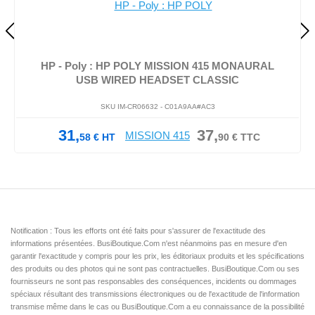
HP - Poly : HP POLY MISSION 415 MONAURAL
USB WIRED HEADSET CLASSIC
SKU IM-CR06632 -
C01A9AA#AC3
31,
37,
58
€
HT
90
€
TTC
Notification : Tous les efforts ont été faits pour s'assurer de l'exactitude des
informations présentées. BusiBoutique.Com n'est néanmoins pas en mesure d'en
garantir l'exactitude y compris pour les prix, les éditoriaux produits et les spécifications
des produits ou des photos qui ne sont pas contractuelles. BusiBoutique.Com ou ses
fournisseurs ne sont pas responsables des conséquences, incidents ou dommages
spéciaux résultant des transmissions électroniques ou de l'exactitude de l'information
transmise même dans le cas ou BusiBoutique.Com a eu connaissance de la possibilité