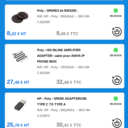
Poly : SPARES kit BW3200 .
Réf. HP - Poly :
85S24AA
– SKU IM-
EN STOCK
CJ02569
8,
9,
22
€
HT
86
€
TTC
Poly : HIS INLINE AMPLIFIER
ADAPTER- cable pour AVAYA IP
EN STOCK
PHONE 96XX
Réf. HP - Poly :
783S3AA
– SKU IM-
CJ02160
27,
32,
40
€
HT
88
€
TTC
HP - Poly : SPARE ADAPTERUSB
TYPE C TO TYPE A
EN STOCK
Réf. HP - Poly :
85Q49AA
– SKU IM-
CJ14973
25,
30,
76
€
HT
91
€
TTC