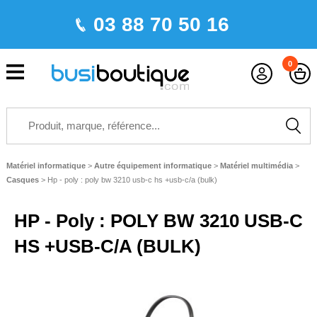
03 88 70 50 16
0
Matériel informatique
>
Autre équipement informatique
>
Matériel multimédia
>
Casques
>
Hp - poly : poly bw 3210 usb-c hs +usb-c/a (bulk)
HP - Poly : POLY BW 3210 USB-C
HS +USB-C/A (BULK)