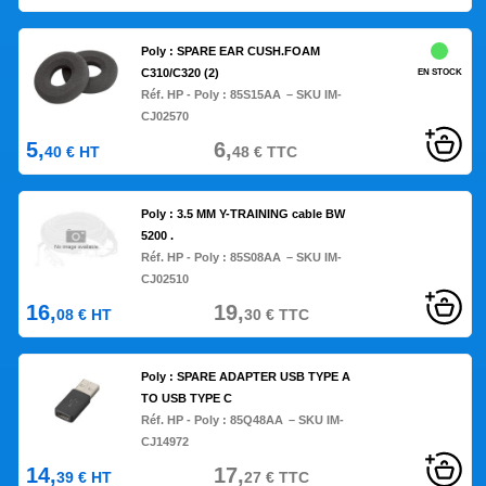
Poly : SPARE EAR CUSH.FOAM
C310/C320 (2)
EN STOCK
Réf. HP - Poly :
85S15AA
– SKU IM-
CJ02570
5,
6,
40
€
HT
48
€
TTC
Poly : 3.5 MM Y-TRAINING cable BW
5200 .
Réf. HP - Poly :
85S08AA
– SKU IM-
CJ02510
16,
19,
08
€
HT
30
€
TTC
Poly : SPARE ADAPTER USB TYPE A
TO USB TYPE C
Réf. HP - Poly :
85Q48AA
– SKU IM-
CJ14972
14,
17,
39
€
HT
27
€
TTC