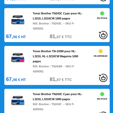
Toner Brother TN243C Cyan pour HL-
L3210, L3210CW 1000 pages
EN STOCK
Réf. Brother :
TN243C
– SKU F-
4209351
67,
81,
56
€
HT
07
€
TTC
Toner Brother TN-243M pour HL-
L3210, HL-L3210CW Magenta 1000
EN ARRIVAGE
pages
Réf. Brother :
TN243M
– SKU F-
4209352
67,
81,
56
€
HT
07
€
TTC
Toner Brother TN243C Cyan pour HL-
L3210, L3210CW 1000 pages
EN STOCK
Réf. Brother :
TN243C
– SKU F-
4209351