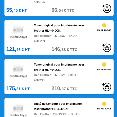
4209105
55,
66,
45
€
HT
54
€
TTC
Toner originel pour imprimante laser
brother HL-4040CN,
EN ARRIVAGE
Réf. Brother :
TN-135C
– SKU F-
4209239
121,
146,
98
€
HT
38
€
TTC
Toner original pour imprimante laser
brother HL-4040CN,
EN ARRIVAGE
Réf. Brother :
TN-135Y
– SKU F-
4209241
175,
210,
31
€
HT
37
€
TTC
Unité de tambour pour imprimante
laser brother HL-4040CN
EN ARRIVAGE
Réf. Brother :
DR-130CL
– SKU F-