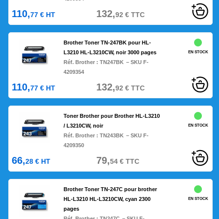
110,
132,
77
€
HT
92
€
TTC
Brother Toner TN-247BK pour HL-
L3210 HL-L3210CW, noir 3000 pages
EN STOCK
Réf. Brother :
TN247BK
– SKU F-
4209354
110,
132,
77
€
HT
92
€
TTC
Toner Brother pour Brother HL-L3210
/ L3210CW, noir
EN STOCK
Réf. Brother :
TN243BK
– SKU F-
4209350
66,
79,
28
€
HT
54
€
TTC
Brother Toner TN-247C pour brother
HL-L3210 HL-L3210CW, cyan 2300
EN STOCK
pages
Réf. Brother :
TN247C
– SKU F-