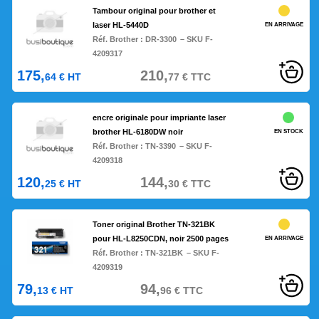
Tambour original pour brother et
laser HL-5440D
EN ARRIVAGE
Réf. Brother :
DR-3300
– SKU F-
4209317
175,
210,
64
€
HT
77
€
TTC
encre originale pour impriante laser
brother HL-6180DW noir
EN STOCK
Réf. Brother :
TN-3390
– SKU F-
4209318
120,
144,
25
€
HT
30
€
TTC
Toner original Brother TN-321BK
pour HL-L8250CDN, noir 2500 pages
EN ARRIVAGE
Réf. Brother :
TN-321BK
– SKU F-
4209319
79,
94,
13
€
HT
96
€
TTC