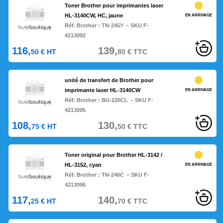
Toner Brother pour imprimantes laser
HL-3140CW, HC, jaune
EN ARRIVAGE
Réf. Brother :
TN-245Y
– SKU F-
4213092
116,
139,
50
€
HT
80
€
TTC
unité de transfert de Brother pour
imprimante laser HL-3140CW
EN ARRIVAGE
Réf. Brother :
BU-220CL
– SKU F-
4213095
108,
130,
75
€
HT
50
€
TTC
Toner original pour Brother HL-3142 /
HL-3152, cyan
EN ARRIVAGE
Réf. Brother :
TN-246C
– SKU F-
4213096
117,
140,
25
€
HT
70
€
TTC