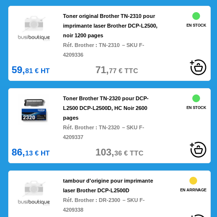
Toner original Brother TN-2310 pour
imprimante laser Brother DCP-L2500,
EN STOCK
noir 1200 pages
Réf. Brother :
TN-2310
– SKU F-
4209336
59,
71,
81
€
HT
77
€
TTC
Toner Brother TN-2320 pour DCP-
L2500 DCP-L2500D, HC Noir 2600
EN STOCK
pages
Réf. Brother :
TN-2320
– SKU F-
4209337
86,
103,
13
€
HT
36
€
TTC
tambour d'origine pour imprimante
laser Brother DCP-L2500D
EN ARRIVAGE
Réf. Brother :
DR-2300
– SKU F-
4209338