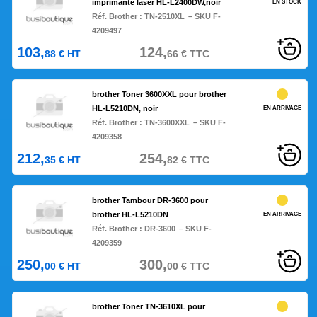
imprimante laser HL-L2400DW,noir
EN STOCK
Réf. Brother :
TN-2510XL
– SKU F-
4209497
103,
124,
88
€
HT
66
€
TTC
brother Toner 3600XXL pour brother
HL-L5210DN, noir
EN ARRIVAGE
Réf. Brother :
TN-3600XXL
– SKU F-
4209358
212,
254,
35
€
HT
82
€
TTC
brother Tambour DR-3600 pour
brother HL-L5210DN
EN ARRIVAGE
Réf. Brother :
DR-3600
– SKU F-
4209359
250,
300,
00
€
HT
00
€
TTC
brother Toner TN-3610XL pour