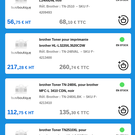
L2400DW, noir
EN STOCK
Réf. Brother :
TN-2510
– SKU F-
4209493
56,
68,
75
€
HT
10
€
TTC
brother Toner pour imprimante
brother HL-L3220/L3520CDW
EN STOCK
Réf. Brother :
TN-248VAL
– SKU F-
4213400
217,
260,
28
€
HT
74
€
TTC
brother Toner TN-248XL pour brother
MFC-L 3410 CDN, noir
EN STOCK
Réf. Brother :
TN-248XLBK
– SKU F-
4213410
112,
135,
75
€
HT
30
€
TTC
brother Toner TN2510XL pour