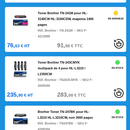
Toner Brother TN-241M pour HL-
3140CW HL-3150CDW, magenta 1400
EN ARRIVAGE
pages
Réf. Brother :
TN-241M
– SKU F-
4213099
76,
91,
63
€
HT
96
€
TTC
Toner Brother TN-243CMYK
multipack de 4 pour HL-L3210 /
EN STOCK
L2350CW
Réf. Brother :
TN243CMYK
– SKU F-
4209349
235,
283,
90
€
HT
08
€
TTC
Brother Toner TN-247BK pour HL-
L3210 HL-L3210CW, noir 3000 pages
EN STOCK
Réf. Brother :
TN247BK
– SKU F-
4209354