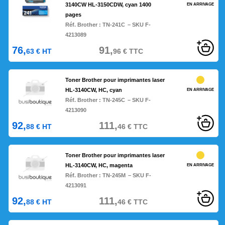
3140CW HL-3150CDW, cyan 1400
EN ARRIVAGE
pages
Réf. Brother :
TN-241C
– SKU F-
4213089
76,
91,
63
€
HT
96
€
TTC
Toner Brother pour imprimantes laser
HL-3140CW, HC, cyan
EN ARRIVAGE
Réf. Brother :
TN-245C
– SKU F-
4213090
92,
111,
88
€
HT
46
€
TTC
Toner Brother pour imprimantes laser
HL-3140CW, HC, magenta
EN ARRIVAGE
Réf. Brother :
TN-245M
– SKU F-
4213091
92,
111,
88
€
HT
46
€
TTC