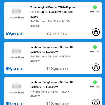
Toner original Brother TN-2410 pour
HL-L2310D HL-L2350DW, noir 1200
EN STOCK
pages
Réf. Brother :
TN-2410
– SKU F-
4209348
59,
71,
94
€
HT
93
€
TTC
tambour d'origine pour Brother HL-
L2310D / HL-L2350DW
EN STOCK
Réf. Brother :
DR-2400
– SKU F-
4209275
99,
118,
13
€
HT
96
€
TTC
tambour d'origine pour Brother HL-
L2310D / HL-L2350DW
EN STOCK
Réf. Brother :
DR-2400
– SKU F-
4209275
99,
118,
13
€
HT
96
€
TTC