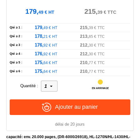
179,
215,
49
€
HT
39
€
TTC
179,
215,
Qté ≥ 1 :
49
€
HT
39
€
TTC
178,
213,
Qté ≥ 2 :
21
€
HT
85
€
TTC
176,
212,
Qté ≥ 3 :
92
€
HT
30
€
TTC
176,
212,
Qté ≥ 4 :
92
€
HT
30
€
TTC
175,
210,
Qté ≥ 5 :
64
€
HT
77
€
TTC
175,
210,
Qté ≥ 6 :
64
€
HT
77
€
TTC
Quantité :
EN ARRIVAGE
Ajouter au panier
délai de 20 jours
capacité: env. 20.000 pages, (DR-6000/26918), HL-1270N/HL-1430/HL-