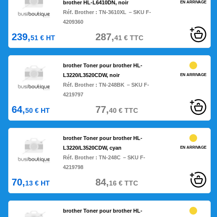
brother HL-L6410DN, noir
EN ARRIVAGE
Réf. Brother :
TN-3610XL
– SKU F-
4209360
239,
287,
51
€
HT
41
€
TTC
brother Toner pour brother HL-
L3220/L3520CDW, noir
EN ARRIVAGE
Réf. Brother :
TN-248BK
– SKU F-
4219797
64,
77,
50
€
HT
40
€
TTC
brother Toner pour brother HL-
L3220/L3520CDW, cyan
EN ARRIVAGE
Réf. Brother :
TN-248C
– SKU F-
4219798
70,
84,
13
€
HT
16
€
TTC
brother Toner pour brother HL-