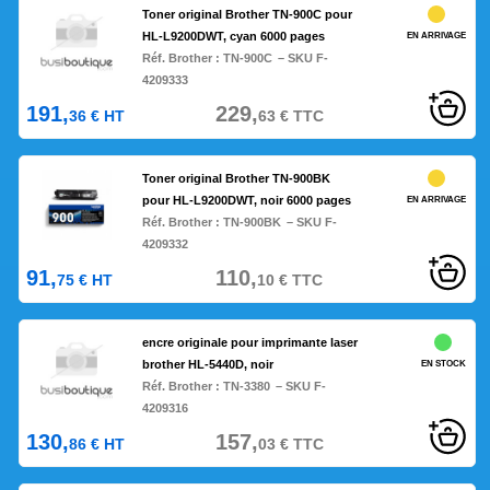
Toner original Brother TN-900C pour
HL-L9200DWT, cyan 6000 pages
EN ARRIVAGE
Réf. Brother :
TN-900C
– SKU F-
4209333
191,
229,
36
€
HT
63
€
TTC
Toner original Brother TN-900BK
pour HL-L9200DWT, noir 6000 pages
EN ARRIVAGE
Réf. Brother :
TN-900BK
– SKU F-
4209332
91,
110,
75
€
HT
10
€
TTC
encre originale pour imprimante laser
brother HL-5440D, noir
EN STOCK
Réf. Brother :
TN-3380
– SKU F-
4209316
130,
157,
86
€
HT
03
€
TTC