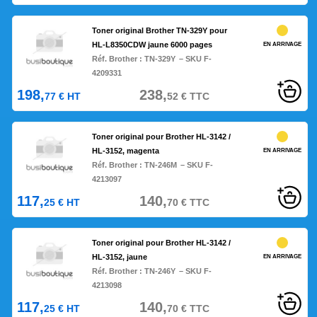
Toner original Brother TN-329Y pour
HL-L8350CDW jaune 6000 pages
EN ARRIVAGE
Réf. Brother :
TN-329Y
– SKU F-
4209331
198,
238,
77
€
HT
52
€
TTC
Toner original pour Brother HL-3142 /
HL-3152, magenta
EN ARRIVAGE
Réf. Brother :
TN-246M
– SKU F-
4213097
117,
140,
25
€
HT
70
€
TTC
Toner original pour Brother HL-3142 /
HL-3152, jaune
EN ARRIVAGE
Réf. Brother :
TN-246Y
– SKU F-
4213098
117,
140,
25
€
HT
70
€
TTC