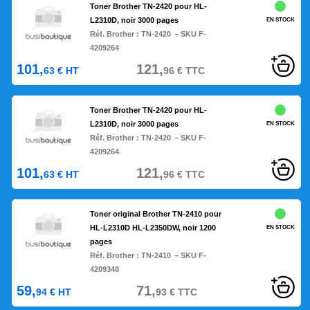
Toner Brother TN-2420 pour HL-
L2310D, noir 3000 pages
EN STOCK
Réf. Brother :
TN-2420
– SKU F-
4209264
101,
121,
63
€
HT
96
€
TTC
Toner Brother TN-2420 pour HL-
L2310D, noir 3000 pages
EN STOCK
Réf. Brother :
TN-2420
– SKU F-
4209264
101,
121,
63
€
HT
96
€
TTC
Toner original Brother TN-2410 pour
HL-L2310D HL-L2350DW, noir 1200
EN STOCK
pages
Réf. Brother :
TN-2410
– SKU F-
4209348
59,
71,
94
€
HT
93
€
TTC