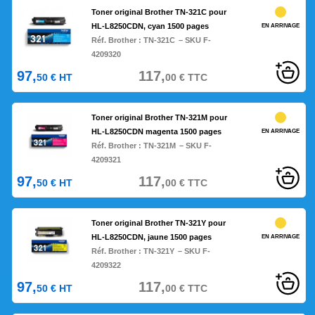
Toner original Brother TN-321C pour
HL-L8250CDN, cyan 1500 pages
EN ARRIVAGE
Réf. Brother :
TN-321C
– SKU F-
4209320
97,
117,
50
€
HT
00
€
TTC
Toner original Brother TN-321M pour
HL-L8250CDN magenta 1500 pages
EN ARRIVAGE
Réf. Brother :
TN-321M
– SKU F-
4209321
97,
117,
50
€
HT
00
€
TTC
Toner original Brother TN-321Y pour
HL-L8250CDN, jaune 1500 pages
EN ARRIVAGE
Réf. Brother :
TN-321Y
– SKU F-
4209322
97,
117,
50
€
HT
00
€
TTC