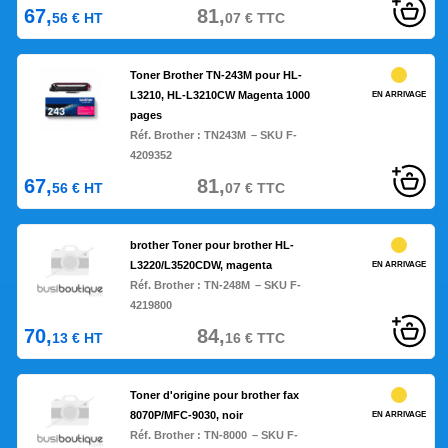
67,
81,
56
€
HT
07
€
TTC
Toner Brother TN-243M pour HL-
L3210, HL-L3210CW Magenta 1000
EN ARRIVAGE
pages
Réf. Brother :
TN243M
– SKU F-
4209352
67,
81,
56
€
HT
07
€
TTC
brother Toner pour brother HL-
L3220/L3520CDW, magenta
EN ARRIVAGE
Réf. Brother :
TN-248M
– SKU F-
4219800
70,
84,
13
€
HT
16
€
TTC
Toner d'origine pour brother fax
8070P/MFC-9030, noir
EN ARRIVAGE
Réf. Brother :
TN-8000
– SKU F-