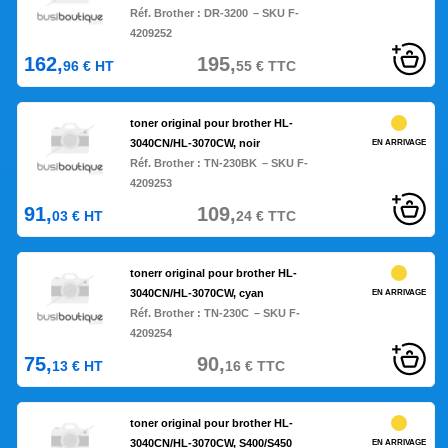
Réf. Brother :
DR-3200
– SKU F-
4209252
162,
195,
96
€
HT
55
€
TTC
toner original pour brother HL-
3040CN/HL-3070CW, noir
EN ARRIVAGE
Réf. Brother :
TN-230BK
– SKU F-
4209253
91,
109,
03
€
HT
24
€
TTC
tonerr original pour brother HL-
3040CN/HL-3070CW, cyan
EN ARRIVAGE
Réf. Brother :
TN-230C
– SKU F-
4209254
75,
90,
13
€
HT
16
€
TTC
toner original pour brother HL-
3040CN/HL-3070CW, S400/S450
EN ARRIVAGE