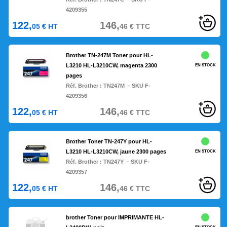
4209355
122,
146,
05
€
HT
46
€
TTC
Brother TN-247M Toner pour HL-
L3210 HL-L3210CW, magenta 2300
EN STOCK
pages
Réf. Brother :
TN247M
– SKU F-
4209356
122,
146,
05
€
HT
46
€
TTC
Brother Toner TN-247Y pour HL-
L3210 HL-L3210CW, jaune 2300 pages
EN STOCK
Réf. Brother :
TN247Y
– SKU F-
4209357
122,
146,
05
€
HT
46
€
TTC
brother Toner pour IMPRIMANTE HL-