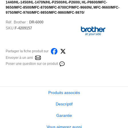
1440/HL-1450/HL-1470N/HL-P2500/HL-P2600/, HL-P8600/MFC-
9650/MFC-8500/MFC-8700/MFC-8700CP/MFC-9660N/, MFC-9660/MFC-
9750/MFC-9760/MFC-9850/MFC-9860/MFC-9870/
Réf.
Brother
:
DR-6000
SKU
F-4209157
Partager la fiche produit sur
Envoyer à un ami
Poser une question sur ce produit
Produits associés
Descriptif
Garantie
Vous aimerez aussi