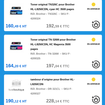
Toner original TN326C pour Brother
HL-L8250CDN, cyan HC 3500 pages
EN ARRIVAGE
Réf. Brother :
TN326C
– SKU F-
4209324
160,
192,
49
€
HT
59
€
TTC
Toner original TN-326M pour Brother
HL-L8250CDN, HC Magenta 3500
EN ARRIVAGE
pages
Réf. Brother :
TN-326M
– SKU F-
4209325
164,
197,
20
€
HT
04
€
TTC
tambour d'origine pour Brother HL-
L8250CDN
EN ARRIVAGE
Réf. Brother :
DR-321CL
– SKU F-
4209327
190,
228,
12
€
HT
14
€
TTC