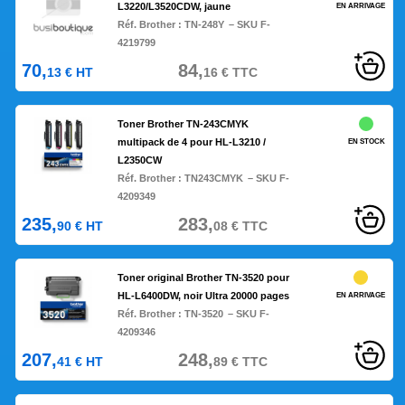
L3220/L3520CDW, jaune
EN ARRIVAGE
Réf. Brother :
TN-248Y
– SKU F-
4219799
70,
84,
13
€
HT
16
€
TTC
Toner Brother TN-243CMYK
multipack de 4 pour HL-L3210 /
EN STOCK
L2350CW
Réf. Brother :
TN243CMYK
– SKU F-
4209349
235,
283,
90
€
HT
08
€
TTC
Toner original Brother TN-3520 pour
HL-L6400DW, noir Ultra 20000 pages
EN ARRIVAGE
Réf. Brother :
TN-3520
– SKU F-
4209346
207,
248,
41
€
HT
89
€
TTC