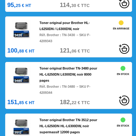
95,
114,
25
€
HT
30
€
TTC
Toner original pour Brother HL-
L6250DN / L6300DW, noir
EN ARRIVAGE
Réf. Brother :
TN-3430
– SKU F-
4209343
100,
121,
88
€
HT
06
€
TTC
Toner original Brother TN-3480 pour
HL-L6250DN L6300DW, noir 8000
EN STOCK
pages
Réf. Brother :
TN-3480
– SKU F-
4209344
151,
182,
85
€
HT
22
€
TTC
Toner original Brother TN-3512 pour
HL-L6250DN HL-L6300DW, noir
EN STOCK
supermassif 12000 pages