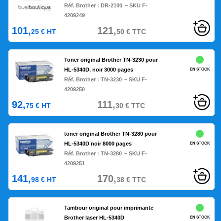
Réf. Brother :
DR-2100
– SKU F-
4209249
101,
121,
25
€
HT
50
€
TTC
Toner original Brother TN-3230 pour
HL-5340D, noir 3000 pages
EN STOCK
Réf. Brother :
TN-3230
– SKU F-
4209250
92,
111,
75
€
HT
30
€
TTC
toner original Brother TN-3280 pour
HL-5340D noir 8000 pages
EN STOCK
Réf. Brother :
TN-3280
– SKU F-
4209251
141,
170,
98
€
HT
38
€
TTC
Tambour original pour imprimante
Brother laser HL-5340D
EN STOCK