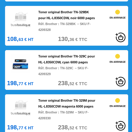
Toner original Brother TN-329BK
pour HL-L8350CDW, noir 6000 pages
EN ARRIVAGE
Réf. Brother :
TN-329BK
– SKU F-
4209328
108,
130,
63
€
HT
36
€
TTC
Toner original Brother TN-329C pour
HL-L8350CDW, cyan 6000 pages
EN ARRIVAGE
Réf. Brother :
TN-329C
– SKU F-
4209329
198,
238,
77
€
HT
52
€
TTC
Toner original Brother TN-329M pour
HL-L8350CDW magenta 6000 pages
EN ARRIVAGE
Réf. Brother :
TN-329M
– SKU F-
4209330
198,
238,
77
€
HT
52
€
TTC