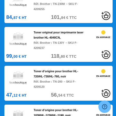
Réf. Brother :
TN-230M
– SKU F-
4209255
84,
101,
87
€
HT
84
€
TTC
Toner original pour imprimante laser
brother HL-4040CN,
EN ARRIVAGE
Réf. Brother :
TN-130Y
– SKU F-
4209237
99,
118,
00
€
HT
80
€
TTC
Toner d'origine pour brother HL-
720/HL-730/HL-760, noir
EN ARRIVAGE
Réf. Brother :
TN-200
– SKU F-
4209120
47,
56,
12
€
HT
54
€
TTC
Toner d'origine pour brother HL-
1030/HL-1230/HL-1240, noir
EN ARRIVAGE