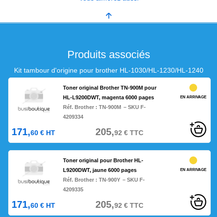
Produits associés
Kit tambour d'origine pour brother HL-1030/HL-1230/HL-1240
Toner original Brother TN-900M pour
HL-L9200DWT, magenta 6000 pages
EN ARRIVAGE
Réf. Brother :
TN-900M
– SKU F-
4209334
171,
205,
60
€
HT
92
€
TTC
Toner original pour Brother HL-
L9200DWT, jaune 6000 pages
EN ARRIVAGE
Réf. Brother :
TN-900Y
– SKU F-
4209335
171,
205,
60
€
HT
92
€
TTC