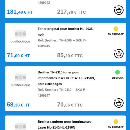
4209242
181,
217,
48
€
HT
78
€
TTC
Toner original pour brother HL-2035,
noir
EN ARRIVAGE
Réf. Brother :
TN-2005
– SKU F-
4209245
71,
85,
00
€
HT
20
€
TTC
Brother TN-2110 toner pour
imprimantes laser HL-2140 HL-2150N,
EN STOCK
noir 1500 pages
Réf. Brother :
TN-2110
– SKU F-
4209247
58,
70,
38
€
HT
06
€
TTC
Brother tambour pour imprimantes
Laser HL-2140/HL-2150N
EN ARRIVAGE