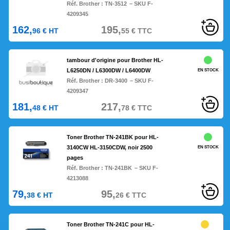
Réf. Brother :
TN-3512
– SKU F-
4209345
162,
195,
96
€
HT
55
€
TTC
tambour d'origine pour Brother HL-
L6250DN / L6300DW / L6400DW
EN STOCK
Réf. Brother :
DR-3400
– SKU F-
4209347
181,
217,
48
€
HT
78
€
TTC
Toner Brother TN-241BK pour HL-
3140CW HL-3150CDW, noir 2500
EN STOCK
pages
Réf. Brother :
TN-241BK
– SKU F-
4213088
79,
95,
38
€
HT
26
€
TTC
Toner Brother TN-241C pour HL-