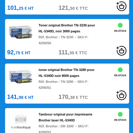
101,
121,
25
€
HT
50
€
TTC
Toner original Brother TN-3230 pour
HL-5340D, noir 3000 pages
EN STOCK
Réf. Brother :
TN-3230
– SKU F-
4209250
92,
111,
75
€
HT
30
€
TTC
toner original Brother TN-3280 pour
HL-5340D noir 8000 pages
EN STOCK
Réf. Brother :
TN-3280
– SKU F-
4209251
141,
170,
98
€
HT
38
€
TTC
Tambour original pour imprimante
Brother laser HL-5340D
EN STOCK
Réf. Brother :
DR-3200
– SKU F-
4209252