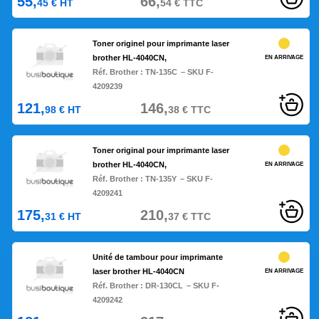
55,
66,
45
€
HT
54
€
TTC
Toner originel pour imprimante laser
brother HL-4040CN,
EN ARRIVAGE
Réf. Brother :
TN-135C
– SKU F-
4209239
121,
146,
98
€
HT
38
€
TTC
Toner original pour imprimante laser
brother HL-4040CN,
EN ARRIVAGE
Réf. Brother :
TN-135Y
– SKU F-
4209241
175,
210,
31
€
HT
37
€
TTC
Unité de tambour pour imprimante
laser brother HL-4040CN
EN ARRIVAGE
Réf. Brother :
DR-130CL
– SKU F-
4209242