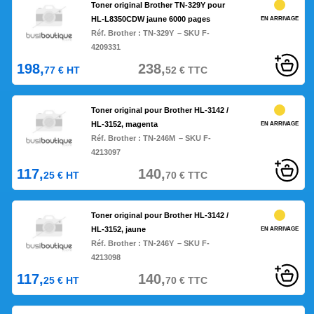
Toner original Brother TN-329Y pour
HL-L8350CDW jaune 6000 pages
EN ARRIVAGE
Réf. Brother :
TN-329Y
– SKU F-
4209331
198,
238,
77
€
HT
52
€
TTC
Toner original pour Brother HL-3142 /
HL-3152, magenta
EN ARRIVAGE
Réf. Brother :
TN-246M
– SKU F-
4213097
117,
140,
25
€
HT
70
€
TTC
Toner original pour Brother HL-3142 /
HL-3152, jaune
EN ARRIVAGE
Réf. Brother :
TN-246Y
– SKU F-
4213098
117,
140,
25
€
HT
70
€
TTC