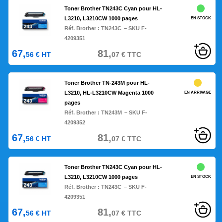
Toner Brother TN243C Cyan pour HL-
L3210, L3210CW 1000 pages
EN STOCK
Réf. Brother :
TN243C
– SKU F-
4209351
67,
81,
56
€
HT
07
€
TTC
Toner Brother TN-243M pour HL-
L3210, HL-L3210CW Magenta 1000
EN ARRIVAGE
pages
Réf. Brother :
TN243M
– SKU F-
4209352
67,
81,
56
€
HT
07
€
TTC
Toner Brother TN243C Cyan pour HL-
L3210, L3210CW 1000 pages
EN STOCK
Réf. Brother :
TN243C
– SKU F-
4209351
67,
81,
56
€
HT
07
€
TTC