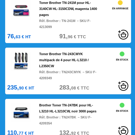
Toner Brother TN-241M pour HL-
3140CW HL-3150CDW, magenta 1400
EN ARRIVAGE
pages
Réf. Brother :
TN-241M
– SKU F-
4213099
76,
91,
63
€
HT
96
€
TTC
Toner Brother TN-243CMYK
multipack de 4 pour HL-L3210 /
EN STOCK
L2350CW
Réf. Brother :
TN243CMYK
– SKU F-
4209349
235,
283,
90
€
HT
08
€
TTC
Brother Toner TN-247BK pour HL-
L3210 HL-L3210CW, noir 3000 pages
EN STOCK
Réf. Brother :
TN247BK
– SKU F-
4209354
110,
132,
77
€
HT
92
€
TTC