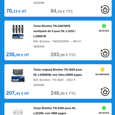
4219799
70,
84,
13
€
HT
16
€
TTC
Toner Brother TN-243CMYK
multipack de 4 pour HL-L3210 /
EN STOCK
L2350CW
Réf. Brother :
TN243CMYK
– SKU F-
4209349
235,
283,
90
€
HT
08
€
TTC
Toner original Brother TN-3520 pour
HL-L6400DW, noir Ultra 20000 pages
EN ARRIVAGE
Réf. Brother :
TN-3520
– SKU F-
4209346
207,
248,
41
€
HT
89
€
TTC
Toner Brother TN-2420 pour HL-
L2310D, noir 3000 pages
EN STOCK