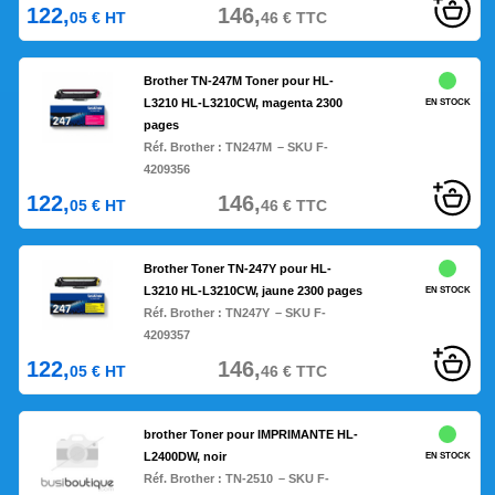
122,
146,
05
€
HT
46
€
TTC
Brother TN-247M Toner pour HL-
L3210 HL-L3210CW, magenta 2300
EN STOCK
pages
Réf. Brother :
TN247M
– SKU F-
4209356
122,
146,
05
€
HT
46
€
TTC
Brother Toner TN-247Y pour HL-
L3210 HL-L3210CW, jaune 2300 pages
EN STOCK
Réf. Brother :
TN247Y
– SKU F-
4209357
122,
146,
05
€
HT
46
€
TTC
brother Toner pour IMPRIMANTE HL-
L2400DW, noir
EN STOCK
Réf. Brother :
TN-2510
– SKU F-