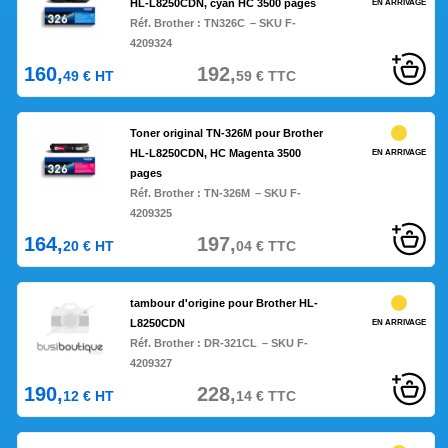
HL-L8250CDN, cyan HC 3500 pages
EN ARRIVAGE
Réf. Brother :
TN326C
– SKU F-
4209324
160,
192,
49
€
HT
59
€
TTC
Toner original TN-326M pour Brother
HL-L8250CDN, HC Magenta 3500
EN ARRIVAGE
pages
Réf. Brother :
TN-326M
– SKU F-
4209325
164,
197,
20
€
HT
04
€
TTC
tambour d'origine pour Brother HL-
L8250CDN
EN ARRIVAGE
Réf. Brother :
DR-321CL
– SKU F-
4209327
190,
228,
12
€
HT
14
€
TTC