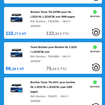
Brother Toner TN-247BK pour HL-
L3210 HL-L3210CW, noir 3000 pages
EN STOCK
Réf. Brother :
TN247BK
– SKU F-
4209354
110,
132,
77
€
HT
92
€
TTC
Toner Brother pour Brother HL-L3210
/ L3210CW, noir
EN STOCK
Réf. Brother :
TN243BK
– SKU F-
4209350
66,
79,
28
€
HT
54
€
TTC
Brother Toner TN-247C pour brother
HL-L3210 HL-L3210CW, cyan 2300
EN STOCK
pages
Réf. Brother :
TN247C
– SKU F-
4209355