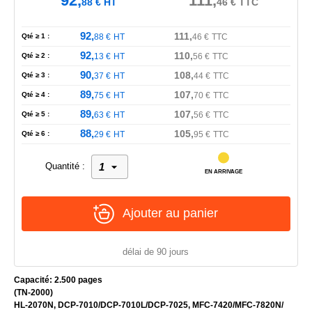
92,
111,
88
€
HT
46
€
TTC
92,
111,
Qté ≥ 1 :
88
€
HT
46
€
TTC
92,
110,
Qté ≥ 2 :
13
€
HT
56
€
TTC
90,
108,
Qté ≥ 3 :
37
€
HT
44
€
TTC
89,
107,
Qté ≥ 4 :
75
€
HT
70
€
TTC
89,
107,
Qté ≥ 5 :
63
€
HT
56
€
TTC
88,
105,
Qté ≥ 6 :
29
€
HT
95
€
TTC
Quantité :
EN ARRIVAGE
Ajouter au panier
délai de 90 jours
Capacité: 2.500 pages
(TN-2000)
HL-2070N, DCP-7010/DCP-7010L/DCP-7025, MFC-7420/MFC-7820N/