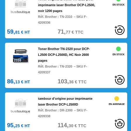
imprimante laser Brother DCP-L2500,
EN STOCK
noir 1200 pages
Réf. Brother :
TN-2310
– SKU F-
4209336
59,
71,
81
€
HT
77
€
TTC
Toner Brother TN-2320 pour DCP-
L2500 DCP-L2500D, HC Noir 2600
EN STOCK
pages
Réf. Brother :
TN-2320
– SKU F-
4209337
86,
103,
13
€
HT
36
€
TTC
tambour d'origine pour imprimante
laser Brother DCP-L2500D
EN ARRIVAGE
Réf. Brother :
DR-2300
– SKU F-
4209338
95,
114,
25
€
HT
30
€
TTC