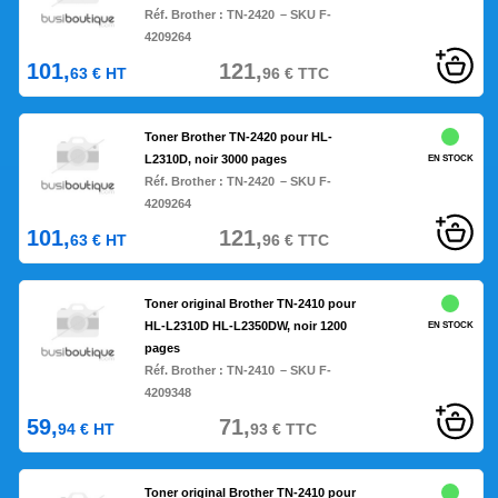
Réf. Brother :
TN-2420
– SKU F-
4209264
101,
121,
63
€
HT
96
€
TTC
Toner Brother TN-2420 pour HL-
L2310D, noir 3000 pages
EN STOCK
Réf. Brother :
TN-2420
– SKU F-
4209264
101,
121,
63
€
HT
96
€
TTC
Toner original Brother TN-2410 pour
HL-L2310D HL-L2350DW, noir 1200
EN STOCK
pages
Réf. Brother :
TN-2410
– SKU F-
4209348
59,
71,
94
€
HT
93
€
TTC
Toner original Brother TN-2410 pour