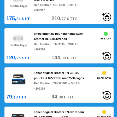
Réf. Brother :
DR-3300
– SKU F-
4209317
175,
210,
64
€
HT
77
€
TTC
encre originale pour impriante laser
brother HL-6180DW noir
EN STOCK
Réf. Brother :
TN-3390
– SKU F-
4209318
120,
144,
25
€
HT
30
€
TTC
Toner original Brother TN-321BK
pour HL-L8250CDN, noir 2500 pages
EN ARRIVAGE
Réf. Brother :
TN-321BK
– SKU F-
4209319
79,
94,
13
€
HT
96
€
TTC
Toner original Brother TN-321C pour