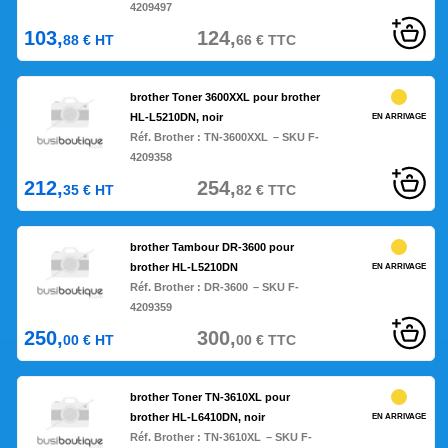
4209497
103,
124,
88
€
HT
66
€
TTC
brother Toner 3600XXL pour brother
HL-L5210DN, noir
EN ARRIVAGE
Réf. Brother :
TN-3600XXL
– SKU F-
4209358
212,
254,
35
€
HT
82
€
TTC
brother Tambour DR-3600 pour
brother HL-L5210DN
EN ARRIVAGE
Réf. Brother :
DR-3600
– SKU F-
4209359
250,
300,
00
€
HT
00
€
TTC
brother Toner TN-3610XL pour
brother HL-L6410DN, noir
EN ARRIVAGE
Réf. Brother :
TN-3610XL
– SKU F-