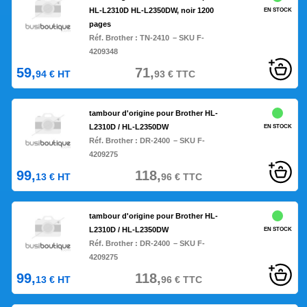
HL-L2310D HL-L2350DW, noir 1200
EN STOCK
pages
Réf. Brother :
TN-2410
– SKU F-
4209348
59,
71,
94
€
HT
93
€
TTC
tambour d'origine pour Brother HL-
L2310D / HL-L2350DW
EN STOCK
Réf. Brother :
DR-2400
– SKU F-
4209275
99,
118,
13
€
HT
96
€
TTC
tambour d'origine pour Brother HL-
L2310D / HL-L2350DW
EN STOCK
Réf. Brother :
DR-2400
– SKU F-
4209275
99,
118,
13
€
HT
96
€
TTC