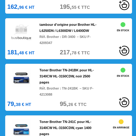
162,
195,
96
€
HT
55
€
TTC
tambour d'origine pour Brother HL-
L6250DN / L6300DW / L6400DW
EN STOCK
Réf. Brother :
DR-3400
– SKU F-
4209347
181,
217,
48
€
HT
78
€
TTC
Toner Brother TN-241BK pour HL-
3140CW HL-3150CDW, noir 2500
EN STOCK
pages
Réf. Brother :
TN-241BK
– SKU F-
4213088
79,
95,
38
€
HT
26
€
TTC
Toner Brother TN-241C pour HL-
3140CW HL-3150CDW, cyan 1400
EN ARRIVAGE
pages