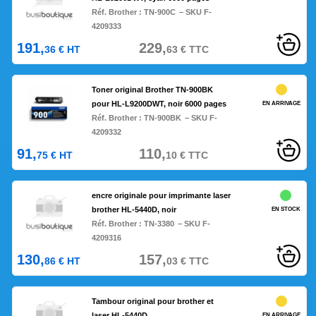
Réf. Brother :
TN-900C
– SKU F-
4209333
191,
229,
36
€
HT
63
€
TTC
Toner original Brother TN-900BK
pour HL-L9200DWT, noir 6000 pages
EN ARRIVAGE
Réf. Brother :
TN-900BK
– SKU F-
4209332
91,
110,
75
€
HT
10
€
TTC
encre originale pour imprimante laser
brother HL-5440D, noir
EN STOCK
Réf. Brother :
TN-3380
– SKU F-
4209316
130,
157,
86
€
HT
03
€
TTC
Tambour original pour brother et
laser HL-5440D
EN ARRIVAGE