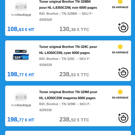
Toner original Brother TN-329BK
pour HL-L8350CDW, noir 6000 pages
EN ARRIVAGE
Réf. Brother :
TN-329BK
– SKU F-
4209328
108,
130,
63
€
HT
36
€
TTC
Toner original Brother TN-329C pour
HL-L8350CDW, cyan 6000 pages
EN ARRIVAGE
Réf. Brother :
TN-329C
– SKU F-
4209329
198,
238,
77
€
HT
52
€
TTC
Toner original Brother TN-329M pour
HL-L8350CDW magenta 6000 pages
EN ARRIVAGE
Réf. Brother :
TN-329M
– SKU F-
4209330
198,
238,
77
€
HT
52
€
TTC