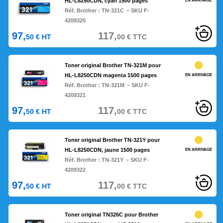
HL-L8250CDN, cyan 1500 pages
EN ARRIVAGE
Réf. Brother :
TN-321C
– SKU F-
4209320
97,
117,
50
€
HT
00
€
TTC
Toner original Brother TN-321M pour
HL-L8250CDN magenta 1500 pages
EN ARRIVAGE
Réf. Brother :
TN-321M
– SKU F-
4209321
97,
117,
50
€
HT
00
€
TTC
Toner original Brother TN-321Y pour
HL-L8250CDN, jaune 1500 pages
EN ARRIVAGE
Réf. Brother :
TN-321Y
– SKU F-
4209322
97,
117,
50
€
HT
00
€
TTC
Toner original TN326C pour Brother