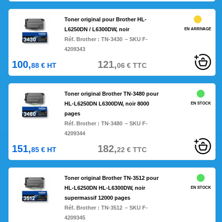
Toner original pour Brother HL-
L6250DN / L6300DW, noir
EN ARRIVAGE
Réf. Brother :
TN-3430
– SKU F-
4209343
100,
121,
88
€
HT
06
€
TTC
Toner original Brother TN-3480 pour
HL-L6250DN L6300DW, noir 8000
EN STOCK
pages
Réf. Brother :
TN-3480
– SKU F-
4209344
151,
182,
85
€
HT
22
€
TTC
Toner original Brother TN-3512 pour
HL-L6250DN HL-L6300DW, noir
EN STOCK
supermassif 12000 pages
Réf. Brother :
TN-3512
– SKU F-
4209345