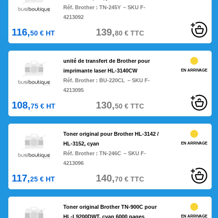
Réf. Brother :
TN-245Y
– SKU F-
4213092
116,
139,
50
€
HT
80
€
TTC
unité de transfert de Brother pour
imprimante laser HL-3140CW
EN ARRIVAGE
Réf. Brother :
BU-220CL
– SKU F-
4213095
108,
130,
75
€
HT
50
€
TTC
Toner original pour Brother HL-3142 /
HL-3152, cyan
EN ARRIVAGE
Réf. Brother :
TN-246C
– SKU F-
4213096
117,
140,
25
€
HT
70
€
TTC
Toner original Brother TN-900C pour
HL-L9200DWT, cyan 6000 pages
EN ARRIVAGE