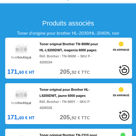
Produits associés
Toner d'origine pour brother HL-2030/HL-2040N, noir
Toner original Brother TN-900M pour
HL-L9200DWT, magenta 6000 pages
EN ARRIVAGE
Réf. Brother :
TN-900M
– SKU F-
4209334
171,
205,
60
€
HT
92
€
TTC
Toner original pour Brother HL-
L9200DWT, jaune 6000 pages
EN ARRIVAGE
Réf. Brother :
TN-900Y
– SKU F-
4209335
171,
205,
60
€
HT
92
€
TTC
Toner original Brother TN-2310 pour