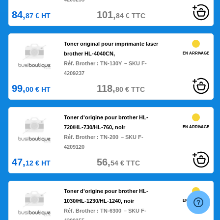
84,
101,
87
€
HT
84
€
TTC
Toner original pour imprimante laser
brother HL-4040CN,
EN ARRIVAGE
Réf. Brother :
TN-130Y
– SKU F-
4209237
99,
118,
00
€
HT
80
€
TTC
Toner d'origine pour brother HL-
720/HL-730/HL-760, noir
EN ARRIVAGE
Réf. Brother :
TN-200
– SKU F-
4209120
47,
56,
12
€
HT
54
€
TTC
Toner d'origine pour brother HL-
1030/HL-1230/HL-1240, noir
EN ARRIVAGE
Réf. Brother :
TN-6300
– SKU F-