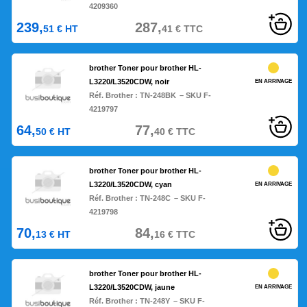
4209360
239,
287,
51
€
HT
41
€
TTC
brother Toner pour brother HL-
L3220/L3520CDW, noir
EN ARRIVAGE
Réf. Brother :
TN-248BK
– SKU F-
4219797
64,
77,
50
€
HT
40
€
TTC
brother Toner pour brother HL-
L3220/L3520CDW, cyan
EN ARRIVAGE
Réf. Brother :
TN-248C
– SKU F-
4219798
70,
84,
13
€
HT
16
€
TTC
brother Toner pour brother HL-
L3220/L3520CDW, jaune
EN ARRIVAGE
Réf. Brother :
TN-248Y
– SKU F-