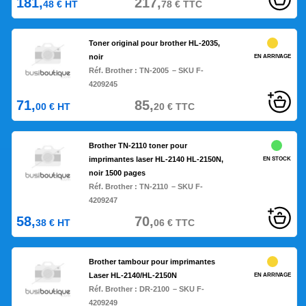
181,
217,
48
€
HT
78
€
TTC
Toner original pour brother HL-2035,
noir
EN ARRIVAGE
Réf. Brother :
TN-2005
– SKU F-
4209245
71,
85,
00
€
HT
20
€
TTC
Brother TN-2110 toner pour
imprimantes laser HL-2140 HL-2150N,
EN STOCK
noir 1500 pages
Réf. Brother :
TN-2110
– SKU F-
4209247
58,
70,
38
€
HT
06
€
TTC
Brother tambour pour imprimantes
Laser HL-2140/HL-2150N
EN ARRIVAGE
Réf. Brother :
DR-2100
– SKU F-
4209249