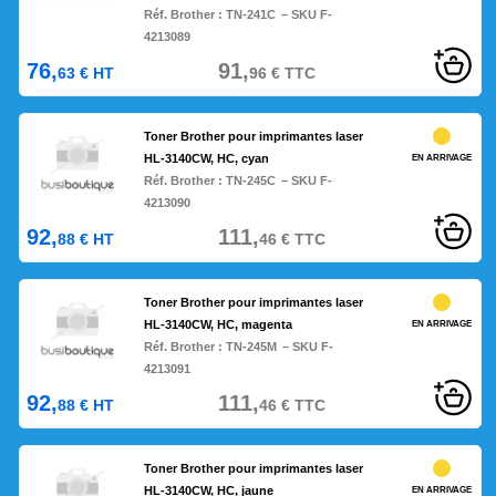
Réf. Brother :
TN-241C
– SKU F-
4213089
76,
91,
63
€
HT
96
€
TTC
Toner Brother pour imprimantes laser
HL-3140CW, HC, cyan
EN ARRIVAGE
Réf. Brother :
TN-245C
– SKU F-
4213090
92,
111,
88
€
HT
46
€
TTC
Toner Brother pour imprimantes laser
HL-3140CW, HC, magenta
EN ARRIVAGE
Réf. Brother :
TN-245M
– SKU F-
4213091
92,
111,
88
€
HT
46
€
TTC
Toner Brother pour imprimantes laser
HL-3140CW, HC, jaune
EN ARRIVAGE