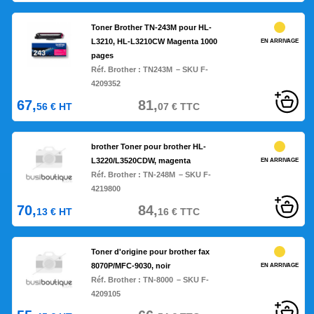
Toner Brother TN-243M pour HL-
L3210, HL-L3210CW Magenta 1000
EN ARRIVAGE
pages
Réf. Brother :
TN243M
– SKU F-
4209352
67,
81,
56
€
HT
07
€
TTC
brother Toner pour brother HL-
L3220/L3520CDW, magenta
EN ARRIVAGE
Réf. Brother :
TN-248M
– SKU F-
4219800
70,
84,
13
€
HT
16
€
TTC
Toner d'origine pour brother fax
8070P/MFC-9030, noir
EN ARRIVAGE
Réf. Brother :
TN-8000
– SKU F-
4209105