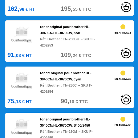
162,
195,
96
€
HT
55
€
TTC
toner original pour brother HL-
3040CN/HL-3070CW, noir
EN ARRIVAGE
Réf. Brother :
TN-230BK
– SKU F-
4209253
91,
109,
03
€
HT
24
€
TTC
tonerr original pour brother HL-
3040CN/HL-3070CW, cyan
EN ARRIVAGE
Réf. Brother :
TN-230C
– SKU F-
4209254
75,
90,
13
€
HT
16
€
TTC
toner original pour brother HL-
3040CN/HL-3070CW, S400/S450
EN ARRIVAGE
Réf. Brother :
TN-230M
– SKU F-
4209255