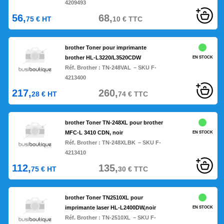
4209493
56,
68,
75
€
HT
10
€
TTC
brother Toner pour imprimante
brother HL-L3220/L3520CDW
EN STOCK
Réf. Brother :
TN-248VAL
– SKU F-
4213400
217,
260,
28
€
HT
74
€
TTC
brother Toner TN-248XL pour brother
MFC-L 3410 CDN, noir
EN STOCK
Réf. Brother :
TN-248XLBK
– SKU F-
4213410
112,
135,
75
€
HT
30
€
TTC
brother Toner TN2510XL pour
imprimante laser HL-L2400DW,noir
EN STOCK
Réf. Brother :
TN-2510XL
– SKU F-