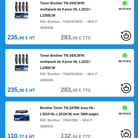
Toner Brother TN-243CMYK
multipack de 4 pour HL-L3210 /
EN STOCK
L2350CW
Réf. Brother :
TN243CMYK
– SKU F-
4209349
235,
283,
90
€
HT
08
€
TTC
Toner Brother TN-243CMYK
multipack de 4 pour HL-L3210 /
EN STOCK
L2350CW
Réf. Brother :
TN243CMYK
– SKU F-
4209349
235,
283,
90
€
HT
08
€
TTC
Brother Toner TN-247BK pour HL-
L3210 HL-L3210CW, noir 3000 pages
EN STOCK
Réf. Brother :
TN247BK
– SKU F-
4209354
110,
132,
77
€
HT
92
€
TTC