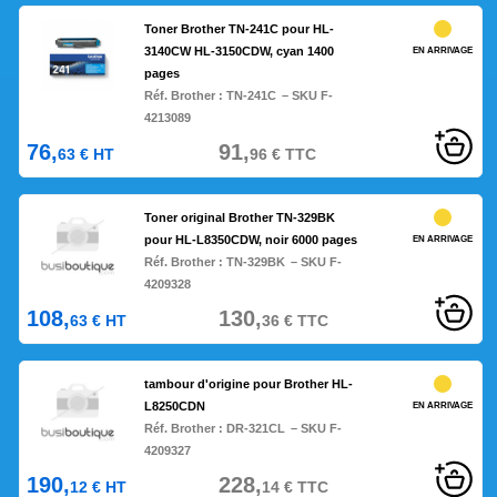
Toner Brother TN-241C pour HL-
3140CW HL-3150CDW, cyan 1400
EN ARRIVAGE
pages
Réf. Brother :
TN-241C
– SKU F-
4213089
76,
91,
63
€
HT
96
€
TTC
Toner original Brother TN-329BK
pour HL-L8350CDW, noir 6000 pages
EN ARRIVAGE
Réf. Brother :
TN-329BK
– SKU F-
4209328
108,
130,
63
€
HT
36
€
TTC
tambour d'origine pour Brother HL-
L8250CDN
EN ARRIVAGE
Réf. Brother :
DR-321CL
– SKU F-
4209327
190,
228,
12
€
HT
14
€
TTC