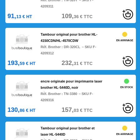
Réf. Brother :
TN-320Y
– SKU F-
4209311
91,
109,
13
€
HT
36
€
TTC
Tambour original pour brother HL-
4150CDN/HL-4570CDW
EN ARRIVAGE
Réf. Brother :
DR-320CL
– SKU F-
4209312
193,
232,
59
€
HT
31
€
TTC
encre originale pour imprimante laser
brother HL-5440D, noir
EN STOCK
Réf. Brother :
TN-3380
– SKU F-
4209316
130,
157,
86
€
HT
03
€
TTC
Tambour original pour brother et
laser HL-5440D
EN ARRIVAGE