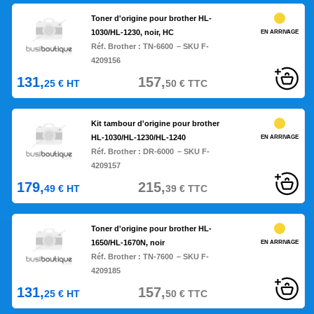
Toner d'origine pour brother HL-
1030/HL-1230, noir, HC
EN ARRIVAGE
Réf. Brother :
TN-6600
– SKU F-
4209156
131,
157,
25
€
HT
50
€
TTC
Kit tambour d'origine pour brother
HL-1030/HL-1230/HL-1240
EN ARRIVAGE
Réf. Brother :
DR-6000
– SKU F-
4209157
179,
215,
49
€
HT
39
€
TTC
Toner d'origine pour brother HL-
1650/HL-1670N, noir
EN ARRIVAGE
Réf. Brother :
TN-7600
– SKU F-
4209185
131,
157,
25
€
HT
50
€
TTC