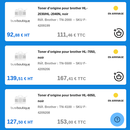
Toner d'origine pour brother HL-
2030/HL-2040N, noir
EN ARRIVAGE
Réf. Brother :
TN-2000
– SKU F-
4209199
92,
111,
88
€
HT
46
€
TTC
Toner d'origine pour brother HL-7050,
noir
EN ARRIVAGE
Réf. Brother :
TN-5500
– SKU F-
4209206
139,
167,
51
€
HT
41
€
TTC
Toner d'origine pour brother HL-6050,
noir
EN ARRIVAGE
Réf. Brother :
TN-4100
– SKU F-
4209208
127,
153,
50
€
HT
00
€
TTC