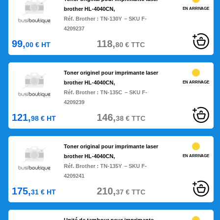
brother HL-4040CN,
EN ARRIVAGE
Réf. Brother :
TN-130Y
– SKU F-
4209237
99,
118,
00
€
HT
80
€
TTC
Toner originel pour imprimante laser
brother HL-4040CN,
EN ARRIVAGE
Réf. Brother :
TN-135C
– SKU F-
4209239
121,
146,
98
€
HT
38
€
TTC
Toner original pour imprimante laser
brother HL-4040CN,
EN ARRIVAGE
Réf. Brother :
TN-135Y
– SKU F-
4209241
175,
210,
31
€
HT
37
€
TTC