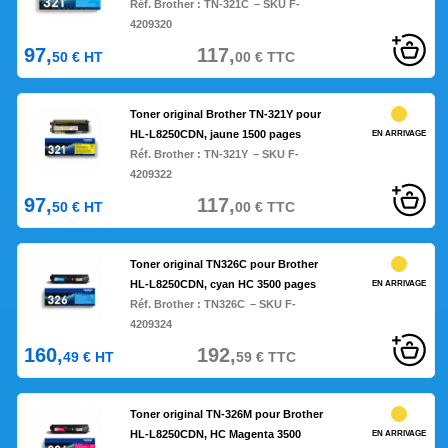
Réf. Brother :
TN-321C
– SKU F-
4209320
97,
117,
50
€
HT
00
€
TTC
Toner original Brother TN-321Y pour
HL-L8250CDN, jaune 1500 pages
EN ARRIVAGE
Réf. Brother :
TN-321Y
– SKU F-
4209322
97,
117,
50
€
HT
00
€
TTC
Toner original TN326C pour Brother
HL-L8250CDN, cyan HC 3500 pages
EN ARRIVAGE
Réf. Brother :
TN326C
– SKU F-
4209324
160,
192,
49
€
HT
59
€
TTC
Toner original TN-326M pour Brother
HL-L8250CDN, HC Magenta 3500
EN ARRIVAGE