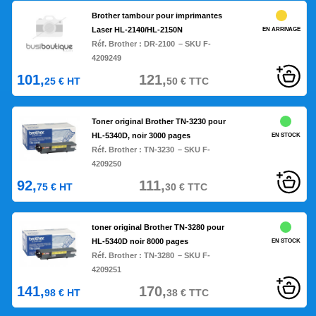
Brother tambour pour imprimantes
Laser HL-2140/HL-2150N
EN ARRIVAGE
Réf. Brother :
DR-2100
– SKU F-
4209249
101,
121,
25
€
HT
50
€
TTC
Toner original Brother TN-3230 pour
HL-5340D, noir 3000 pages
EN STOCK
Réf. Brother :
TN-3230
– SKU F-
4209250
92,
111,
75
€
HT
30
€
TTC
toner original Brother TN-3280 pour
HL-5340D noir 8000 pages
EN STOCK
Réf. Brother :
TN-3280
– SKU F-
4209251
141,
170,
98
€
HT
38
€
TTC