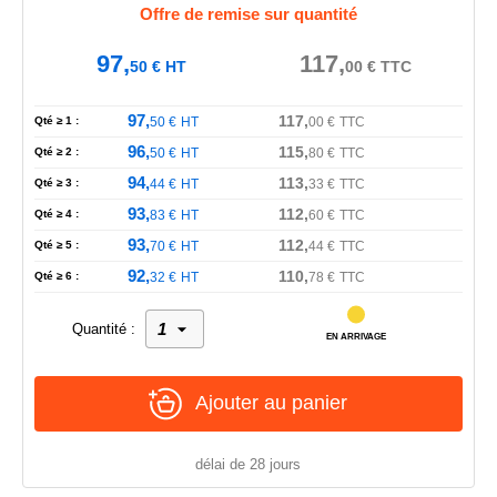
Offre de remise sur quantité
97,
117,
50
€
HT
00
€
TTC
97,
117,
Qté ≥ 1 :
50
€
HT
00
€
TTC
96,
115,
Qté ≥ 2 :
50
€
HT
80
€
TTC
94,
113,
Qté ≥ 3 :
44
€
HT
33
€
TTC
93,
112,
Qté ≥ 4 :
83
€
HT
60
€
TTC
93,
112,
Qté ≥ 5 :
70
€
HT
44
€
TTC
92,
110,
Qté ≥ 6 :
32
€
HT
78
€
TTC
Quantité :
EN ARRIVAGE
Ajouter au panier
délai de 28 jours