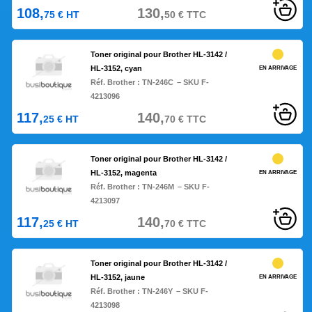
108,
130,
75
€
HT
50
€
TTC
Toner original pour Brother HL-3142 /
HL-3152, cyan
EN ARRIVAGE
Réf. Brother :
TN-246C
– SKU F-
4213096
117,
140,
25
€
HT
70
€
TTC
Toner original pour Brother HL-3142 /
HL-3152, magenta
EN ARRIVAGE
Réf. Brother :
TN-246M
– SKU F-
4213097
117,
140,
25
€
HT
70
€
TTC
Toner original pour Brother HL-3142 /
HL-3152, jaune
EN ARRIVAGE
Réf. Brother :
TN-246Y
– SKU F-
4213098