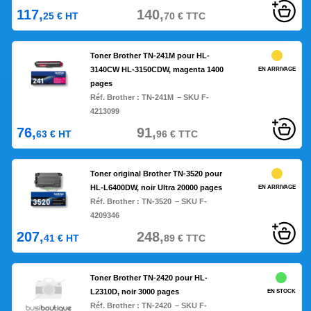
117,
140,
25
€
HT
70
€
TTC
Toner Brother TN-241M pour HL-
3140CW HL-3150CDW, magenta 1400
EN ARRIVAGE
pages
Réf. Brother :
TN-241M
– SKU F-
4213099
76,
91,
63
€
HT
96
€
TTC
Toner original Brother TN-3520 pour
HL-L6400DW, noir Ultra 20000 pages
EN ARRIVAGE
Réf. Brother :
TN-3520
– SKU F-
4209346
207,
248,
41
€
HT
89
€
TTC
Toner Brother TN-2420 pour HL-
L2310D, noir 3000 pages
EN STOCK
Réf. Brother :
TN-2420
– SKU F-