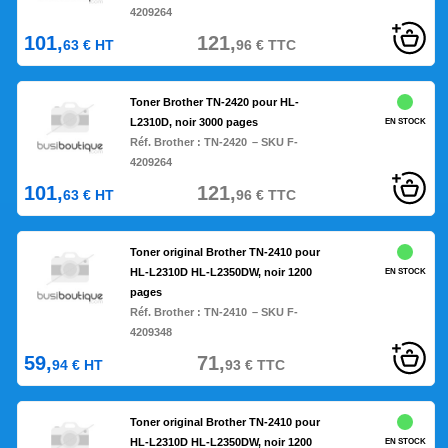
4209264
101,
121,
63
€
HT
96
€
TTC
Toner Brother TN-2420 pour HL-
L2310D, noir 3000 pages
EN STOCK
Réf. Brother :
TN-2420
– SKU F-
4209264
101,
121,
63
€
HT
96
€
TTC
Toner original Brother TN-2410 pour
HL-L2310D HL-L2350DW, noir 1200
EN STOCK
pages
Réf. Brother :
TN-2410
– SKU F-
4209348
59,
71,
94
€
HT
93
€
TTC
Toner original Brother TN-2410 pour
HL-L2310D HL-L2350DW, noir 1200
EN STOCK