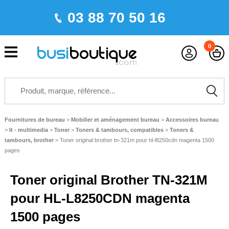
03 88 70 50 16
0
Fournitures de bureau
>
Mobilier et aménagement bureau
>
Accessoires bureau
>
It - multimedia
>
Toner
>
Toners & tambours, compatibles
>
Toners &
tambours, brother
>
Toner original brother tn-321m pour hl-l8250cdn magenta 1500
pages
Toner original Brother TN-321M
pour HL-L8250CDN magenta
1500 pages