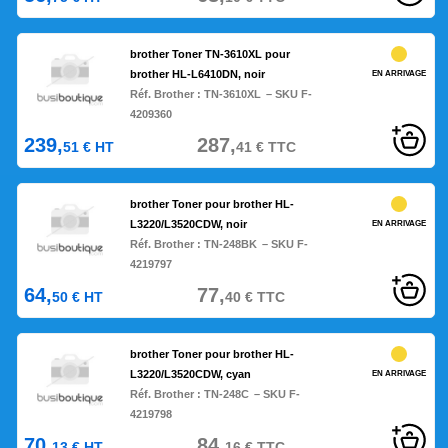
brother Toner TN-3610XL pour
brother HL-L6410DN, noir
EN ARRIVAGE
Réf. Brother :
TN-3610XL
– SKU F-
4209360
239,
287,
51
€
HT
41
€
TTC
brother Toner pour brother HL-
L3220/L3520CDW, noir
EN ARRIVAGE
Réf. Brother :
TN-248BK
– SKU F-
4219797
64,
77,
50
€
HT
40
€
TTC
brother Toner pour brother HL-
L3220/L3520CDW, cyan
EN ARRIVAGE
Réf. Brother :
TN-248C
– SKU F-
4219798
70,
84,
13
€
HT
16
€
TTC