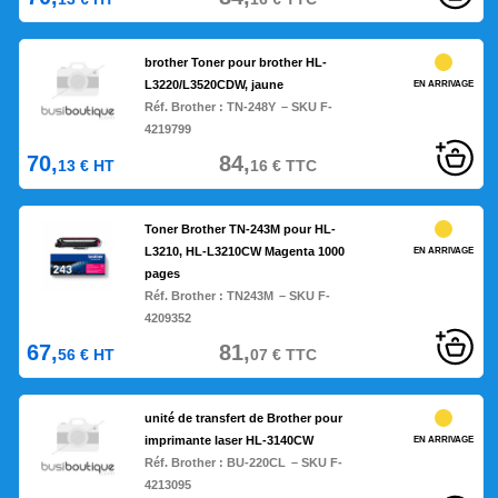
brother Toner pour brother HL-
L3220/L3520CDW, jaune
EN ARRIVAGE
Réf. Brother :
TN-248Y
– SKU F-
4219799
70,
84,
13
€
HT
16
€
TTC
Toner Brother TN-243M pour HL-
L3210, HL-L3210CW Magenta 1000
EN ARRIVAGE
pages
Réf. Brother :
TN243M
– SKU F-
4209352
67,
81,
56
€
HT
07
€
TTC
unité de transfert de Brother pour
imprimante laser HL-3140CW
EN ARRIVAGE
Réf. Brother :
BU-220CL
– SKU F-
4213095