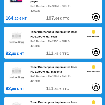
pages
Réf. Brother :
TN-326M
– SKU F-
4209325
164,
197,
20
€
HT
04
€
TTC
Toner Brother pour imprimantes laser
HL-3140CW, HC, cyan
EN ARRIVAGE
Réf. Brother :
TN-245C
– SKU F-
4213090
92,
111,
88
€
HT
46
€
TTC
Toner Brother pour imprimantes laser
HL-3140CW, HC, magenta
EN ARRIVAGE
Réf. Brother :
TN-245M
– SKU F-
4213091
92,
111,
88
€
HT
46
€
TTC
Toner Brother pour imprimantes laser