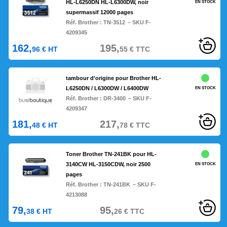
HL-L6250DN HL-L6300DW, noir
EN STOCK
supermassif 12000 pages
Réf. Brother :
TN-3512
– SKU F-
4209345
162,
195,
96
€
HT
55
€
TTC
tambour d'origine pour Brother HL-
L6250DN / L6300DW / L6400DW
EN STOCK
Réf. Brother :
DR-3400
– SKU F-
4209347
181,
217,
48
€
HT
78
€
TTC
Toner Brother TN-241BK pour HL-
3140CW HL-3150CDW, noir 2500
EN STOCK
pages
Réf. Brother :
TN-241BK
– SKU F-
4213088
79,
95,
38
€
HT
26
€
TTC