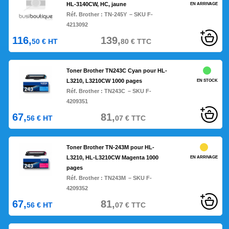
HL-3140CW, HC, jaune
EN ARRIVAGE
Réf. Brother :
TN-245Y
– SKU F-
4213092
116,
139,
50
€
HT
80
€
TTC
Toner Brother TN243C Cyan pour HL-
L3210, L3210CW 1000 pages
EN STOCK
Réf. Brother :
TN243C
– SKU F-
4209351
67,
81,
56
€
HT
07
€
TTC
Toner Brother TN-243M pour HL-
L3210, HL-L3210CW Magenta 1000
EN ARRIVAGE
pages
Réf. Brother :
TN243M
– SKU F-
4209352
67,
81,
56
€
HT
07
€
TTC