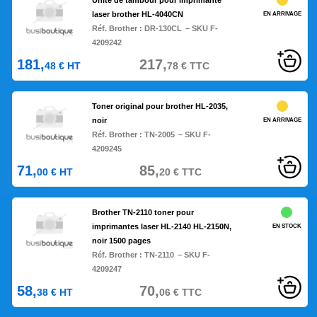
Unité de tambour pour imprimante
laser brother HL-4040CN
EN ARRIVAGE
Réf. Brother :
DR-130CL
– SKU F-
4209242
181,
217,
48
€
HT
78
€
TTC
Toner original pour brother HL-2035,
noir
EN ARRIVAGE
Réf. Brother :
TN-2005
– SKU F-
4209245
71,
85,
00
€
HT
20
€
TTC
Brother TN-2110 toner pour
imprimantes laser HL-2140 HL-2150N,
EN STOCK
noir 1500 pages
Réf. Brother :
TN-2110
– SKU F-
4209247
58,
70,
38
€
HT
06
€
TTC