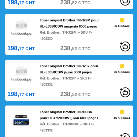
198,
238,
77
€
HT
52
€
TTC
Toner original Brother TN-329M pour
HL-L8350CDW magenta 6000 pages
EN ARRIVAGE
Réf. Brother :
TN-329M
– SKU F-
4209330
198,
238,
77
€
HT
52
€
TTC
Toner original Brother TN-329Y pour
HL-L8350CDW jaune 6000 pages
EN ARRIVAGE
Réf. Brother :
TN-329Y
– SKU F-
4209331
198,
238,
77
€
HT
52
€
TTC
Toner original Brother TN-900BK
pour HL-L9200DWT, noir 6000 pages
EN ARRIVAGE
Réf. Brother :
TN-900BK
– SKU F-
4209332