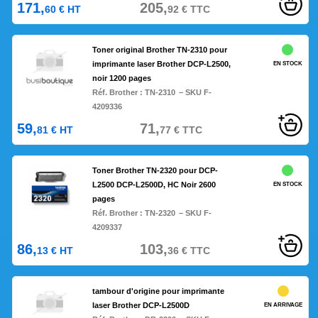
171,
205,
60
€
HT
92
€
TTC
Toner original Brother TN-2310 pour
imprimante laser Brother DCP-L2500,
EN STOCK
noir 1200 pages
Réf. Brother :
TN-2310
– SKU F-
4209336
59,
71,
81
€
HT
77
€
TTC
Toner Brother TN-2320 pour DCP-
L2500 DCP-L2500D, HC Noir 2600
EN STOCK
pages
Réf. Brother :
TN-2320
– SKU F-
4209337
86,
103,
13
€
HT
36
€
TTC
tambour d'origine pour imprimante
laser Brother DCP-L2500D
EN ARRIVAGE