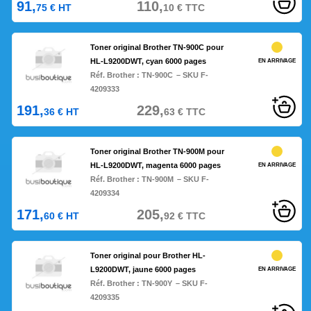
91,
110,
75
€
HT
10
€
TTC
Toner original Brother TN-900C pour
HL-L9200DWT, cyan 6000 pages
EN ARRIVAGE
Réf. Brother :
TN-900C
– SKU F-
4209333
191,
229,
36
€
HT
63
€
TTC
Toner original Brother TN-900M pour
HL-L9200DWT, magenta 6000 pages
EN ARRIVAGE
Réf. Brother :
TN-900M
– SKU F-
4209334
171,
205,
60
€
HT
92
€
TTC
Toner original pour Brother HL-
L9200DWT, jaune 6000 pages
EN ARRIVAGE
Réf. Brother :
TN-900Y
– SKU F-
4209335