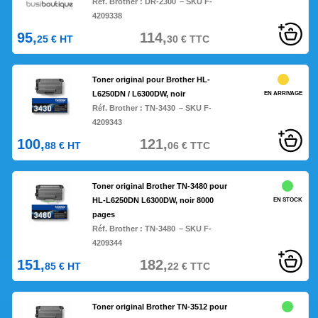
Réf. Brother :
DR-2300
– SKU F-
4209338
95,
114,
25
€
HT
30
€
TTC
Toner original pour Brother HL-
L6250DN / L6300DW, noir
EN ARRIVAGE
Réf. Brother :
TN-3430
– SKU F-
4209343
100,
121,
88
€
HT
06
€
TTC
Toner original Brother TN-3480 pour
HL-L6250DN L6300DW, noir 8000
EN STOCK
pages
Réf. Brother :
TN-3480
– SKU F-
4209344
151,
182,
85
€
HT
22
€
TTC
Toner original Brother TN-3512 pour