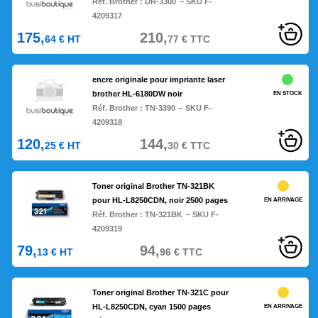
Réf. Brother :
DR-3300
– SKU F-
4209317
175,
210,
64
€
HT
77
€
TTC
encre originale pour impriante laser
brother HL-6180DW noir
EN STOCK
Réf. Brother :
TN-3390
– SKU F-
4209318
120,
144,
25
€
HT
30
€
TTC
Toner original Brother TN-321BK
pour HL-L8250CDN, noir 2500 pages
EN ARRIVAGE
Réf. Brother :
TN-321BK
– SKU F-
4209319
79,
94,
13
€
HT
96
€
TTC
Toner original Brother TN-321C pour
HL-L8250CDN, cyan 1500 pages
EN ARRIVAGE