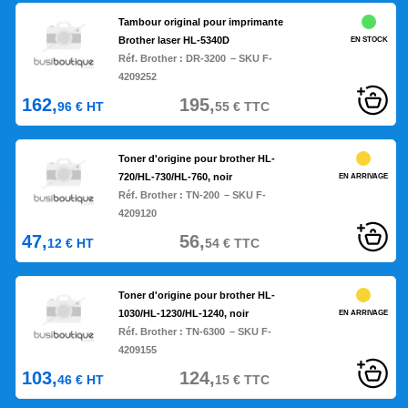
Tambour original pour imprimante
Brother laser HL-5340D
EN STOCK
Réf. Brother :
DR-3200
– SKU F-
4209252
162,
195,
96
€
HT
55
€
TTC
Toner d'origine pour brother HL-
720/HL-730/HL-760, noir
EN ARRIVAGE
Réf. Brother :
TN-200
– SKU F-
4209120
47,
56,
12
€
HT
54
€
TTC
Toner d'origine pour brother HL-
1030/HL-1230/HL-1240, noir
EN ARRIVAGE
Réf. Brother :
TN-6300
– SKU F-
4209155
103,
124,
46
€
HT
15
€
TTC