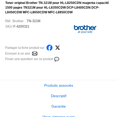
Toner original Brother TN-321M pour HL-L8250CDN magenta capacité
1500 pages TN321M pour HL-L8350CDW DCP-L8400CDN DCP-
L8450CDW MFC-L8650CDW MFC-L8850CDW
Réf.
Brother
:
TN-321M
SKU
F-4209321
Partager la fiche produit sur
Envoyer à un ami
Poser une question sur ce produit
Produits associés
Descriptif
Garantie
Vous aimerez aussi