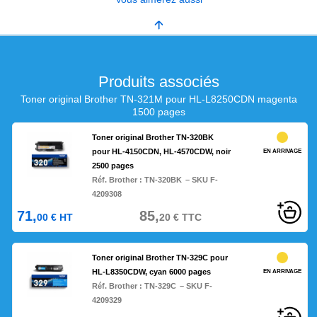
Produits associés
Toner original Brother TN-321M pour HL-L8250CDN magenta
1500 pages
Toner original Brother TN-320BK
pour HL-4150CDN, HL-4570CDW, noir
EN ARRIVAGE
2500 pages
Réf. Brother :
TN-320BK
– SKU F-
4209308
71,
85,
00
€
HT
20
€
TTC
Toner original Brother TN-329C pour
HL-L8350CDW, cyan 6000 pages
EN ARRIVAGE
Réf. Brother :
TN-329C
– SKU F-
4209329