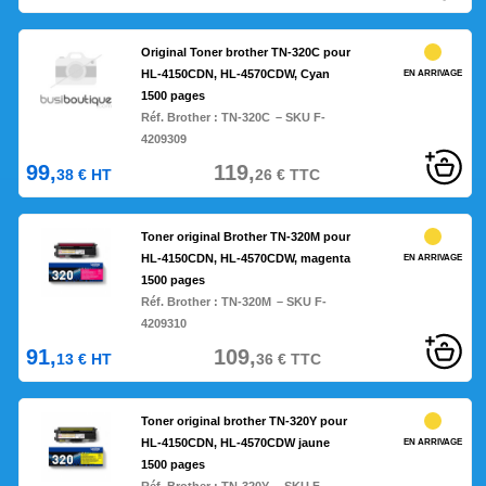
Original Toner brother TN-320C pour
HL-4150CDN, HL-4570CDW, Cyan
EN ARRIVAGE
1500 pages
Réf. Brother :
TN-320C
– SKU F-
4209309
99,
119,
38
€
HT
26
€
TTC
Toner original Brother TN-320M pour
HL-4150CDN, HL-4570CDW, magenta
EN ARRIVAGE
1500 pages
Réf. Brother :
TN-320M
– SKU F-
4209310
91,
109,
13
€
HT
36
€
TTC
Toner original brother TN-320Y pour
HL-4150CDN, HL-4570CDW jaune
EN ARRIVAGE
1500 pages