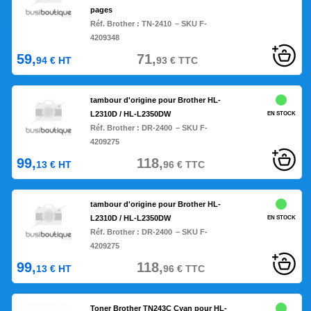
pages
Réf. Brother :
TN-2410
– SKU F-
4209348
59,
71,
94
€
HT
93
€
TTC
tambour d'origine pour Brother HL-
L2310D / HL-L2350DW
EN STOCK
Réf. Brother :
DR-2400
– SKU F-
4209275
99,
118,
13
€
HT
96
€
TTC
tambour d'origine pour Brother HL-
L2310D / HL-L2350DW
EN STOCK
Réf. Brother :
DR-2400
– SKU F-
4209275
99,
118,
13
€
HT
96
€
TTC
Toner Brother TN243C Cyan pour HL-