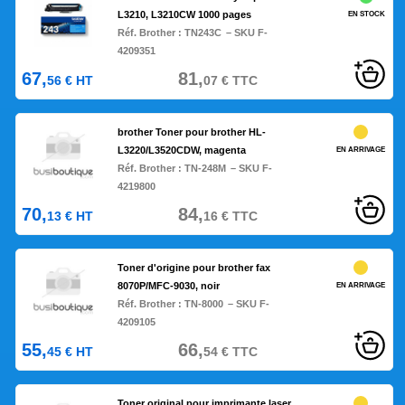
L3210, L3210CW 1000 pages
EN STOCK
Réf. Brother :
TN243C
– SKU F-
4209351
67,
81,
56
€
HT
07
€
TTC
brother Toner pour brother HL-
L3220/L3520CDW, magenta
EN ARRIVAGE
Réf. Brother :
TN-248M
– SKU F-
4219800
70,
84,
13
€
HT
16
€
TTC
Toner d'origine pour brother fax
8070P/MFC-9030, noir
EN ARRIVAGE
Réf. Brother :
TN-8000
– SKU F-
4209105
55,
66,
45
€
HT
54
€
TTC
Toner original pour imprimante laser