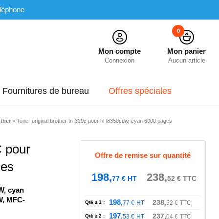
léphone
0
Mon compte
Mon panier
Connexion
Aucun article
Fournitures de bureau
Offres spéciales
ther
>
Toner original brother tn-329c pour hl-l8350cdw, cyan 6000 pages
C pour
Offre de remise sur quantité
ges
198,
238,
77
€
HT
52
€
TTC
W, cyan
W, MFC-
198,
238,
Qté ≥ 1 :
77
€
HT
52
€
TTC
197,
237,
Qté ≥ 2 :
53
€
HT
04
€
TTC