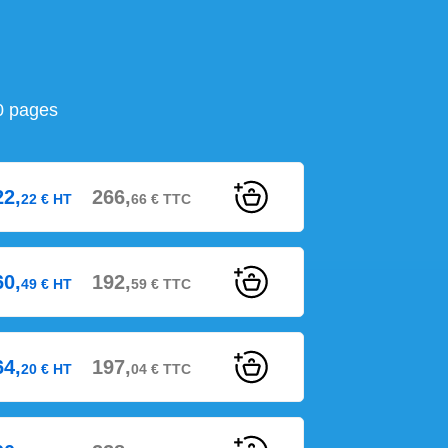
0 pages
22,
266,
22
€
HT
66
€
TTC
60,
192,
49
€
HT
59
€
TTC
64,
197,
20
€
HT
04
€
TTC