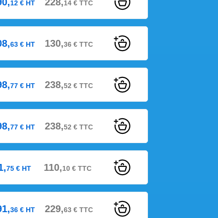
90,
228,
12
€
HT
14
€
TTC
08,
130,
63
€
HT
36
€
TTC
98,
238,
77
€
HT
52
€
TTC
98,
238,
77
€
HT
52
€
TTC
1,
110,
75
€
HT
10
€
TTC
91,
229,
36
€
HT
63
€
TTC