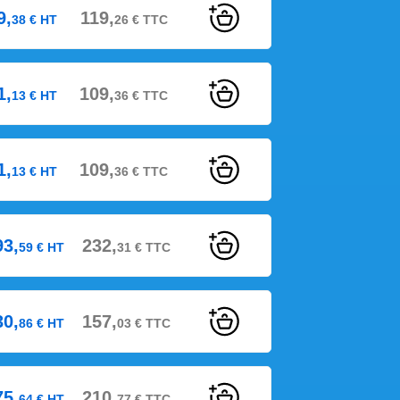
9,
119,
38
€
HT
26
€
TTC
1,
109,
13
€
HT
36
€
TTC
1,
109,
13
€
HT
36
€
TTC
93,
232,
59
€
HT
31
€
TTC
30,
157,
86
€
HT
03
€
TTC
75,
210,
64
€
HT
77
€
TTC