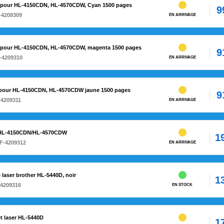
C pour HL-4150CDN, HL-4570CDW, Cyan 1500 pages
9
-4209309
EN ARRIVAGE
M pour HL-4150CDN, HL-4570CDW, magenta 1500 pages
9
-4209310
EN ARRIVAGE
Y pour HL-4150CDN, HL-4570CDW jaune 1500 pages
9
-4209311
EN ARRIVAGE
r HL-4150CDN/HL-4570CDW
1
F-4209312
EN ARRIVAGE
 laser brother HL-5440D, noir
1
-4209316
EN STOCK
et laser HL-5440D
1