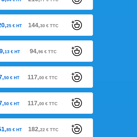
20,
144,
25
€
HT
30
€
TTC
9,
94,
13
€
HT
96
€
TTC
7,
117,
50
€
HT
00
€
TTC
7,
117,
50
€
HT
00
€
TTC
51,
182,
85
€
HT
22
€
TTC