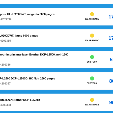
M pour HL-L9200DWT, magenta 6000 pages
1
-4209334
EN ARRIVAGE
-L9200DWT, jaune 6000 pages
1
-4209335
EN ARRIVAGE
pour imprimante laser Brother DCP-L2500, noir 1200
5
EN STOCK
-4209336
P-L2500 DCP-L2500D, HC Noir 2600 pages
8
-4209337
EN STOCK
ante laser Brother DCP-L2500D
9
-4209338
EN ARRIVAGE