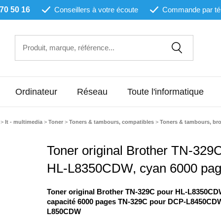
 70 50 16
Conseillers à votre écoute
Commande par té
Ordinateur
Réseau
Toute l'informatique
>
It - multimedia
>
Toner
>
Toners & tambours, compatibles
>
Toners & tambours, bro
Toner original Brother TN-329
HL-L8350CDW, cyan 6000 pa
Toner original Brother TN-329C pour HL-L8350CD
capacité 6000 pages TN-329C pour DCP-L8450CD
L850CDW