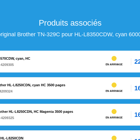
Produits associés
original Brother TN-329C pour HL-L8350CDW, cyan 600
-4570CDW, cyan, HC
2
-4209305
EN ARRIVAGE
other HL-L8250CDN, cyan HC 3500 pages
1
4209324
EN ARRIVAGE
rother HL-L8250CDN, HC Magenta 3500 pages
1
-4209325
EN ARRIVAGE
r HL-L8250CDN