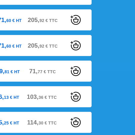
71,
205,
60
€
HT
92
€
TTC
71,
205,
60
€
HT
92
€
TTC
9,
71,
81
€
HT
77
€
TTC
6,
103,
13
€
HT
36
€
TTC
5,
114,
25
€
HT
30
€
TTC