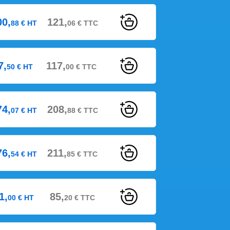
00,
121,
88
€
HT
06
€
TTC
7,
117,
50
€
HT
00
€
TTC
74,
208,
07
€
HT
88
€
TTC
76,
211,
54
€
HT
85
€
TTC
1,
85,
00
€
HT
20
€
TTC