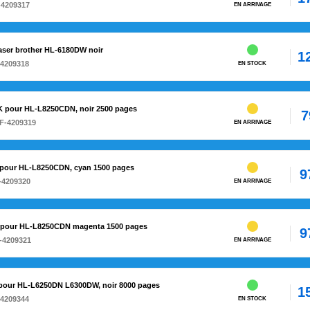
-4209317
EN ARRIVAGE
laser brother HL-6180DW noir
1
-4209318
EN STOCK
BK pour HL-L8250CDN, noir 2500 pages
7
F-4209319
EN ARRIVAGE
C pour HL-L8250CDN, cyan 1500 pages
9
-4209320
EN ARRIVAGE
M pour HL-L8250CDN magenta 1500 pages
9
-4209321
EN ARRIVAGE
0 pour HL-L6250DN L6300DW, noir 8000 pages
1
-4209344
EN STOCK