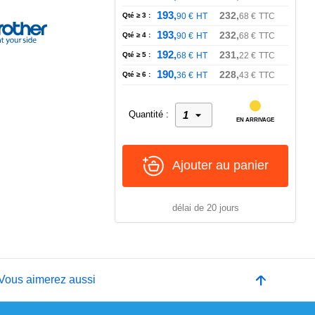
193,
232,
Qté ≥ 3 :
90
€
HT
68
€
TTC
193,
232,
Qté ≥ 4 :
90
€
HT
68
€
TTC
192,
231,
Qté ≥ 5 :
68
€
HT
22
€
TTC
190,
228,
Qté ≥ 6 :
36
€
HT
43
€
TTC
Quantité :
EN ARRIVAGE
Ajouter au panier
délai de 20 jours
Vous aimerez aussi