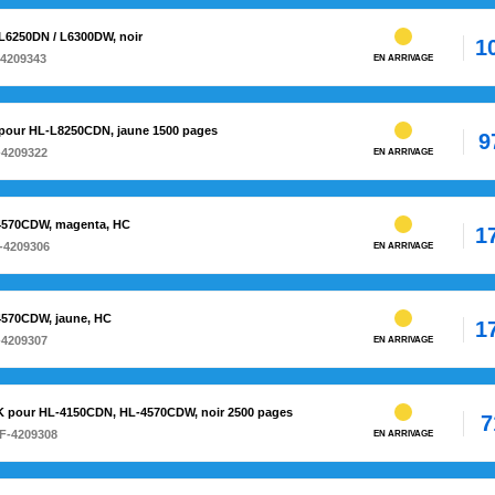
-L6250DN / L6300DW, noir
1
-4209343
EN ARRIVAGE
Y pour HL-L8250CDN, jaune 1500 pages
9
-4209322
EN ARRIVAGE
L-4570CDW, magenta, HC
1
-4209306
EN ARRIVAGE
-4570CDW, jaune, HC
1
-4209307
EN ARRIVAGE
BK pour HL-4150CDN, HL-4570CDW, noir 2500 pages
7
F-4209308
EN ARRIVAGE