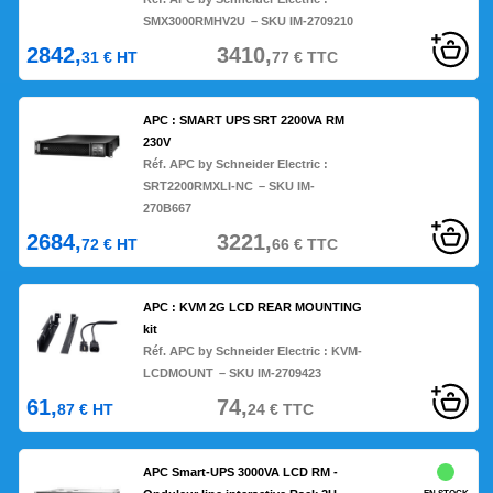
SMX3000RMHV2U
– SKU IM-2709210
2842,
3410,
31
€
HT
77
€
TTC
APC : SMART UPS SRT 2200VA RM
230V
Réf. APC by Schneider Electric :
SRT2200RMXLI-NC
– SKU IM-
270B667
2684,
3221,
72
€
HT
66
€
TTC
APC : KVM 2G LCD REAR MOUNTING
kit
Réf. APC by Schneider Electric :
KVM-
LCDMOUNT
– SKU IM-2709423
61,
74,
87
€
HT
24
€
TTC
APC Smart-UPS 3000VA LCD RM -