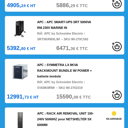
4905,
5886,
24
€
HT
29
€
TTC
APC : APC SMART-UPS SRT 5000VA
RM 230V MARINE IN
Réf. APC by Schneider Electric :
SRT5KRMXLIM
– SKU IM-270C592
5392,
6471,
80
€
HT
36
€
TTC
APC : SYMMETRA LX 8KVA
RACKMOUNT BUNDLE W/ POWER +
batterie module
Réf. APC by Schneider Electric :
SYA8K8RMI
– SKU IM-2702319
12991,
15590,
73
€
HT
08
€
TTC
APC : RACK AIR REMOVAL UNIT 100-
240V 50/60HZ pour NETSHELTER SX
EN ARRIVAGE
600MM