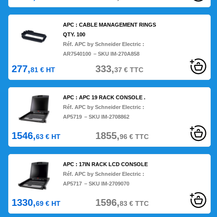
APC : CABLE MANAGEMENT RINGS
QTY. 100
Réf. APC by Schneider Electric :
AR7540100
– SKU IM-270A858
277,
333,
81
€
HT
37
€
TTC
APC : APC 19 RACK CONSOLE .
Réf. APC by Schneider Electric :
AP5719
– SKU IM-2708862
1546,
1855,
63
€
HT
96
€
TTC
APC : 17IN RACK LCD CONSOLE
Réf. APC by Schneider Electric :
AP5717
– SKU IM-2709070
1330,
1596,
69
€
HT
83
€
TTC