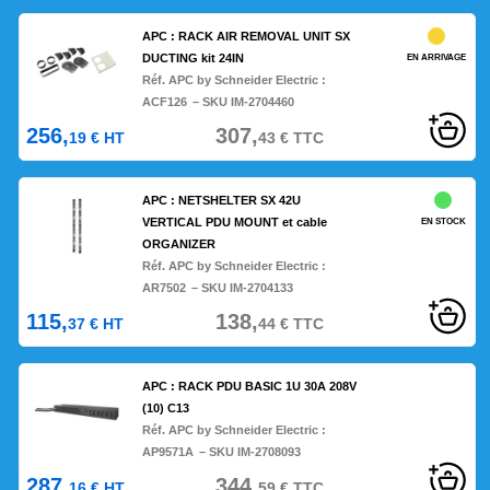
APC : RACK AIR REMOVAL UNIT SX
DUCTING kit 24IN
EN ARRIVAGE
Réf. APC by Schneider Electric :
ACF126
– SKU IM-2704460
256,
307,
19
€
HT
43
€
TTC
APC : NETSHELTER SX 42U
VERTICAL PDU MOUNT et cable
EN STOCK
ORGANIZER
Réf. APC by Schneider Electric :
AR7502
– SKU IM-2704133
115,
138,
37
€
HT
44
€
TTC
APC : RACK PDU BASIC 1U 30A 208V
(10) C13
Réf. APC by Schneider Electric :
AP9571A
– SKU IM-2708093
287,
344,
16
€
HT
59
€
TTC