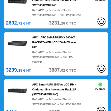
Onduleur line interactive Rack 2U
EN STOCK
SMT3000RMI2UNC
Réf. APC by Schneider Electric :
SMT3000RMI2UNC
– SKU IM-270B658
2692,
3231,
72
€
HT
26
€
TTC
APC : APC SMART-UPS X 3000VA
RACK/TOWER LCD 200-240V avec
NIC
Réf. APC by Schneider Electric :
SMX3000RMHV2UNC
– SKU IM-
2709211
3239,
3887,
18
€
HT
02
€
TTC
APC Smart-UPS 1500VA LCD RM -
Onduleur line interactive Rack 2U
EN STOCK
(SMT1500RMI2UNC)
Réf. APC by Schneider Electric :
SMT1500RMI2UNC
– SKU IM-270B655