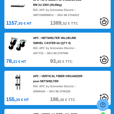
RM 1U 230V (29.05kg)
Réf. APC by Schneider Electric :
SMT1500RMI1U
– SKU IM-270A812
1157,
1389,
93
€
HT
52
€
TTC
APC : NETSHELTER VALUELINE
SWIVEL CASTER kit (QTY 4)
Réf. APC by Schneider Electric :
AR7719
– SKU IM-2707596
78,
93,
21
€
HT
85
€
TTC
APC : VERTICAL FIBER ORGANIZER
pour NETSHELTER
Réf. APC by Schneider Electric :
AR8443A
– SKU IM-2706328
155,
186,
25
€
HT
30
€
TTC