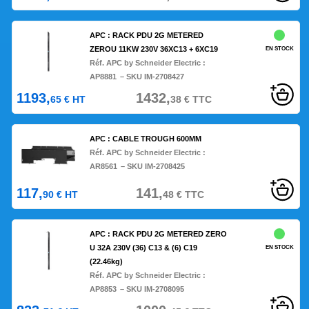
APC : RACK PDU 2G METERED
ZEROU 11KW 230V 36XC13 + 6XC19
EN STOCK
Réf. APC by Schneider Electric :
AP8881
– SKU IM-2708427
1193,
1432,
65
€
HT
38
€
TTC
APC : CABLE TROUGH 600MM
Réf. APC by Schneider Electric :
AR8561
– SKU IM-2708425
117,
141,
90
€
HT
48
€
TTC
APC : RACK PDU 2G METERED ZERO
U 32A 230V (36) C13 & (6) C19
EN STOCK
(22.46kg)
Réf. APC by Schneider Electric :
AP8853
– SKU IM-2708095