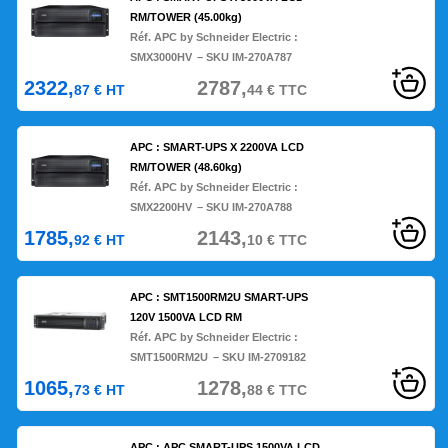
RM/TOWER (45.00kg)
Réf. APC by Schneider Electric :
SMX3000HV
– SKU IM-270A787
2322,
2787,
87
€
HT
44
€
TTC
APC : SMART-UPS X 2200VA LCD
RM/TOWER (48.60kg)
Réf. APC by Schneider Electric :
SMX2200HV
– SKU IM-270A788
1785,
2143,
92
€
HT
10
€
TTC
APC : SMT1500RM2U SMART-UPS
120V 1500VA LCD RM
Réf. APC by Schneider Electric :
SMT1500RM2U
– SKU IM-2709182
1065,
1278,
73
€
HT
88
€
TTC
APC : APC SMART-UPS 1500VA LCD