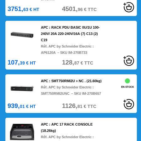
3751,
4501,
63
€
HT
96
€
TTC
APC : RACK PDU BASIC 0U/1U 100-
240V/ 20A 220-240V/16A (7) C13 (2)
C19
Réf. APC by Schneider Electric :
AP6120A
– SKU IM-270B733
107,
128,
39
€
HT
87
€
TTC
APC : SMT750RMI2U + NC . (21.60kg)
Réf. APC by Schneider Electric :
EN STOCK
SMT750RMI2UNC
– SKU IM-270B657
939,
1126,
01
€
HT
81
€
TTC
APC : APC 17 RACK CONSOLE
(18.26kg)
Réf. APC by Schneider Electric :