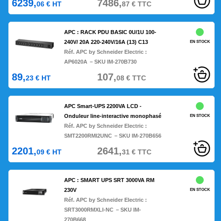
6239,
7486,
06
€
HT
87
€
TTC
APC : RACK PDU BASIC 0U/1U 100-
240V/ 20A 220-240V/16A (13) C13
EN STOCK
Réf. APC by Schneider Electric :
AP6020A
– SKU IM-270B730
89,
107,
23
€
HT
08
€
TTC
APC Smart-UPS 2200VA LCD -
Onduleur line-interactive monophasé
EN STOCK
Réf. APC by Schneider Electric :
SMT2200RMI2UNC
– SKU IM-270B656
2201,
2641,
09
€
HT
31
€
TTC
APC : SMART UPS SRT 3000VA RM
230V
EN STOCK
Réf. APC by Schneider Electric :
SRT3000RMXLI-NC
– SKU IM-
270B668