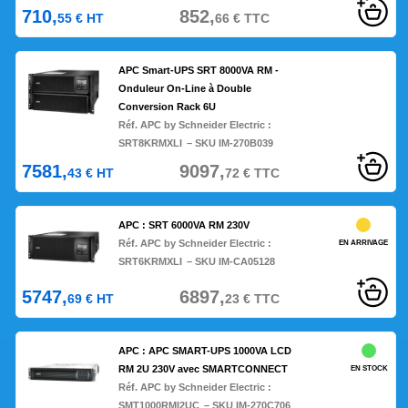
710,
852,
55
€
HT
66
€
TTC
APC Smart-UPS SRT 8000VA RM -
Onduleur On-Line à Double
Conversion Rack 6U
Réf. APC by Schneider Electric :
SRT8KRMXLI
– SKU IM-270B039
7581,
9097,
43
€
HT
72
€
TTC
APC : SRT 6000VA RM 230V
Réf. APC by Schneider Electric :
EN ARRIVAGE
SRT6KRMXLI
– SKU IM-CA05128
5747,
6897,
69
€
HT
23
€
TTC
APC : APC SMART-UPS 1000VA LCD
RM 2U 230V avec SMARTCONNECT
EN STOCK
Réf. APC by Schneider Electric :
SMT1000RMI2UC
– SKU IM-270C706