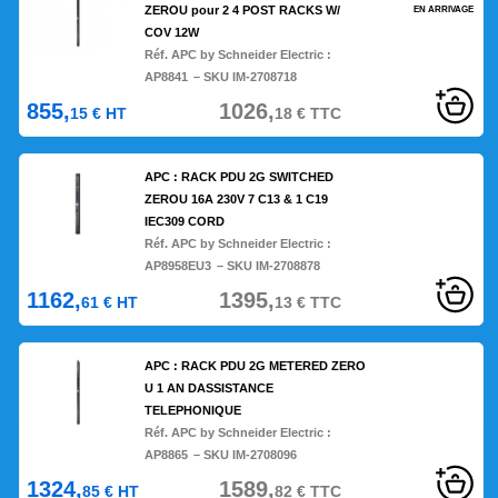
ZEROU pour 2 4 POST RACKS W/
EN ARRIVAGE
COV 12W
Réf. APC by Schneider Electric :
AP8841
– SKU IM-2708718
855,
1026,
15
€
HT
18
€
TTC
APC : RACK PDU 2G SWITCHED
ZEROU 16A 230V 7 C13 & 1 C19
IEC309 CORD
Réf. APC by Schneider Electric :
AP8958EU3
– SKU IM-2708878
1162,
1395,
61
€
HT
13
€
TTC
APC : RACK PDU 2G METERED ZERO
U 1 AN DASSISTANCE
TELEPHONIQUE
Réf. APC by Schneider Electric :
AP8865
– SKU IM-2708096
1324,
1589,
85
€
HT
82
€
TTC