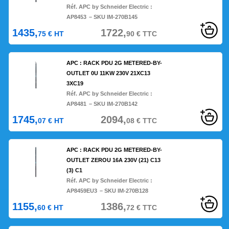
Réf. APC by Schneider Electric :
AP8453
– SKU IM-270B145
1435,
1722,
75
€
HT
90
€
TTC
APC : RACK PDU 2G METERED-BY-
OUTLET 0U 11KW 230V 21XC13
3XC19
Réf. APC by Schneider Electric :
AP8481
– SKU IM-270B142
1745,
2094,
07
€
HT
08
€
TTC
APC : RACK PDU 2G METERED-BY-
OUTLET ZEROU 16A 230V (21) C13
(3) C1
Réf. APC by Schneider Electric :
AP8459EU3
– SKU IM-270B128
1155,
1386,
60
€
HT
72
€
TTC