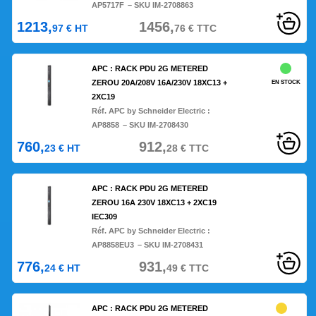
AP5717F
– SKU IM-2708863
1213,
1456,
97
€
HT
76
€
TTC
APC : RACK PDU 2G METERED
ZEROU 20A/208V 16A/230V 18XC13 +
EN STOCK
2XC19
Réf. APC by Schneider Electric :
AP8858
– SKU IM-2708430
760,
912,
23
€
HT
28
€
TTC
APC : RACK PDU 2G METERED
ZEROU 16A 230V 18XC13 + 2XC19
IEC309
Réf. APC by Schneider Electric :
AP8858EU3
– SKU IM-2708431
776,
931,
24
€
HT
49
€
TTC
APC : RACK PDU 2G METERED