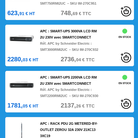
SMT750RMI2UC
– SKU IM-270C951
623,
748,
91
€
HT
69
€
TTC
APC : SMART-UPS 3000VA LCD RM
2U 230V avec SMARTCONNECT
EN STOCK
Réf. APC by Schneider Electric :
SMT3000RMI2UC
– SKU IM-270C932
2280,
2736,
03
€
HT
04
€
TTC
APC : SMART-UPS 2200VA LCD RM
2U 230V avec SMARTCONNECT
EN STOCK
Réf. APC by Schneider Electric :
SMT2200RMI2UC
– SKU IM-270C930
1781,
2137,
05
€
HT
26
€
TTC
APC : RACK PDU 2G METERED-BY-
OUTLET ZEROU 32A 230V 21XC13
3XC19