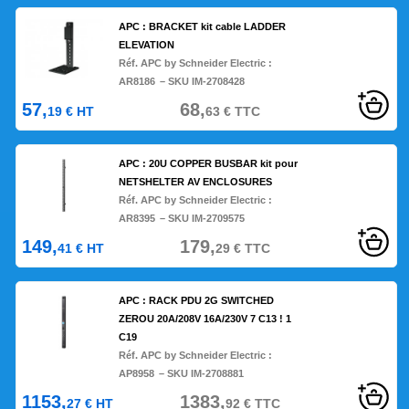
APC : BRACKET kit cable LADDER
ELEVATION
Réf. APC by Schneider Electric :
AR8186
– SKU IM-2708428
57,
68,
19
€
HT
63
€
TTC
APC : 20U COPPER BUSBAR kit pour
NETSHELTER AV ENCLOSURES
Réf. APC by Schneider Electric :
AR8395
– SKU IM-2709575
149,
179,
41
€
HT
29
€
TTC
APC : RACK PDU 2G SWITCHED
ZEROU 20A/208V 16A/230V 7 C13 ! 1
C19
Réf. APC by Schneider Electric :
AP8958
– SKU IM-2708881
1153,
1383,
27
€
HT
92
€
TTC