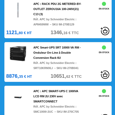
APC : RACK PDU 2G METERED-BY-
OUTLET ZEROU16A 100-240V(21)
EN STOCK
C13 (3)
Réf. APC by Schneider Electric :
AP8459WW
– SKU IM-270B129
1121,
1346,
80
€
HT
16
€
TTC
APC Smart-UPS SRT 10000 VA RM -
Onduleur On-Line à Double
EN STOCK
Conversion Rack 6U
Réf. APC by Schneider Electric :
SRT10KRMXLI
– SKU IM-270B041
8876,
10651,
35
€
HT
62
€
TTC
APC : APC SMART-UPS C 1000VA
LCD RM 2U 230V avec
EN STOCK
SMARTCONNECT
Réf. APC by Schneider Electric :
SMC1000I-2UC
– SKU IM-270C705