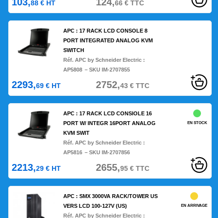
103,
124,
88
€
HT
66
€
TTC
APC : 17 RACK LCD CONSOLE 8
PORT INTEGRATED ANALOG KVM
SWITCH
Réf. APC by Schneider Electric :
AP5808
– SKU IM-2707855
2293,
2752,
69
€
HT
43
€
TTC
APC : 17 RACK LCD CONSIOLE 16
PORT W/ INTEGR 16PORT ANALOG
EN STOCK
KVM SWIT
Réf. APC by Schneider Electric :
AP5816
– SKU IM-2707856
2213,
2655,
29
€
HT
95
€
TTC
APC : SMX 3000VA RACK/TOWER US
VERS LCD 100-127V (US)
EN ARRIVAGE
Réf. APC by Schneider Electric :