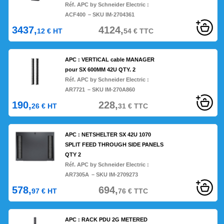
Réf. APC by Schneider Electric :
ACF400
– SKU IM-2704361
3437,
4124,
12
€
HT
54
€
TTC
APC : VERTICAL cable MANAGER
pour SX 600MM 42U QTY. 2
Réf. APC by Schneider Electric :
AR7721
– SKU IM-270A860
190,
228,
26
€
HT
31
€
TTC
APC : NETSHELTER SX 42U 1070
SPLIT FEED THROUGH SIDE PANELS
QTY 2
Réf. APC by Schneider Electric :
AR7305A
– SKU IM-2709273
578,
694,
97
€
HT
76
€
TTC
APC : RACK PDU 2G METERED