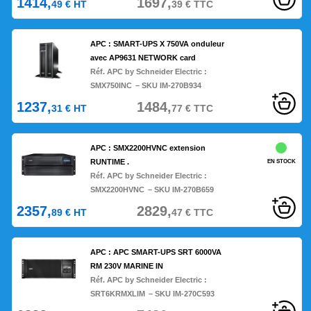
1414,
1697,
49
€
HT
39
€
TTC
APC : SMART-UPS X 750VA onduleur
avec AP9631 NETWORK card
Réf. APC by Schneider Electric :
SMX750INC
– SKU IM-270B934
1237,
1484,
31
€
HT
77
€
TTC
APC : SMX2200HVNC extension
RUNTIME .
EN STOCK
Réf. APC by Schneider Electric :
SMX2200HVNC
– SKU IM-270B659
2357,
2829,
89
€
HT
47
€
TTC
APC : APC SMART-UPS SRT 6000VA
RM 230V MARINE IN
Réf. APC by Schneider Electric :
SRT6KRMXLIM
– SKU IM-270C593