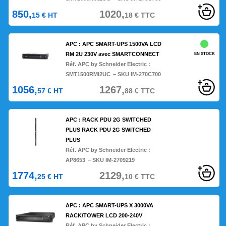
850,
1020,
15
€
HT
18
€
TTC
APC : APC SMART-UPS 1500VA LCD
RM 2U 230V avec SMARTCONNECT
EN STOCK
Réf. APC by Schneider Electric :
SMT1500RMI2UC
– SKU IM-270C700
1056,
1267,
57
€
HT
88
€
TTC
APC : RACK PDU 2G SWITCHED
PLUS RACK PDU 2G SWITCHED
PLUS
Réf. APC by Schneider Electric :
AP8653
– SKU IM-2709219
1774,
2129,
25
€
HT
10
€
TTC
APC : APC SMART-UPS X 3000VA
RACK/TOWER LCD 200-240V
Réf. APC by Schneider Electric :