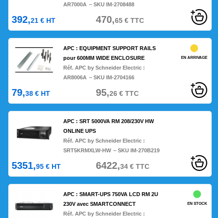
AR7000A
– SKU IM-2708488
392,
470,
21
€
HT
65
€
TTC
APC : EQUIPMENT SUPPORT RAILS
pour 600MM WIDE ENCLOSURE
EN ARRIVAGE
Réf. APC by Schneider Electric :
AR8006A
– SKU IM-2704166
79,
95,
38
€
HT
26
€
TTC
APC : SRT 5000VA RM 208/230V HW
ONLINE UPS
Réf. APC by Schneider Electric :
SRT5KRMXLW-HW
– SKU IM-270B219
5351,
6422,
95
€
HT
34
€
TTC
APC : SMART-UPS 750VA LCD RM 2U
230V avec SMARTCONNECT
EN STOCK
Réf. APC by Schneider Electric :