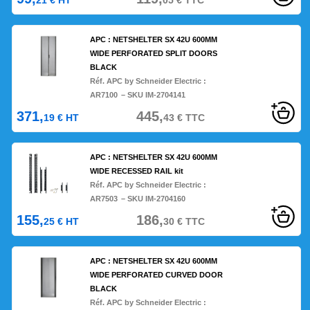
21
€
HT
05
€
TTC
APC : NETSHELTER SX 42U 600MM
WIDE PERFORATED SPLIT DOORS
BLACK
Réf. APC by Schneider Electric :
AR7100
– SKU IM-2704141
371,
445,
19
€
HT
43
€
TTC
APC : NETSHELTER SX 42U 600MM
WIDE RECESSED RAIL kit
Réf. APC by Schneider Electric :
AR7503
– SKU IM-2704160
155,
186,
25
€
HT
30
€
TTC
APC : NETSHELTER SX 42U 600MM
WIDE PERFORATED CURVED DOOR
BLACK
Réf. APC by Schneider Electric :