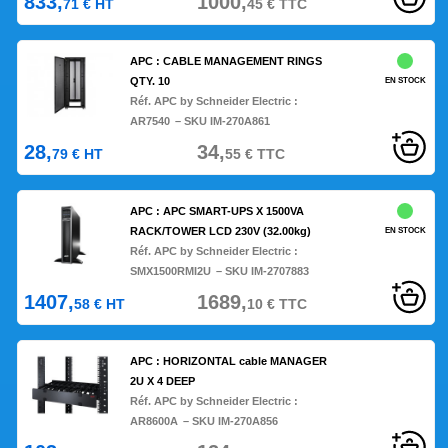
833,
1000,
71
€
HT
45
€
TTC
APC : CABLE MANAGEMENT RINGS
QTY. 10
EN STOCK
Réf. APC by Schneider Electric :
AR7540
– SKU IM-270A861
28,
34,
79
€
HT
55
€
TTC
APC : APC SMART-UPS X 1500VA
RACK/TOWER LCD 230V (32.00kg)
EN STOCK
Réf. APC by Schneider Electric :
SMX1500RMI2U
– SKU IM-2707883
1407,
1689,
58
€
HT
10
€
TTC
APC : HORIZONTAL cable MANAGER
2U X 4 DEEP
Réf. APC by Schneider Electric :
AR8600A
– SKU IM-270A856