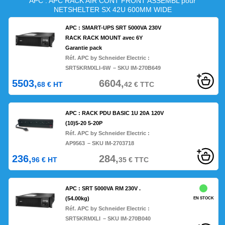
APC : APC RACK AIR CONT FRONT ASSEMBL pour
NETSHELTER SX 42U 600MM WIDE
APC : SMART-UPS SRT 5000VA 230V
RACK RACK MOUNT avec 6Y
Garantie pack
Réf. APC by Schneider Electric :
SRT5KRMXLI-6W
– SKU IM-270B649
5503,
6604,
68
€
HT
42
€
TTC
APC : RACK PDU BASIC 1U 20A 120V
(10)5-20 5-20P
Réf. APC by Schneider Electric :
AP9563
– SKU IM-2703718
236,
284,
96
€
HT
35
€
TTC
APC : SRT 5000VA RM 230V .
(54.00kg)
EN STOCK
Réf. APC by Schneider Electric :
SRT5KRMXLI
– SKU IM-270B040