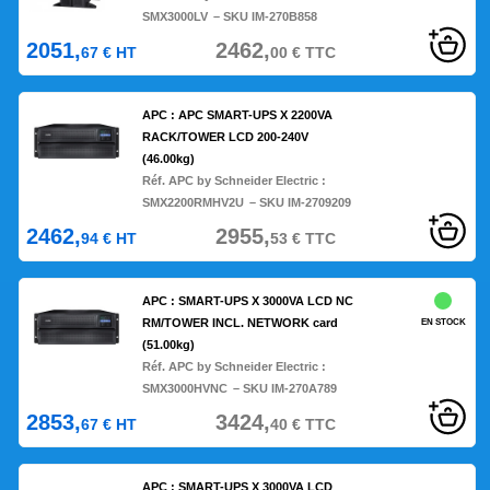
SMX3000LV
– SKU IM-270B858
2051,
2462,
67
€
HT
00
€
TTC
APC : APC SMART-UPS X 2200VA
RACK/TOWER LCD 200-240V
(46.00kg)
Réf. APC by Schneider Electric :
SMX2200RMHV2U
– SKU IM-2709209
2462,
2955,
94
€
HT
53
€
TTC
APC : SMART-UPS X 3000VA LCD NC
RM/TOWER INCL. NETWORK card
EN STOCK
(51.00kg)
Réf. APC by Schneider Electric :
SMX3000HVNC
– SKU IM-270A789
2853,
3424,
67
€
HT
40
€
TTC
APC : SMART-UPS X 3000VA LCD