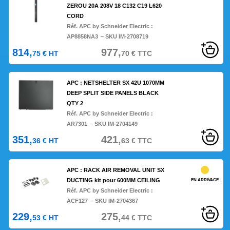
ZEROU 20A 208V 18 C132 C19 L620
CORD
Réf. APC by Schneider Electric :
AP8858NA3
– SKU IM-2708719
814,
977,
75
€
HT
70
€
TTC
APC : NETSHELTER SX 42U 1070MM
DEEP SPLIT SIDE PANELS BLACK
QTY 2
Réf. APC by Schneider Electric :
AR7301
– SKU IM-2704149
351,
421,
36
€
HT
63
€
TTC
APC : RACK AIR REMOVAL UNIT SX
DUCTING kit pour 600MM CEILING
EN ARRIVAGE
Réf. APC by Schneider Electric :
ACF127
– SKU IM-2704367
229,
275,
53
€
HT
44
€
TTC