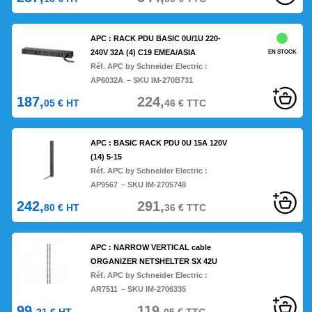
APC : RACK PDU BASIC 0U/1U 220-
240V 32A (4) C19 EMEA/ASIA
EN STOCK
Réf. APC by Schneider Electric :
AP6032A
– SKU IM-270B731
187,
224,
05
€
HT
46
€
TTC
APC : BASIC RACK PDU 0U 15A 120V
(14) 5-15
Réf. APC by Schneider Electric :
AP9567
– SKU IM-2705748
242,
291,
80
€
HT
36
€
TTC
APC : NARROW VERTICAL cable
ORGANIZER NETSHELTER SX 42U
Réf. APC by Schneider Electric :
AR7511
– SKU IM-2706335
99,
119,