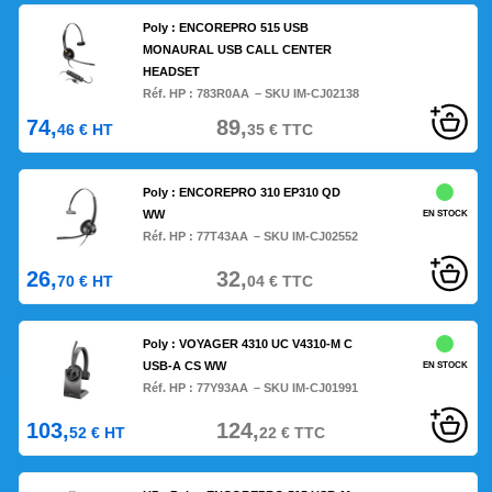
Poly : ENCOREPRO 515 USB
MONAURAL USB CALL CENTER
HEADSET
Réf. HP :
783R0AA
– SKU IM-CJ02138
74,
89,
46
€
HT
35
€
TTC
Poly : ENCOREPRO 310 EP310 QD
WW
EN STOCK
Réf. HP :
77T43AA
– SKU IM-CJ02552
26,
32,
70
€
HT
04
€
TTC
Poly : VOYAGER 4310 UC V4310-M C
USB-A CS WW
EN STOCK
Réf. HP :
77Y93AA
– SKU IM-CJ01991
103,
124,
52
€
HT
22
€
TTC