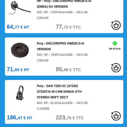
HP - Poly : ENCOREPRO HW530 E+A
(EMEA) EU VERSION
Réf. HP :
783P3AA#ABB
– SKU IM-
CI95145
64,
77,
77
€
HT
72
€
TTC
Poly : ENCOREPRO HW520 E+A
VERSION
EN STOCK
Réf. HP :
783P7AA#ABB
– SKU IM-
CI95148
71,
85,
65
€
HT
98
€
TTC
Poly : SAVI 7320 UC (S7320)
S7320T/A-M C448 D400/A OTH
STEREO MSFT DECT
Réf. HP :
8L553AA#ABB
– SKU IM-
CJ10668
186,
223,
47
€
HT
76
€
TTC