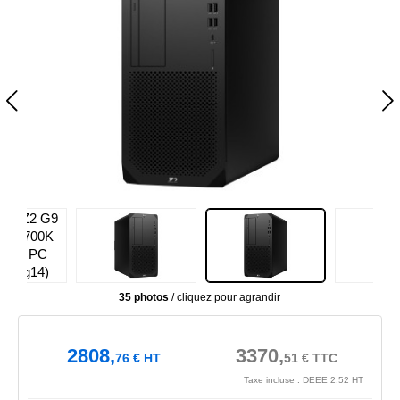
35 photos
/ cliquez pour agrandir
2808,
3370,
76
€
HT
51
€
TTC
Taxe incluse : DEEE 2.52 HT