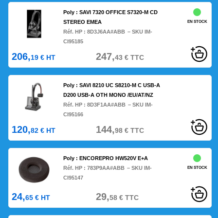
Poly : SAVI 7320 OFFICE S7320-M CD
STEREO EMEA
EN STOCK
Réf. HP :
8D3J6AA#ABB
– SKU IM-
CI95185
206,
247,
19
€
HT
43
€
TTC
Poly : SAVI 8210 UC S8210-M C USB-A
D200 USB-A OTH MONO /EU/AT/NZ
Réf. HP :
8D3F1AA#ABB
– SKU IM-
CI95166
120,
144,
82
€
HT
98
€
TTC
Poly : ENCOREPRO HW520V E+A
Réf. HP :
783P9AA#ABB
– SKU IM-
EN STOCK
CI95147
24,
29,
65
€
HT
58
€
TTC