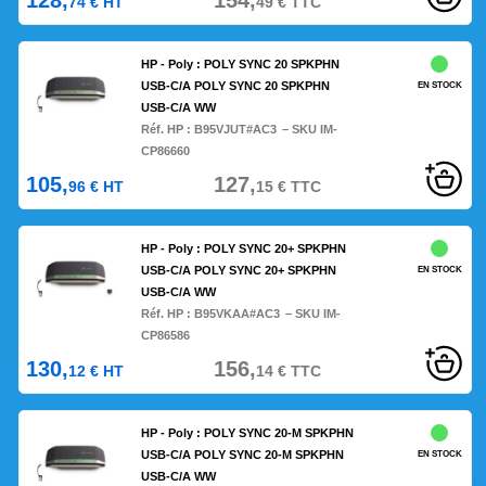
128,
154,
74
€
HT
49
€
TTC
HP - Poly : POLY SYNC 20 SPKPHN
USB-C/A POLY SYNC 20 SPKPHN
EN STOCK
USB-C/A WW
Réf. HP :
B95VJUT#AC3
– SKU IM-
CP86660
105,
127,
96
€
HT
15
€
TTC
HP - Poly : POLY SYNC 20+ SPKPHN
USB-C/A POLY SYNC 20+ SPKPHN
EN STOCK
USB-C/A WW
Réf. HP :
B95VKAA#AC3
– SKU IM-
CP86586
130,
156,
12
€
HT
14
€
TTC
HP - Poly : POLY SYNC 20-M SPKPHN
USB-C/A POLY SYNC 20-M SPKPHN
EN STOCK
USB-C/A WW