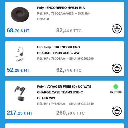
Poly : ENCOREPRO HW510 E+A
Réf. HP :
783Q2AA#ABB
– SKU IM-
CI95150
68,
82,
70
€
HT
44
€
TTC
HP - Poly : 310 ENCOREPRO
HEADSET EP310 USB-C WW
Réf. HP :
760Q8AA
– SKU IM-CJ01900
52,
62,
28
€
HT
74
€
TTC
Poly : VOYAGER FREE 60+ UC W/TS
CHARGE CASE TEAMS USB-C
EN STOCK
BLACK WW
Réf. HP :
7Y8H0AA
– SKU IM-CJ13840
217,
260,
25
€
HT
70
€
TTC