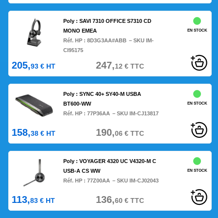
Poly : SAVI 7310 OFFICE S7310 CD
MONO EMEA
EN STOCK
Réf. HP :
8D3G3AA#ABB
– SKU IM-
CI95175
205,
247,
93
€
HT
12
€
TTC
Poly : SYNC 40+ SY40-M USBA
BT600-WW
EN STOCK
Réf. HP :
77P36AA
– SKU IM-CJ13817
158,
190,
38
€
HT
06
€
TTC
Poly : VOYAGER 4320 UC V4320-M C
USB-A CS WW
EN STOCK
Réf. HP :
77Z00AA
– SKU IM-CJ02043
113,
136,
83
€
HT
60
€
TTC