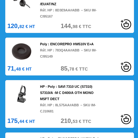
/EU/AT/NZ
Réf. HP :
8D3E9AA#ABB
– SKU IM-
CI95167
120,
144,
82
€
HT
98
€
TTC
Poly : ENCOREPRO HW510V E+A
Réf. HP :
783Q4AA#ABB
– SKU IM-
CI95149
71,
85,
48
€
HT
78
€
TTC
HP - Poly : SAVI 7310 UC (S7310)
S7310/A -M C D400/A OTH MONO
MSFT DECT
Réf. HP :
8L575AA#ABB
– SKU IM-
CJ10681
175,
210,
44
€
HT
53
€
TTC