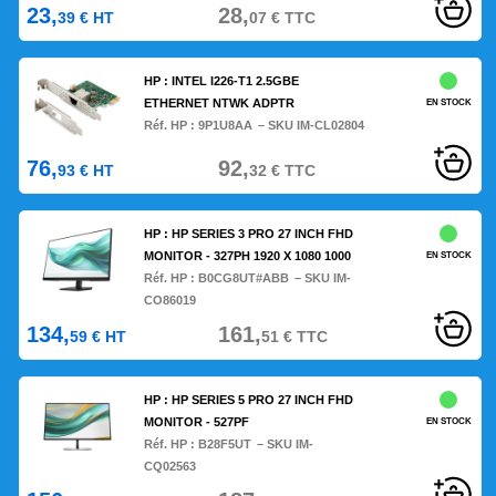
23,
28,
39
€
HT
07
€
TTC
HP : INTEL I226-T1 2.5GBE
ETHERNET NTWK ADPTR
EN STOCK
Réf. HP :
9P1U8AA
– SKU IM-CL02804
76,
92,
93
€
HT
32
€
TTC
HP : HP SERIES 3 PRO 27 INCH FHD
MONITOR - 327PH 1920 X 1080 1000
EN STOCK
Réf. HP :
B0CG8UT#ABB
– SKU IM-
CO86019
134,
161,
59
€
HT
51
€
TTC
HP : HP SERIES 5 PRO 27 INCH FHD
MONITOR - 527PF
EN STOCK
Réf. HP :
B28F5UT
– SKU IM-
CQ02563