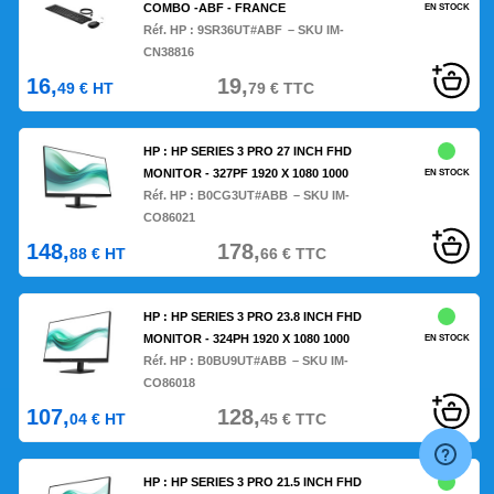
COMBO -ABF - FRANCE
EN STOCK
Réf. HP :
9SR36UT#ABF
– SKU IM-
CN38816
16,
19,
49
€
HT
79
€
TTC
HP : HP SERIES 3 PRO 27 INCH FHD
MONITOR - 327PF 1920 X 1080 1000
EN STOCK
Réf. HP :
B0CG3UT#ABB
– SKU IM-
CO86021
148,
178,
88
€
HT
66
€
TTC
HP : HP SERIES 3 PRO 23.8 INCH FHD
MONITOR - 324PH 1920 X 1080 1000
EN STOCK
Réf. HP :
B0BU9UT#ABB
– SKU IM-
CO86018
107,
128,
04
€
HT
45
€
TTC
HP : HP SERIES 3 PRO 21.5 INCH FHD