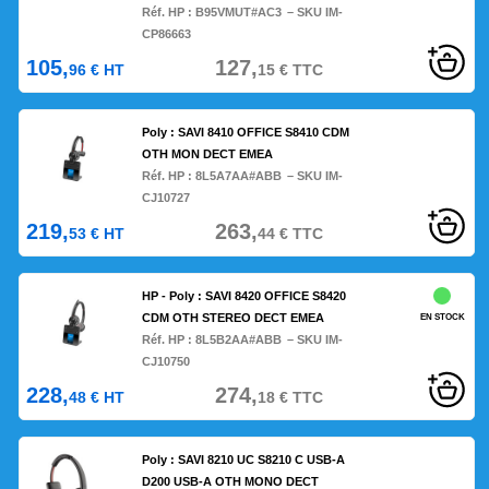
Réf. HP :
B95VMUT#AC3
– SKU IM-
CP86663
105,
127,
96
€
HT
15
€
TTC
Poly : SAVI 8410 OFFICE S8410 CDM
OTH MON DECT EMEA
Réf. HP :
8L5A7AA#ABB
– SKU IM-
CJ10727
219,
263,
53
€
HT
44
€
TTC
HP - Poly : SAVI 8420 OFFICE S8420
CDM OTH STEREO DECT EMEA
EN STOCK
Réf. HP :
8L5B2AA#ABB
– SKU IM-
CJ10750
228,
274,
48
€
HT
18
€
TTC
Poly : SAVI 8210 UC S8210 C USB-A
D200 USB-A OTH MONO DECT