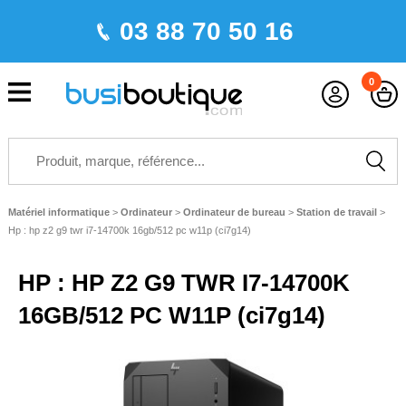
03 88 70 50 16
0
Matériel informatique
>
Ordinateur
>
Ordinateur de bureau
>
Station de travail
>
Hp : hp z2 g9 twr i7-14700k 16gb/512 pc w11p (ci7g14)
HP : HP Z2 G9 TWR I7-14700K
16GB/512 PC W11P (ci7g14)