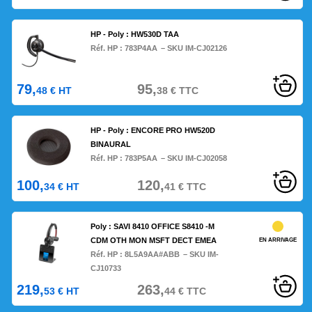
HP - Poly : HW530D TAA
Réf. HP :
783P4AA
– SKU IM-CJ02126
79,
95,
48
€
HT
38
€
TTC
HP - Poly : ENCORE PRO HW520D
BINAURAL
Réf. HP :
783P5AA
– SKU IM-CJ02058
100,
120,
34
€
HT
41
€
TTC
Poly : SAVI 8410 OFFICE S8410 -M
CDM OTH MON MSFT DECT EMEA
EN ARRIVAGE
Réf. HP :
8L5A9AA#ABB
– SKU IM-
CJ10733
219,
263,
53
€
HT
44
€
TTC