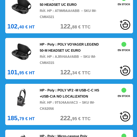
50 HEADSET UC EURO
EN STOCK
Réf. HP :
AT9M9AA#ABB
– SKU IM-
CM64321
102,
122,
40
€
HT
88
€
TTC
HP - Poly : POLY VOYAGER LEGEND
50-M HEADSET UC EURO
EN STOCK
Réf. HP :
AJ8V4AA#ABB
– SKU IM-
CM64315
101,
122,
95
€
HT
34
€
TTC
HP - Poly : POLY VF2 -M USB-C-C HS
+USB-C/A NO LOCALIZATION
EN STOCK
Réf. HP :
9T9J4AA#AC3
– SKU IM-
CK62056
185,
222,
79
€
HT
95
€
TTC
HP - Poly : Micro-casque Poly