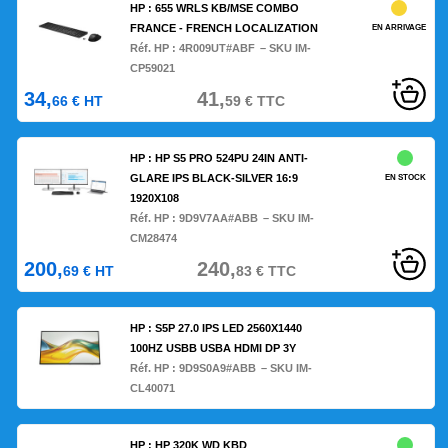
HP : 655 WRLS KB/MSE COMBO
FRANCE - FRENCH LOCALIZATION
EN ARRIVAGE
Réf. HP :
4R009UT#ABF
– SKU IM-
CP59021
34,
41,
66
€
HT
59
€
TTC
HP : HP S5 PRO 524PU 24IN ANTI-
GLARE IPS BLACK-SILVER 16:9
EN STOCK
1920X108
Réf. HP :
9D9V7AA#ABB
– SKU IM-
CM28474
200,
240,
69
€
HT
83
€
TTC
HP : S5P 27.0 IPS LED 2560X1440
100HZ USBB USBA HDMI DP 3Y
Réf. HP :
9D9S0A9#ABB
– SKU IM-
CL40071
HP : HP 320K WD KBD