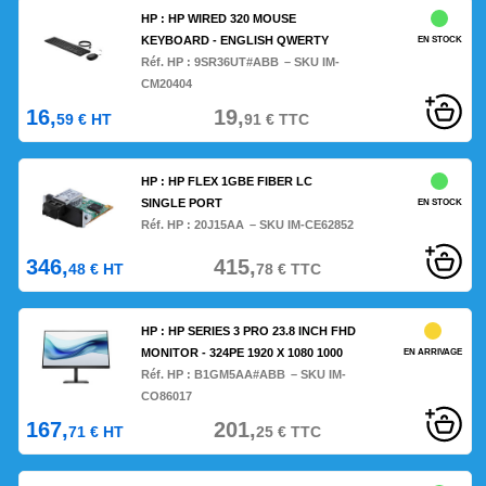
HP : HP WIRED 320 MOUSE
KEYBOARD - ENGLISH QWERTY
EN STOCK
Réf. HP :
9SR36UT#ABB
– SKU IM-
CM20404
16,
19,
59
€
HT
91
€
TTC
HP : HP FLEX 1GBE FIBER LC
SINGLE PORT
EN STOCK
Réf. HP :
20J15AA
– SKU IM-CE62852
346,
415,
48
€
HT
78
€
TTC
HP : HP SERIES 3 PRO 23.8 INCH FHD
MONITOR - 324PE 1920 X 1080 1000
EN ARRIVAGE
Réf. HP :
B1GM5AA#ABB
– SKU IM-
CO86017
167,
201,
71
€
HT
25
€
TTC