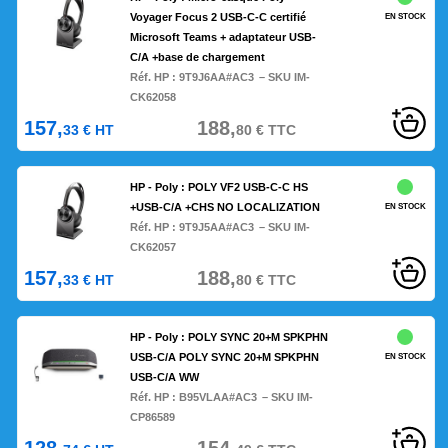
Voyager Focus 2 USB-C-C certifié
EN STOCK
Microsoft Teams + adaptateur USB-
C/A +base de chargement
Réf. HP :
9T9J6AA#AC3
– SKU IM-
CK62058
157,
188,
33
€
HT
80
€
TTC
HP - Poly : POLY VF2 USB-C-C HS
+USB-C/A +CHS NO LOCALIZATION
EN STOCK
Réf. HP :
9T9J5AA#AC3
– SKU IM-
CK62057
157,
188,
33
€
HT
80
€
TTC
HP - Poly : POLY SYNC 20+M SPKPHN
USB-C/A POLY SYNC 20+M SPKPHN
EN STOCK
USB-C/A WW
Réf. HP :
B95VLAA#AC3
– SKU IM-
CP86589