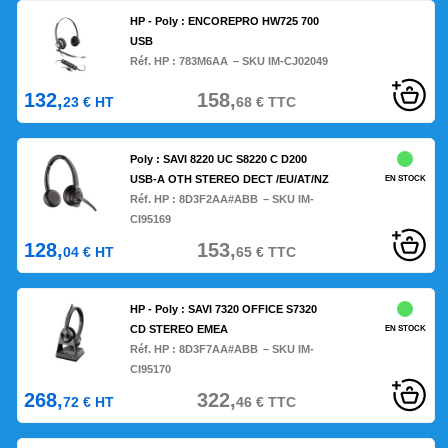
HP - Poly : ENCOREPRO HW725 700
USB
Réf. HP :
783M6AA
– SKU IM-CJ02049
132,
158,
23
€
HT
68
€
TTC
Poly : SAVI 8220 UC S8220 C D200
USB-A OTH STEREO DECT /EU/AT/NZ
EN STOCK
Réf. HP :
8D3F2AA#ABB
– SKU IM-
CI95169
128,
153,
04
€
HT
65
€
TTC
HP - Poly : SAVI 7320 OFFICE S7320
CD STEREO EMEA
EN STOCK
Réf. HP :
8D3F7AA#ABB
– SKU IM-
CI95170
268,
322,
72
€
HT
46
€
TTC