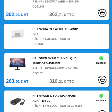
Réf. HP :
B88JWAA#ABB
– SKU IM-
CQ61245
302,
362,
26
€
HT
71
€
TTC
HP : NVIDIA RTX A1000 8GB 4MDP
GFX
Réf. HP :
AV8J4AA
– SKU IM-
CO83708
HP : OMEN BY HP 31.5 INCH QHD
165HZ OPG 45405572
EN STOCK
Réf. HP :
780K0AA#ABB
– SKU IM-
CI55162
263,
316,
51
€
HT
21
€
TTC
HP : HP USB-C TO DISPLAYPORT
ADAPTER G2
EN STOCK
Réf. HP :
8Y8Y1AA
– SKU IM-CL75384