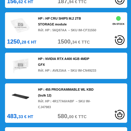
156,
187,
62
€
HT
94
€
TTC
HP : HP CRU SHIPS M.2 2TB
STORAGE module
EN STOCK
Réf. HP :
56Q87AA
– SKU IM-CF31550
1250,
1500,
28
€
HT
34
€
TTC
HP : NVIDIA RTX A400 4GB 4MDP
GFX
Réf. HP :
AV8J3AA
– SKU IM-CN49233
HP : 455 PROGRAMMABLE WL KBD
(bulk 12)
Réf. HP :
4R177A6#ABF
– SKU IM-
CJ47983
483,
580,
33
€
HT
00
€
TTC