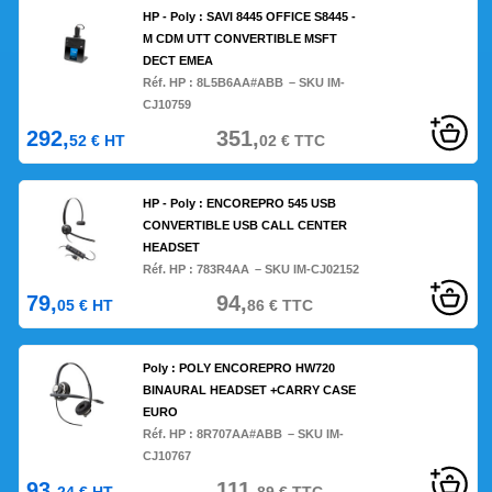
HP - Poly : SAVI 8445 OFFICE S8445 -
M CDM UTT CONVERTIBLE MSFT
DECT EMEA
Réf. HP :
8L5B6AA#ABB
– SKU IM-
CJ10759
292,
351,
52
€
HT
02
€
TTC
HP - Poly : ENCOREPRO 545 USB
CONVERTIBLE USB CALL CENTER
HEADSET
Réf. HP :
783R4AA
– SKU IM-CJ02152
79,
94,
05
€
HT
86
€
TTC
Poly : POLY ENCOREPRO HW720
BINAURAL HEADSET +CARRY CASE
EURO
Réf. HP :
8R707AA#ABB
– SKU IM-
CJ10767
93,
111,