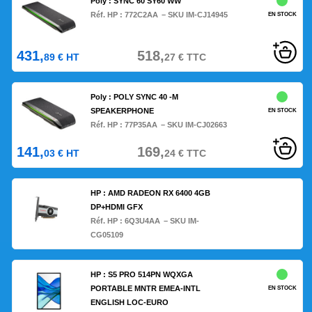
Poly : SYNC 60 SY60 WW
Réf. HP :
772C2AA
– SKU IM-CJ14945
EN STOCK
431,
518,
89
€
HT
27
€
TTC
Poly : POLY SYNC 40 -M
SPEAKERPHONE
EN STOCK
Réf. HP :
77P35AA
– SKU IM-CJ02663
141,
169,
03
€
HT
24
€
TTC
HP : AMD RADEON RX 6400 4GB
DP+HDMI GFX
Réf. HP :
6Q3U4AA
– SKU IM-
CG05109
HP : S5 PRO 514PN WQXGA
PORTABLE MNTR EMEA-INTL
EN STOCK
ENGLISH LOC-EURO