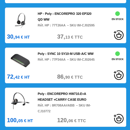
HP - Poly : ENCOREPRO 320 EP320
QD WW
EN STOCK
Réf. HP :
77T26AA
– SKU IM-CJ02595
30,
37,
94
€
HT
13
€
TTC
Poly : SYNC 10 SY10-M USB-A/C WW
Réf. HP :
77P34AA
– SKU IM-CJ02645
EN STOCK
72,
86,
42
€
HT
90
€
TTC
Poly : ENCOREPRO HW710.E+A
HEADSET +CARRY CASE EURO
Réf. HP :
8R708AA#ABB
– SKU IM-
CJ10772
100,
120,
05
€
HT
06
€
TTC