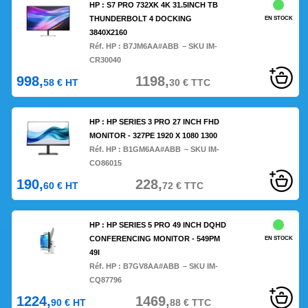
HP : S7 PRO 732XK 4K 31.5INCH TB
THUNDERBOLT 4 DOCKING
EN STOCK
3840X2160
Réf. HP :
B7JM6AA#ABB
– SKU IM-
CR30040
998,
1198,
58
€
HT
30
€
TTC
HP : HP SERIES 3 PRO 27 INCH FHD
MONITOR - 327PE 1920 X 1080 1300
Réf. HP :
B1GM6AA#ABB
– SKU IM-
CO86015
190,
228,
60
€
HT
72
€
TTC
HP : HP SERIES 5 PRO 49 INCH DQHD
CONFERENCING MONITOR - 549PM
EN STOCK
49I
Réf. HP :
B7GV8AA#ABB
– SKU IM-
CQ87796
1224,
1469,
90
€
HT
88
€
TTC