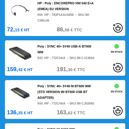
HP - Poly : ENCOREPRO HW 540 E+A
(EMEA) EU VERSION
Réf. HP :
783P1AA#ABB
– SKU IM-
CI95146
72,
86,
15
€
HT
58
€
TTC
Poly : SYNC 40+ SY40 USB-A BT600
WW
EN STOCK
Réf. HP :
772C5AA
– SKU IM-CJ13816
159,
191,
42
€
HT
30
€
TTC
Poly : SYNC 40+ SY40-M BT600 WW
(STD VERSION W/ BT600 USB BT
EN STOCK
ADAPTER)
Réf. HP :
772C4AA
– SKU IM-CJ02665
136,
163,
35
€
HT
62
€
TTC