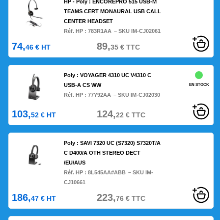
HP - Poly : ENCOREPRO 515 USB-M
TEAMS CERT MONAURAL USB CALL
CENTER HEADSET
Réf. HP :
783R1AA
– SKU IM-CJ02061
74,
89,
46
€
HT
35
€
TTC
Poly : VOYAGER 4310 UC V4310 C
USB-A CS WW
EN STOCK
Réf. HP :
77Y92AA
– SKU IM-CJ02030
103,
124,
52
€
HT
22
€
TTC
Poly : SAVI 7320 UC (S7320) S7320T/A
C D400/A OTH STEREO DECT
/EU/AUS
Réf. HP :
8L545AA#ABB
– SKU IM-
CJ10661
186,
223,
47
€
HT
76
€
TTC