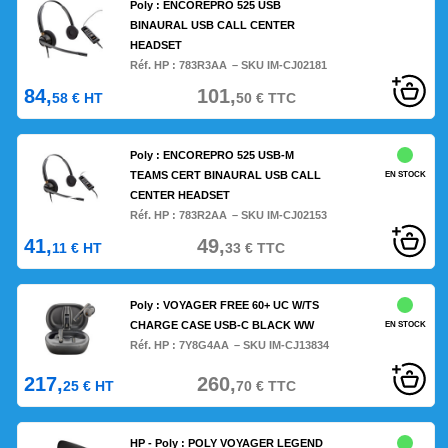
Poly : ENCOREPRO 525 USB
BINAURAL USB CALL CENTER
HEADSET
Réf. HP :
783R3AA
– SKU IM-CJ02181
84,
101,
58
€
HT
50
€
TTC
Poly : ENCOREPRO 525 USB-M
TEAMS CERT BINAURAL USB CALL
EN STOCK
CENTER HEADSET
Réf. HP :
783R2AA
– SKU IM-CJ02153
41,
49,
11
€
HT
33
€
TTC
Poly : VOYAGER FREE 60+ UC W/TS
CHARGE CASE USB-C BLACK WW
EN STOCK
Réf. HP :
7Y8G4AA
– SKU IM-CJ13834
217,
260,
25
€
HT
70
€
TTC
HP - Poly : POLY VOYAGER LEGEND