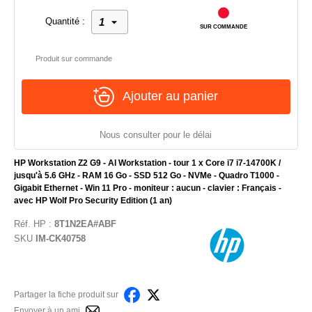
Quantité :
SUR COMMANDE
Produit sur commande
Ajouter au panier
Nous consulter pour le délai
HP Workstation Z2 G9 - AI Workstation - tour 1 x Core i7 i7-14700K /
jusqu'à 5.6 GHz - RAM 16 Go - SSD 512 Go - NVMe - Quadro T1000 -
Gigabit Ethernet - Win 11 Pro - moniteur : aucun - clavier : Français -
avec HP Wolf Pro Security Edition (1 an)
Réf.
HP
:
8T1N2EA#ABF
SKU
IM-CK40758
Partager la fiche produit sur
Envoyer à un ami