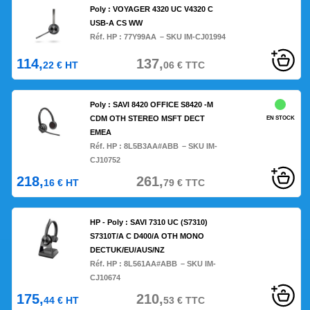
Poly : VOYAGER 4320 UC V4320 C
USB-A CS WW
Réf. HP :
77Y99AA
– SKU IM-CJ01994
114,
137,
22
€
HT
06
€
TTC
Poly : SAVI 8420 OFFICE S8420 -M
CDM OTH STEREO MSFT DECT
EN STOCK
EMEA
Réf. HP :
8L5B3AA#ABB
– SKU IM-
CJ10752
218,
261,
16
€
HT
79
€
TTC
HP - Poly : SAVI 7310 UC (S7310)
S7310T/A C D400/A OTH MONO
DECTUK/EU/AUS/NZ
Réf. HP :
8L561AA#ABB
– SKU IM-
CJ10674
175,
210,
44
€
HT
53
€
TTC